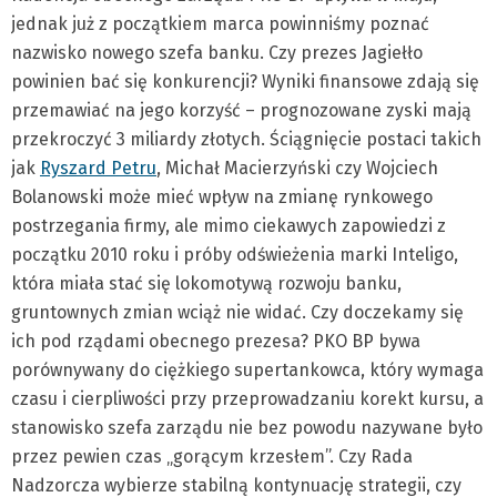
jednak już z początkiem marca powinniśmy poznać
nazwisko nowego szefa banku. Czy prezes Jagiełło
powinien bać się konkurencji? Wyniki finansowe zdają się
przemawiać na jego korzyść – prognozowane zyski mają
przekroczyć 3 miliardy złotych. Ściągnięcie postaci takich
jak
Ryszard Petru
, Michał Macierzyński czy Wojciech
Bolanowski może mieć wpływ na zmianę rynkowego
postrzegania firmy, ale mimo ciekawych zapowiedzi z
początku 2010 roku i próby odświeżenia marki Inteligo,
która miała stać się lokomotywą rozwoju banku,
gruntownych zmian wciąż nie widać. Czy doczekamy się
ich pod rządami obecnego prezesa? PKO BP bywa
porównywany do ciężkiego supertankowca, który wymaga
czasu i cierpliwości przy przeprowadzaniu korekt kursu, a
stanowisko szefa zarządu nie bez powodu nazywane było
przez pewien czas „gorącym krzesłem”. Czy Rada
Nadzorcza wybierze stabilną kontynuację strategii, czy