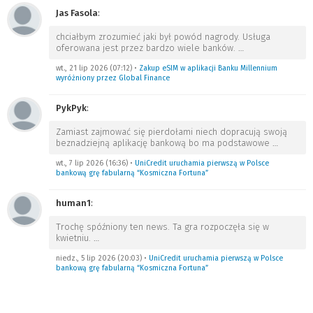
Jas Fasola
:
chciałbym zrozumieć jaki był powód nagrody. Usługa
oferowana jest przez bardzo wiele banków.
…
wt., 21 lip 2026 (07:12)
•
Zakup eSIM w aplikacji Banku Millennium
wyróżniony przez Global Finance
PykPyk
:
Zamiast zajmować się pierdołami niech dopracują swoją
beznadziejną aplikację bankową bo ma podstawowe
…
wt., 7 lip 2026 (16:36)
•
UniCredit uruchamia pierwszą w Polsce
bankową grę fabularną “Kosmiczna Fortuna”
human1
:
Trochę spóźniony ten news. Ta gra rozpoczęła się w
kwietniu.
…
niedz., 5 lip 2026 (20:03)
•
UniCredit uruchamia pierwszą w Polsce
bankową grę fabularną “Kosmiczna Fortuna”