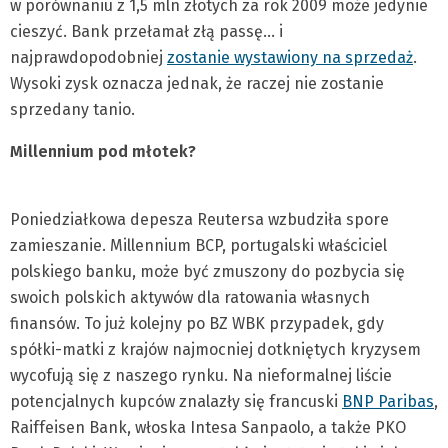
w porównaniu z 1,5 mln złotych za rok 2009 może jedynie
cieszyć. Bank przełamał złą passę… i
najprawdopodobniej
zostanie wystawiony na sprzedaż
.
Wysoki zysk oznacza jednak, że raczej nie zostanie
sprzedany tanio.
Millennium pod młotek?
Poniedziałkowa depesza Reutersa wzbudziła spore
zamieszanie. Millennium BCP, portugalski właściciel
polskiego banku, może być zmuszony do pozbycia się
swoich polskich aktywów dla ratowania własnych
finansów. To już kolejny po BZ WBK przypadek, gdy
spółki-matki z krajów najmocniej dotkniętych kryzysem
wycofują się z naszego rynku. Na nieformalnej liście
potencjalnych kupców znalazły się francuski
BNP Paribas
,
Raiffeisen Bank, włoska Intesa Sanpaolo, a także PKO