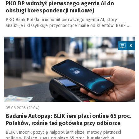
PKO BP wdrożył pierwszego agenta AI do
obsługi korespondencji mailowej
PKO Bank Polski uruchomił pierwszego agenta AI, który
analizuje i klasyfikuje przychodzące maile od klientów. Bank …
a
0
05.08.2026 (22:04)
Badanie Autopay: BLIK-iem płaci online 65 proc.
Polaków, rośnie też gotówka przy odbiorze
BLIK umocnił pozycję najpopularniejszej metody płatności
online w Polsce, sięga po niego 65 proc. kupujących w …