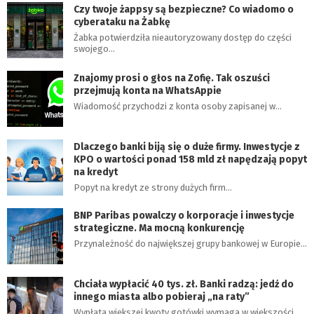
Czy twoje żappsy są bezpieczne? Co wiadomo o
cyberataku na Żabkę
Żabka potwierdziła nieautoryzowany dostęp do części
swojego…
Znajomy prosi o głos na Zofię. Tak oszuści
przejmują konta na WhatsAppie
Wiadomość przychodzi z konta osoby zapisanej w…
Dlaczego banki biją się o duże firmy. Inwestycje z
KPO o wartości ponad 158 mld zł napędzają popyt
na kredyt
Popyt na kredyt ze strony dużych firm…
BNP Paribas powalczy o korporacje i inwestycje
strategiczne. Ma mocną konkurencję
Przynależność do największej grupy bankowej w Europie…
Chciała wypłacić 40 tys. zł. Banki radzą: jedź do
innego miasta albo pobieraj „na raty”
Wypłata większej kwoty gotówki wymaga w większości…