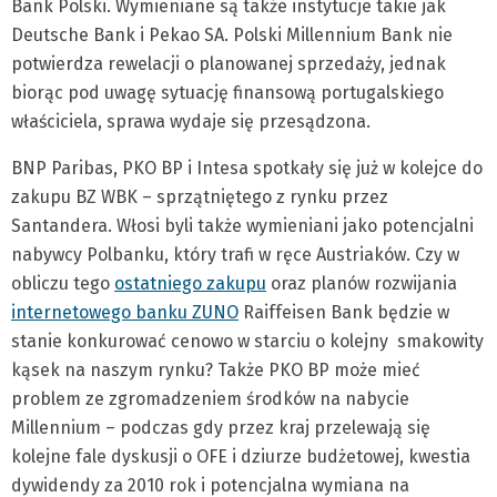
Bank Polski. Wymieniane są także instytucje takie jak
Deutsche Bank i Pekao SA. Polski Millennium Bank nie
potwierdza rewelacji o planowanej sprzedaży, jednak
biorąc pod uwagę sytuację finansową portugalskiego
właściciela, sprawa wydaje się przesądzona.
BNP Paribas, PKO BP i Intesa spotkały się już w kolejce do
zakupu BZ WBK – sprzątniętego z rynku przez
Santandera. Włosi byli także wymieniani jako potencjalni
nabywcy Polbanku, który trafi w ręce Austriaków. Czy w
obliczu tego
ostatniego zakupu
oraz planów rozwijania
internetowego banku ZUNO
Raiffeisen Bank będzie w
stanie konkurować cenowo w starciu o kolejny smakowity
kąsek na naszym rynku? Także PKO BP może mieć
problem ze zgromadzeniem środków na nabycie
Millennium – podczas gdy przez kraj przelewają się
kolejne fale dyskusji o OFE i dziurze budżetowej, kwestia
dywidendy za 2010 rok i potencjalna wymiana na