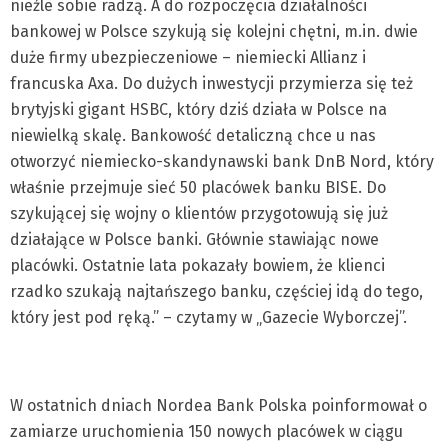
nieźle sobie radzą. A do rozpoczęcia działalności
bankowej w Polsce szykują się kolejni chętni, m.in. dwie
duże firmy ubezpieczeniowe – niemiecki Allianz i
francuska Axa. Do dużych inwestycji przymierza się też
brytyjski gigant HSBC, który dziś działa w Polsce na
niewielką skalę. Bankowość detaliczną chce u nas
otworzyć niemiecko-skandynawski bank DnB Nord, który
właśnie przejmuje sieć 50 placówek banku BISE. Do
szykującej się wojny o klientów przygotowują się już
działające w Polsce banki. Głównie stawiając nowe
placówki. Ostatnie lata pokazały bowiem, że klienci
rzadko szukają najtańszego banku, częściej idą do tego,
który jest pod ręką.” – czytamy w „Gazecie Wyborczej”.
W ostatnich dniach Nordea Bank Polska poinformował o
zamiarze uruchomienia 150 nowych placówek w ciągu