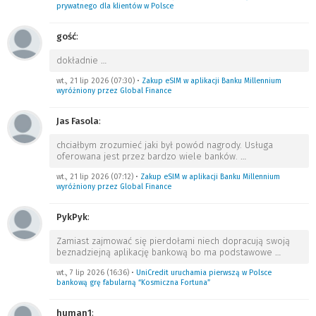
prywatnego dla klientów w Polsce
gość
:
dokładnie
…
wt., 21 lip 2026 (07:30)
•
Zakup eSIM w aplikacji Banku Millennium
wyróżniony przez Global Finance
Jas Fasola
:
chciałbym zrozumieć jaki był powód nagrody. Usługa
oferowana jest przez bardzo wiele banków.
…
wt., 21 lip 2026 (07:12)
•
Zakup eSIM w aplikacji Banku Millennium
wyróżniony przez Global Finance
PykPyk
:
Zamiast zajmować się pierdołami niech dopracują swoją
beznadziejną aplikację bankową bo ma podstawowe
…
wt., 7 lip 2026 (16:36)
•
UniCredit uruchamia pierwszą w Polsce
bankową grę fabularną “Kosmiczna Fortuna”
human1
: