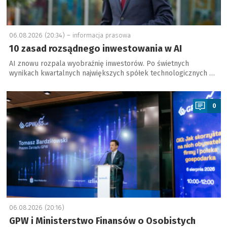
06.08.2026 (20:34) –
informacja prasowa
10 zasad rozsądnego inwestowania w AI
AI znowu rozpala wyobraźnię inwestorów. Po świetnych
wynikach kwartalnych największych spółek technologicznych …
a
0
06.08.2026 (20:16)
GPW i Ministerstwo Finansów o Osobistych