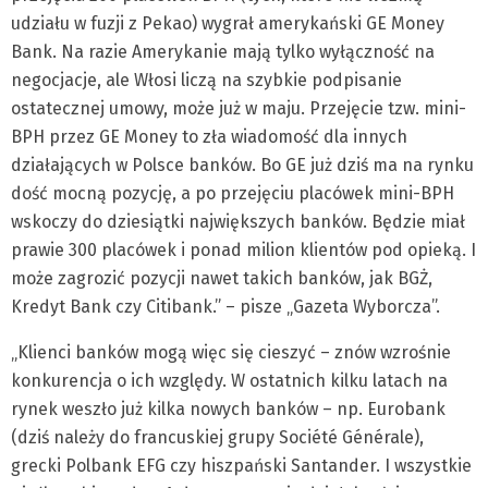
udziału w fuzji z Pekao) wygrał amerykański GE Money
Bank. Na razie Amerykanie mają tylko wyłączność na
negocjacje, ale Włosi liczą na szybkie podpisanie
ostatecznej umowy, może już w maju. Przejęcie tzw. mini-
BPH przez GE Money to zła wiadomość dla innych
działających w Polsce banków. Bo GE już dziś ma na rynku
dość mocną pozycję, a po przejęciu placówek mini-BPH
wskoczy do dziesiątki największych banków. Będzie miał
prawie 300 placówek i ponad milion klientów pod opieką. I
może zagrozić pozycji nawet takich banków, jak BGŻ,
Kredyt Bank czy Citibank.” – pisze „Gazeta Wyborcza”.
„Klienci banków mogą więc się cieszyć – znów wzrośnie
konkurencja o ich względy. W ostatnich kilku latach na
rynek weszło już kilka nowych banków – np. Eurobank
(dziś należy do francuskiej grupy Société Générale),
grecki Polbank EFG czy hiszpański Santander. I wszystkie