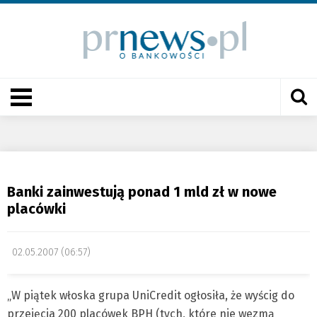
Banki zainwestują ponad 1 mld zł w nowe
placówki
02.05.2007 (06:57)
„W piątek włoska grupa UniCredit ogłosiła, że wyścig do
przejęcia 200 placówek BPH (tych, które nie wezmą