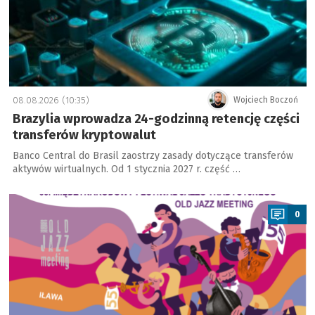
08.08.2026 (10:35)
Wojciech Boczoń
Brazylia wprowadza 24-godzinną retencję części
transferów kryptowalut
Banco Central do Brasil zaostrzy zasady dotyczące transferów
aktywów wirtualnych. Od 1 stycznia 2027 r. część …
a
0