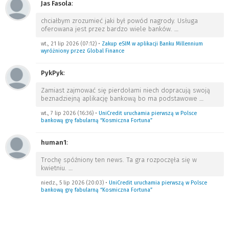
Jas Fasola
:
chciałbym zrozumieć jaki był powód nagrody. Usługa
oferowana jest przez bardzo wiele banków.
…
wt., 21 lip 2026 (07:12)
•
Zakup eSIM w aplikacji Banku Millennium
wyróżniony przez Global Finance
PykPyk
:
Zamiast zajmować się pierdołami niech dopracują swoją
beznadziejną aplikację bankową bo ma podstawowe
…
wt., 7 lip 2026 (16:36)
•
UniCredit uruchamia pierwszą w Polsce
bankową grę fabularną “Kosmiczna Fortuna”
human1
:
Trochę spóźniony ten news. Ta gra rozpoczęła się w
kwietniu.
…
niedz., 5 lip 2026 (20:03)
•
UniCredit uruchamia pierwszą w Polsce
bankową grę fabularną “Kosmiczna Fortuna”