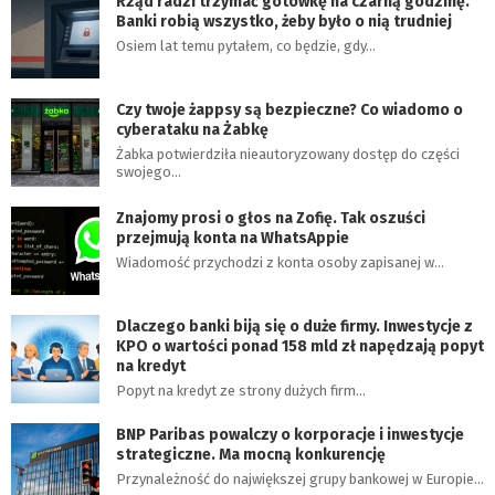
Rząd radzi trzymać gotówkę na czarną godzinę.
Banki robią wszystko, żeby było o nią trudniej
Osiem lat temu pytałem, co będzie, gdy…
Czy twoje żappsy są bezpieczne? Co wiadomo o
cyberataku na Żabkę
Żabka potwierdziła nieautoryzowany dostęp do części
swojego…
Znajomy prosi o głos na Zofię. Tak oszuści
przejmują konta na WhatsAppie
Wiadomość przychodzi z konta osoby zapisanej w…
Dlaczego banki biją się o duże firmy. Inwestycje z
KPO o wartości ponad 158 mld zł napędzają popyt
na kredyt
Popyt na kredyt ze strony dużych firm…
BNP Paribas powalczy o korporacje i inwestycje
strategiczne. Ma mocną konkurencję
Przynależność do największej grupy bankowej w Europie…