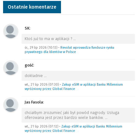
Ostatnie komentarze
SK
:
Ktoś już to ma w aplikacji ?
…
śr., 29 lip 2026 (10:13)
•
Revolut wprowadza fundusze rynku
prywatnego dla klientów w Polsce
gość
:
dokładnie
…
wt., 21 lip 2026 (07:30)
•
Zakup eSIM w aplikacji Banku Millennium
wyróżniony przez Global Finance
Jas Fasola
:
chciałbym zrozumieć jaki był powód nagrody. Usługa
oferowana jest przez bardzo wiele banków.
…
wt., 21 lip 2026 (07:12)
•
Zakup eSIM w aplikacji Banku Millennium
wyróżniony przez Global Finance