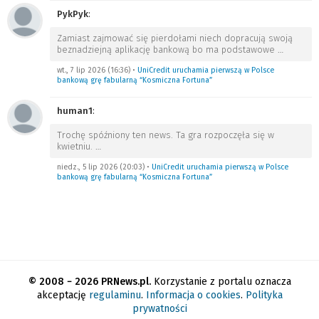
PykPyk
:
Zamiast zajmować się pierdołami niech dopracują swoją
beznadziejną aplikację bankową bo ma podstawowe
…
wt., 7 lip 2026 (16:36)
•
UniCredit uruchamia pierwszą w Polsce
bankową grę fabularną “Kosmiczna Fortuna”
human1
:
Trochę spóźniony ten news. Ta gra rozpoczęła się w
kwietniu.
…
niedz., 5 lip 2026 (20:03)
•
UniCredit uruchamia pierwszą w Polsce
bankową grę fabularną “Kosmiczna Fortuna”
© 2008 − 2026 PRNews.pl.
Korzystanie z portalu oznacza
akceptację
regulaminu
.
Informacja o cookies
.
Polityka
prywatności