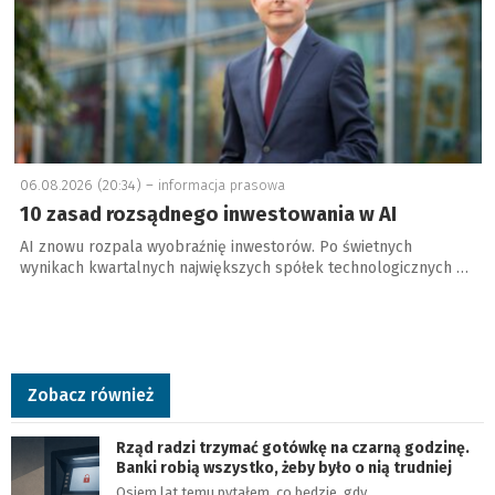
06.08.2026 (20:34) –
informacja prasowa
10 zasad rozsądnego inwestowania w AI
AI znowu rozpala wyobraźnię inwestorów. Po świetnych
wynikach kwartalnych największych spółek technologicznych …
Zobacz również
Rząd radzi trzymać gotówkę na czarną godzinę.
Banki robią wszystko, żeby było o nią trudniej
Osiem lat temu pytałem, co będzie, gdy…