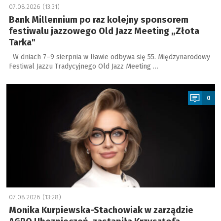
07.08.2026 (13:31)
Bank Millennium po raz kolejny sponsorem
festiwalu jazzowego Old Jazz Meeting „Złota
Tarka"
W dniach 7–9 sierpnia w Iławie odbywa się 55. Międzynarodowy
Festiwal Jazzu Tradycyjnego Old Jazz Meeting …
a
0
07.08.2026 (13:28)
Monika Kurpiewska-Stachowiak w zarządzie