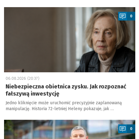
a
0
06.08.2026 (20:37)
Niebezpieczna obietnica zysku. Jak rozpoznać
fałszywą inwestycję
Jedno kliknięcie może uruchomić precyzyjnie zaplanowaną
manipulację. Historia 72-letniej Heleny pokazuje, jak …
a
0