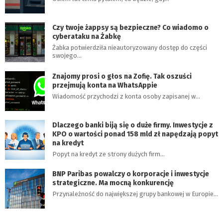
Czy twoje żappsy są bezpieczne? Co wiadomo o
cyberataku na Żabkę
Żabka potwierdziła nieautoryzowany dostęp do części
swojego…
Znajomy prosi o głos na Zofię. Tak oszuści
przejmują konta na WhatsAppie
Wiadomość przychodzi z konta osoby zapisanej w…
Dlaczego banki biją się o duże firmy. Inwestycje z
KPO o wartości ponad 158 mld zł napędzają popyt
na kredyt
Popyt na kredyt ze strony dużych firm…
BNP Paribas powalczy o korporacje i inwestycje
strategiczne. Ma mocną konkurencję
Przynależność do największej grupy bankowej w Europie…