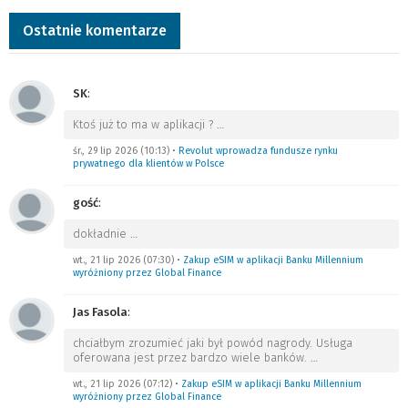
Ostatnie komentarze
SK
:
Ktoś już to ma w aplikacji ?
…
śr., 29 lip 2026 (10:13)
•
Revolut wprowadza fundusze rynku
prywatnego dla klientów w Polsce
gość
:
dokładnie
…
wt., 21 lip 2026 (07:30)
•
Zakup eSIM w aplikacji Banku Millennium
wyróżniony przez Global Finance
Jas Fasola
:
chciałbym zrozumieć jaki był powód nagrody. Usługa
oferowana jest przez bardzo wiele banków.
…
wt., 21 lip 2026 (07:12)
•
Zakup eSIM w aplikacji Banku Millennium
wyróżniony przez Global Finance