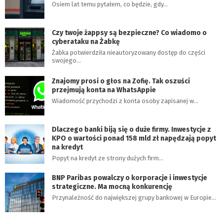
Osiem lat temu pytałem, co będzie, gdy…
Czy twoje żappsy są bezpieczne? Co wiadomo o
cyberataku na Żabkę
Żabka potwierdziła nieautoryzowany dostęp do części
swojego…
Znajomy prosi o głos na Zofię. Tak oszuści
przejmują konta na WhatsAppie
Wiadomość przychodzi z konta osoby zapisanej w…
Dlaczego banki biją się o duże firmy. Inwestycje z
KPO o wartości ponad 158 mld zł napędzają popyt
na kredyt
Popyt na kredyt ze strony dużych firm…
BNP Paribas powalczy o korporacje i inwestycje
strategiczne. Ma mocną konkurencję
Przynależność do największej grupy bankowej w Europie…