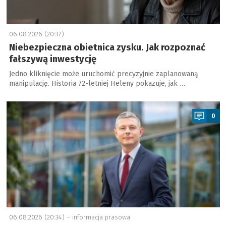
06.08.2026 (20:37)
Niebezpieczna obietnica zysku. Jak rozpoznać
fałszywą inwestycję
Jedno kliknięcie może uruchomić precyzyjnie zaplanowaną
manipulację. Historia 72-letniej Heleny pokazuje, jak …
a
0
06.08.2026 (20:34) –
informacja prasowa