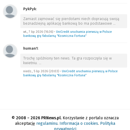
PykPyk
:
Zamiast zajmować się pierdołami niech dopracują swoją
beznadziejną aplikację bankową bo ma podstawowe
…
wt., 7 lip 2026 (16:36)
•
UniCredit uruchamia pierwszą w Polsce
bankową grę fabularną “Kosmiczna Fortuna”
human1
:
Trochę spóźniony ten news. Ta gra rozpoczęła się w
kwietniu.
…
niedz., 5 lip 2026 (20:03)
•
UniCredit uruchamia pierwszą w Polsce
bankową grę fabularną “Kosmiczna Fortuna”
© 2008 − 2026 PRNews.pl.
Korzystanie z portalu oznacza
akceptację
regulaminu
.
Informacja o cookies
.
Polityka
prywatności