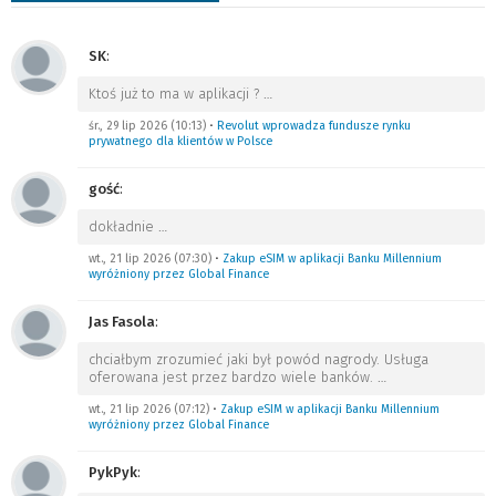
SK
:
Ktoś już to ma w aplikacji ?
…
śr., 29 lip 2026 (10:13)
•
Revolut wprowadza fundusze rynku
prywatnego dla klientów w Polsce
gość
:
dokładnie
…
wt., 21 lip 2026 (07:30)
•
Zakup eSIM w aplikacji Banku Millennium
wyróżniony przez Global Finance
Jas Fasola
:
chciałbym zrozumieć jaki był powód nagrody. Usługa
oferowana jest przez bardzo wiele banków.
…
wt., 21 lip 2026 (07:12)
•
Zakup eSIM w aplikacji Banku Millennium
wyróżniony przez Global Finance
PykPyk
: