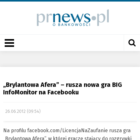
„Brylantowa Afera” – rusza nowa gra BIG
InfoMonitor na Facebooku
26.06.2012 (09:54)
Na profilu facebook.com/LicencjaNaZaufanie rusza gra
„Brylantowa Afera”, w której gracze stający do rozgrywki