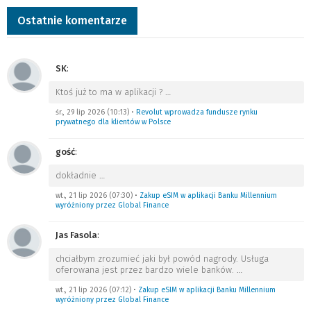
Ostatnie komentarze
SK
:
Ktoś już to ma w aplikacji ?
…
śr., 29 lip 2026 (10:13)
•
Revolut wprowadza fundusze rynku
prywatnego dla klientów w Polsce
gość
:
dokładnie
…
wt., 21 lip 2026 (07:30)
•
Zakup eSIM w aplikacji Banku Millennium
wyróżniony przez Global Finance
Jas Fasola
:
chciałbym zrozumieć jaki był powód nagrody. Usługa
oferowana jest przez bardzo wiele banków.
…
wt., 21 lip 2026 (07:12)
•
Zakup eSIM w aplikacji Banku Millennium
wyróżniony przez Global Finance