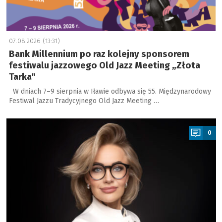
07.08.2026 (13:31)
Bank Millennium po raz kolejny sponsorem
festiwalu jazzowego Old Jazz Meeting „Złota
Tarka"
W dniach 7–9 sierpnia w Iławie odbywa się 55. Międzynarodowy
Festiwal Jazzu Tradycyjnego Old Jazz Meeting …
a
0