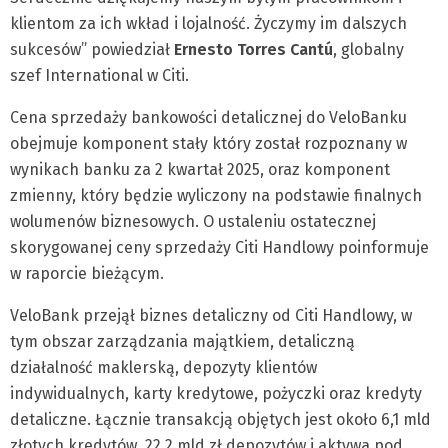
klientom za ich wkład i lojalność. Życzymy im dalszych
sukcesów” powiedział
Ernesto Torres Cantú
, globalny
szef International w Citi.
Cena sprzedaży bankowości detalicznej do VeloBanku
obejmuje komponent stały który został rozpoznany w
wynikach banku za 2 kwartał 2025, oraz komponent
zmienny, który będzie wyliczony na podstawie finalnych
wolumenów biznesowych. O ustaleniu ostatecznej
skorygowanej ceny sprzedaży Citi Handlowy poinformuje
w raporcie bieżącym.
VeloBank przejął biznes detaliczny od Citi Handlowy, w
tym obszar zarządzania majątkiem, detaliczną
działalność maklerską, depozyty klientów
indywidualnych, karty kredytowe, pożyczki oraz kredyty
detaliczne. Łącznie transakcją objętych jest około 6,1 mld
złotych kredytów, 22,2 mld zł depozytów i aktywa pod