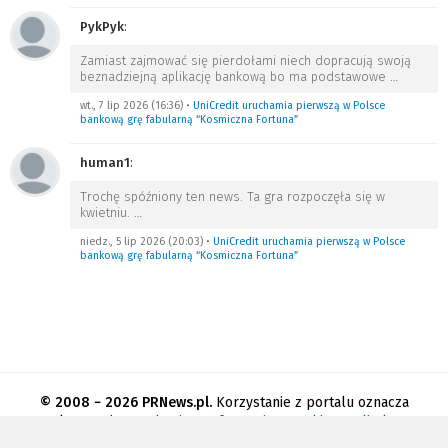
PykPyk
:
Zamiast zajmować się pierdołami niech dopracują swoją
beznadziejną aplikację bankową bo ma podstawowe
…
wt., 7 lip 2026 (16:36)
•
UniCredit uruchamia pierwszą w Polsce
bankową grę fabularną “Kosmiczna Fortuna”
human1
:
Trochę spóźniony ten news. Ta gra rozpoczęła się w
kwietniu.
…
niedz., 5 lip 2026 (20:03)
•
UniCredit uruchamia pierwszą w Polsce
bankową grę fabularną “Kosmiczna Fortuna”
© 2008 − 2026 PRNews.pl.
Korzystanie z portalu oznacza
akceptację
regulaminu
.
Informacja o cookies
.
Polityka
prywatności