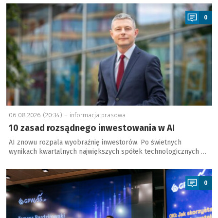
a
0
06.08.2026 (20:34) –
informacja prasowa
10 zasad rozsądnego inwestowania w AI
AI znowu rozpala wyobraźnię inwestorów. Po świetnych
wynikach kwartalnych największych spółek technologicznych …
a
0