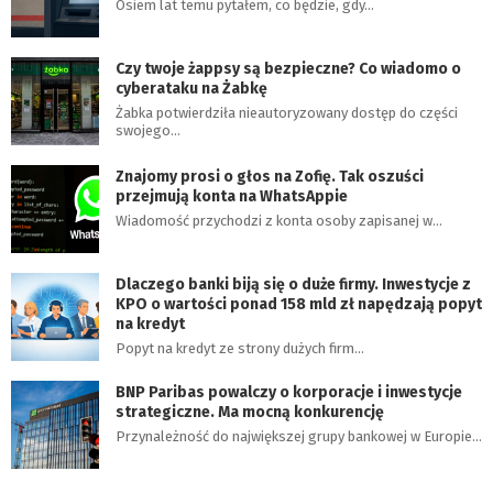
Osiem lat temu pytałem, co będzie, gdy…
Czy twoje żappsy są bezpieczne? Co wiadomo o
cyberataku na Żabkę
Żabka potwierdziła nieautoryzowany dostęp do części
swojego…
Znajomy prosi o głos na Zofię. Tak oszuści
przejmują konta na WhatsAppie
Wiadomość przychodzi z konta osoby zapisanej w…
Dlaczego banki biją się o duże firmy. Inwestycje z
KPO o wartości ponad 158 mld zł napędzają popyt
na kredyt
Popyt na kredyt ze strony dużych firm…
BNP Paribas powalczy o korporacje i inwestycje
strategiczne. Ma mocną konkurencję
Przynależność do największej grupy bankowej w Europie…