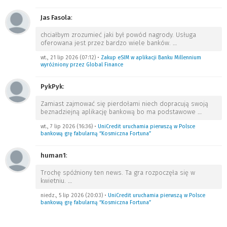
Jas Fasola
:
chciałbym zrozumieć jaki był powód nagrody. Usługa
oferowana jest przez bardzo wiele banków.
…
wt., 21 lip 2026 (07:12)
•
Zakup eSIM w aplikacji Banku Millennium
wyróżniony przez Global Finance
PykPyk
:
Zamiast zajmować się pierdołami niech dopracują swoją
beznadziejną aplikację bankową bo ma podstawowe
…
wt., 7 lip 2026 (16:36)
•
UniCredit uruchamia pierwszą w Polsce
bankową grę fabularną “Kosmiczna Fortuna”
human1
:
Trochę spóźniony ten news. Ta gra rozpoczęła się w
kwietniu.
…
niedz., 5 lip 2026 (20:03)
•
UniCredit uruchamia pierwszą w Polsce
bankową grę fabularną “Kosmiczna Fortuna”