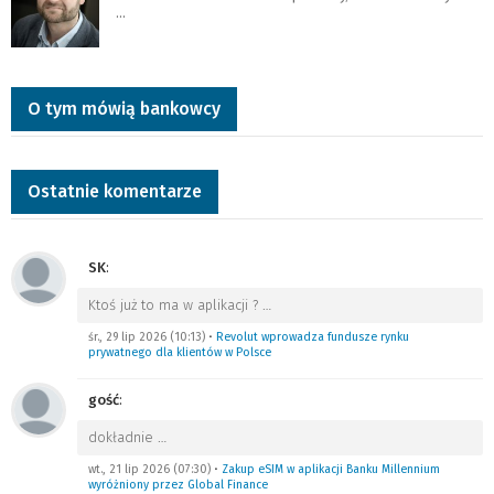
…
O tym mówią bankowcy
Ostatnie komentarze
SK
:
Ktoś już to ma w aplikacji ?
…
śr., 29 lip 2026 (10:13)
•
Revolut wprowadza fundusze rynku
prywatnego dla klientów w Polsce
gość
:
dokładnie
…
wt., 21 lip 2026 (07:30)
•
Zakup eSIM w aplikacji Banku Millennium
wyróżniony przez Global Finance