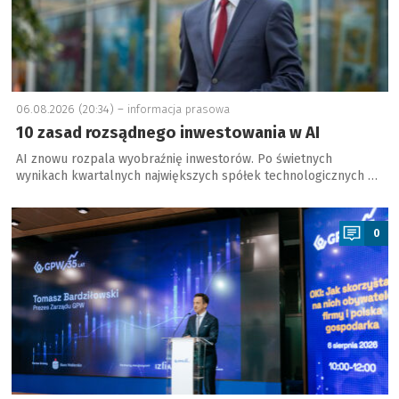
06.08.2026 (20:34) –
informacja prasowa
10 zasad rozsądnego inwestowania w AI
AI znowu rozpala wyobraźnię inwestorów. Po świetnych
wynikach kwartalnych największych spółek technologicznych …
a
0