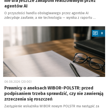
nie ufa jeszcze zakupom realizowanym przez
agentów AI
O przyszłości handlu obsługiwanego przez agentów AI
zdecyduje zaufanie, a nie technologia — wynika z raportu …
a
0
06.08.2026 (20:00)
Prawnicy o aneksach WIBOR–POLSTR: przed
podpisaniem trzeba sprawdzić, czy nie zawierają
zrzeczenia się roszczeń
Zastąpienie wskaźnika WIBOR nowym POLSTR ma nastąpić za