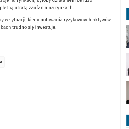
troje na rynkach, byłoby działaniem bardzo
pletną utratą zaufania na rynkach.
śmy w sytuacji, kiedy notowania ryzykownych aktywów
ach trudno się inwestuje.
a