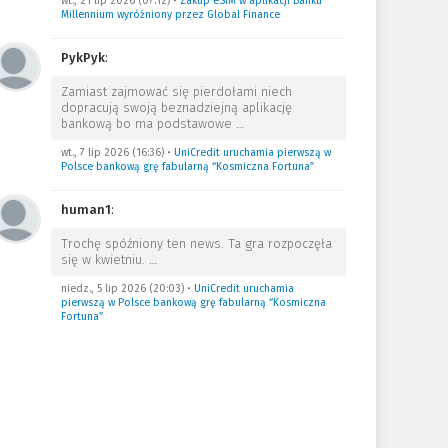
wt., 21 lip 2026 (07:12)
•
Zakup eSIM w aplikacji Banku
Millennium wyróżniony przez Global Finance
PykPyk
:
Zamiast zajmować się pierdołami niech
dopracują swoją beznadziejną aplikację
bankową bo ma podstawowe
…
wt., 7 lip 2026 (16:36)
•
UniCredit uruchamia pierwszą w
Polsce bankową grę fabularną “Kosmiczna Fortuna”
human1
:
Trochę spóźniony ten news. Ta gra rozpoczęła
się w kwietniu.
…
niedz., 5 lip 2026 (20:03)
•
UniCredit uruchamia
pierwszą w Polsce bankową grę fabularną “Kosmiczna
Fortuna”