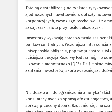
Totalną destabilizację na rynkach ryzykownyc
Zjednoczonych. Gwałtownie w dół szły notowani
korporacyjnych, wysokiego ryzyka, walut z em
szwajcarski, złoto przynosiło dalsze zyski.
Inwestorzy wykazują coraz wyraźniejsze oznaki
banków centralnych. Wczorajsza interwencja 
i hiszpańskie obligacje, poprawiła nastroje ty
dzisiejsza decyzja Rezerwy Federalnej, nie odn
luzowania monetarnego (QE3). Dziś można mieć 
zaufania inwestorów, skoro wcześniejsze doświ
Nie doszło ani do ograniczenia amerykańskic
konsumpcyjnych za sprawą efektu bogactwa, a
sprawą przeceny dolara. Rzucenie więc na szal