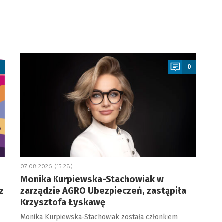
a
0
0
07.08.2026 (13:28)
Monika Kurpiewska-Stachowiak w
z
zarządzie AGRO Ubezpieczeń, zastąpiła
Krzysztofa Łyskawę
Monika Kurpiewska-Stachowiak została członkiem