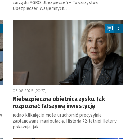
zarządu AGRO Ubezpieczeń – Towarzystwa
Ubezpieczeń Wzajemnych. …
a
0
0
06.08.2026 (20:37)
Niebezpieczna obietnica zysku. Jak
rozpoznać fałszywą inwestycję
w
Jedno kliknięcie może uruchomić precyzyjnie
zaplanowaną manipulację. Historia 72-letniej Heleny
pokazuje, jak …
a