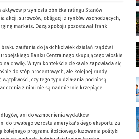
h aktywów przyniosła obniżka ratingu Stanów
a akcji, surowców, obligacji z rynków wschodzących,
erging markets. Oazą spokoju pozostawał frank
 braku zaufania do jakichkolwiek działań rządów i
Europejskiego Banku Centralnego skupującego włoskie
lko na chwilę. W tym kontekście ciekawie zapowiada się
ośnie do stóp procentowych, ale kolejnej rundy
wątpliwości, czy tego typu działania podniosą
adczenia z nimi nie są nadmiernie krzepiące.
h długów, ani do wzmocnienia wydatków
ni do trwałego wzrostu amerykańskiego eksportu za
ę kolejnego programu ilościowego luzowania polityki