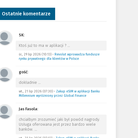
Ostatnie komentarze
SK
:
Ktoś już to ma w aplikacji ?
…
śr., 29 lip 2026 (10:13)
•
Revolut wprowadza fundusze
rynku prywatnego dla klientów w Polsce
gość
:
dokładnie
…
wt., 21 lip 2026 (07:30)
•
Zakup eSIM w aplikacji Banku
Millennium wyróżniony przez Global Finance
Jas Fasola
:
chciałbym zrozumieć jaki był powód nagrody.
Usługa oferowana jest przez bardzo wiele
banków.
…