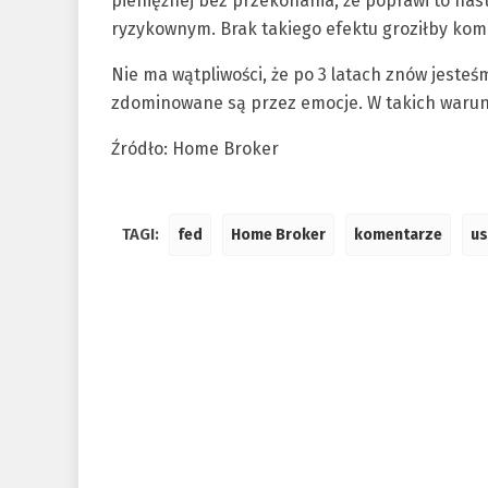
pieniężnej bez przekonania, że poprawi to nas
ryzykownym. Brak takiego efektu groziłby kom
Nie ma wątpliwości, że po 3 latach znów jeste
zdominowane są przez emocje. W takich warunk
Źródło: Home Broker
TAGI:
fed
Home Broker
komentarze
us