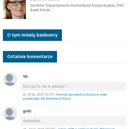
Dyrektor Departamentu Komunikacji Korporacyjnej, PKO
Bank Polski…
O tym mówią bankowcy
Ostatnie komentarze
SK
:
Ktoś już to ma w aplikacji ?
…
śr., 29 lip 2026 (10:13)
•
Revolut wprowadza fundusze rynku
prywatnego dla klientów w Polsce
gość
:
dokładnie
…