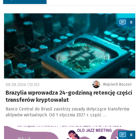
a
0
08.08.2026 (10:35)
Wojciech Boczoń
Brazylia wprowadza 24-godzinną retencję części
transferów kryptowalut
Banco Central do Brasil zaostrzy zasady dotyczące transferów
aktywów wirtualnych. Od 1 stycznia 2027 r. część …
a
0