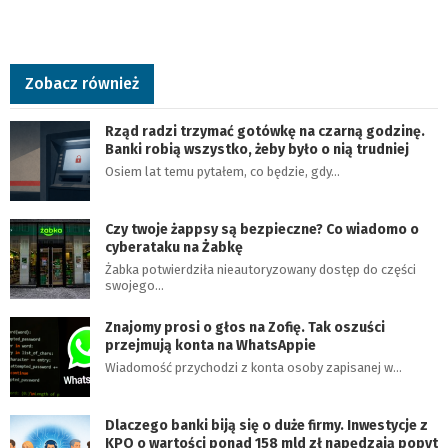
Zobacz również
Rząd radzi trzymać gotówkę na czarną godzinę.
Banki robią wszystko, żeby było o nią trudniej
Osiem lat temu pytałem, co będzie, gdy…
Czy twoje żappsy są bezpieczne? Co wiadomo o
cyberataku na Żabkę
Żabka potwierdziła nieautoryzowany dostęp do części
swojego…
Znajomy prosi o głos na Zofię. Tak oszuści
przejmują konta na WhatsAppie
Wiadomość przychodzi z konta osoby zapisanej w…
Dlaczego banki biją się o duże firmy. Inwestycje z
KPO o wartości ponad 158 mld zł napędzają popyt