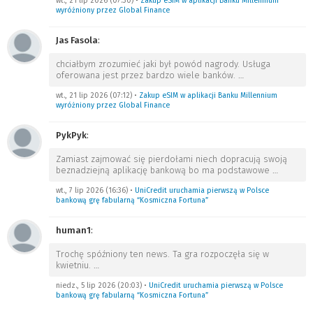
wt., 21 lip 2026 (07:30)
•
Zakup eSIM w aplikacji Banku Millennium
wyróżniony przez Global Finance
Jas Fasola
:
chciałbym zrozumieć jaki był powód nagrody. Usługa
oferowana jest przez bardzo wiele banków.
…
wt., 21 lip 2026 (07:12)
•
Zakup eSIM w aplikacji Banku Millennium
wyróżniony przez Global Finance
PykPyk
:
Zamiast zajmować się pierdołami niech dopracują swoją
beznadziejną aplikację bankową bo ma podstawowe
…
wt., 7 lip 2026 (16:36)
•
UniCredit uruchamia pierwszą w Polsce
bankową grę fabularną “Kosmiczna Fortuna”
human1
:
Trochę spóźniony ten news. Ta gra rozpoczęła się w
kwietniu.
…
niedz., 5 lip 2026 (20:03)
•
UniCredit uruchamia pierwszą w Polsce
bankową grę fabularną “Kosmiczna Fortuna”