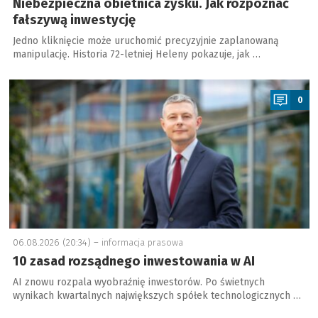
Niebezpieczna obietnica zysku. Jak rozpoznać
fałszywą inwestycję
Jedno kliknięcie może uruchomić precyzyjnie zaplanowaną
manipulację. Historia 72-letniej Heleny pokazuje, jak …
a
0
06.08.2026 (20:34) –
informacja prasowa
10 zasad rozsądnego inwestowania w AI
AI znowu rozpala wyobraźnię inwestorów. Po świetnych
wynikach kwartalnych największych spółek technologicznych …