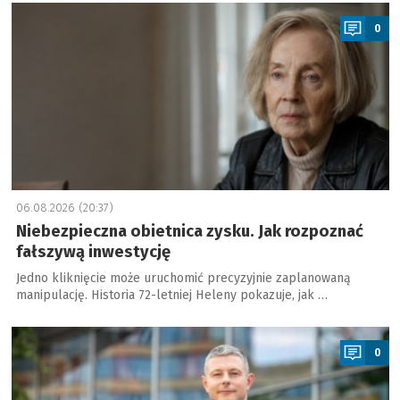
a
0
06.08.2026 (20:37)
Niebezpieczna obietnica zysku. Jak rozpoznać
fałszywą inwestycję
Jedno kliknięcie może uruchomić precyzyjnie zaplanowaną
manipulację. Historia 72-letniej Heleny pokazuje, jak …
a
0