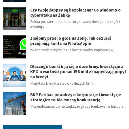
Czy twoje żappsy są bezpieczne? Co wiadomo o
cyberataku na Żabkę
Żabka potwierdziła nieautoryzowany dostęp do części
swojego…
Znajomy prosi o głos na Zofię. Tak oszuści
przejmują konta na WhatsAppie
Wiadomość przychodzi z konta osoby zapisanej w…
Dlaczego banki biją się o duże firmy. Inwestycje z
KPO o wartości ponad 158 mld zł napędzają popyt
na kredyt
Popyt na kredyt ze strony dużych firm…
BNP Paribas powalczy o korporacje i inwestycje
strategiczne. Ma mocną konkurencję
Przynależność do największej grupy bankowej w Europie…