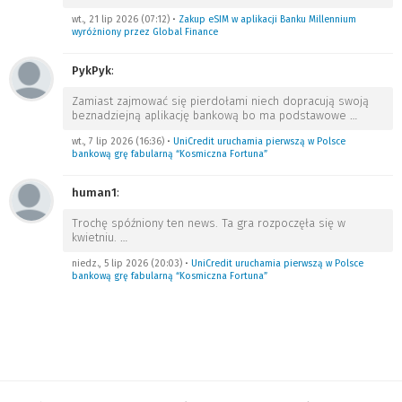
wt., 21 lip 2026 (07:12)
•
Zakup eSIM w aplikacji Banku Millennium
wyróżniony przez Global Finance
PykPyk
:
Zamiast zajmować się pierdołami niech dopracują swoją
beznadziejną aplikację bankową bo ma podstawowe
…
wt., 7 lip 2026 (16:36)
•
UniCredit uruchamia pierwszą w Polsce
bankową grę fabularną “Kosmiczna Fortuna”
human1
:
Trochę spóźniony ten news. Ta gra rozpoczęła się w
kwietniu.
…
niedz., 5 lip 2026 (20:03)
•
UniCredit uruchamia pierwszą w Polsce
bankową grę fabularną “Kosmiczna Fortuna”