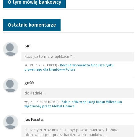
O tym mówią bankowcy
Ostatnie komentarze
SK
:
Ktoś już to ma w aplikacji ?
…
śr., 29 lip 2026 (10:13)
•
Revolut wprowadza fundusze rynku
prywatnego dla klientów w Polsce
gość
:
dokładnie
…
wt., 21 lip 2026 (07:30)
•
Zakup eSIM w aplikacji Banku Millennium
wyróżniony przez Global Finance
Jas Fasola
:
chciałbym zrozumieć jaki był powód nagrody. Usługa
oferowana jest przez bardzo wiele banków.
…