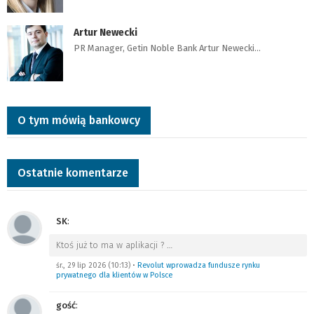
Artur Newecki
PR Manager, Getin Noble Bank Artur Newecki…
O tym mówią bankowcy
Ostatnie komentarze
SK
:
Ktoś już to ma w aplikacji ?
…
śr., 29 lip 2026 (10:13)
•
Revolut wprowadza fundusze rynku
prywatnego dla klientów w Polsce
gość
: