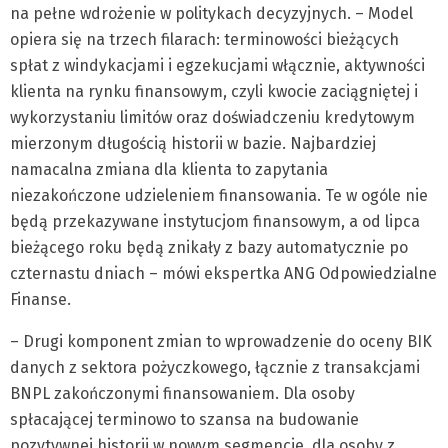
na pełne wdrożenie w politykach decyzyjnych. – Model
opiera się na trzech filarach: terminowości bieżących
spłat z windykacjami i egzekucjami włącznie, aktywności
klienta na rynku finansowym, czyli kwocie zaciągniętej i
wykorzystaniu limitów oraz doświadczeniu kredytowym
mierzonym długością historii w bazie. Najbardziej
namacalna zmiana dla klienta to zapytania
niezakończone udzieleniem finansowania. Te w ogóle nie
będą przekazywane instytucjom finansowym, a od lipca
bieżącego roku będą znikały z bazy automatycznie po
czternastu dniach – mówi ekspertka ANG Odpowiedzialne
Finanse.
– Drugi komponent zmian to wprowadzenie do oceny BIK
danych z sektora pożyczkowego, łącznie z transakcjami
BNPL zakończonymi finansowaniem. Dla osoby
spłacającej terminowo to szansa na budowanie
pozytywnej historii w nowym segmencie, dla osoby z