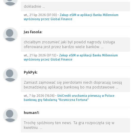
dokładnie
…
wt., 21 lip 2026 (07:30)
•
Zakup eSIM w aplikacji Banku Millennium
wyróżniony przez Global Finance
Jas Fasola
:
chciałbym zrozumieć jaki był powód nagrody. Usługa
oferowana jest przez bardzo wiele banków.
…
wt., 21 lip 2026 (07:12)
•
Zakup eSIM w aplikacji Banku Millennium
wyróżniony przez Global Finance
PykPyk
:
Zamiast zajmować się pierdołami niech dopracują swoją
beznadziejną aplikację bankową bo ma podstawowe
…
wt., 7 lip 2026 (16:36)
•
UniCredit uruchamia pierwszą w Polsce
bankową grę fabularną “Kosmiczna Fortuna”
human1
:
Trochę spóźniony ten news. Ta gra rozpoczęła się w
kwietniu.
…