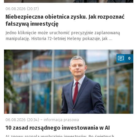
06.08.2026 (20:37)
Niebezpieczna obietnica zysku. Jak rozpoznać
fałszywą inwestycję
Jedno kliknięcie może uruchomić precyzyjnie zaplanowaną
manipulację. Historia 72-letniej Heleny pokazuje, jak …
a
0
06.08.2026 (20:34) –
informacja prasowa
10 zasad rozsądnego inwestowania w AI
AI znowu rozpala wyobraźnię inwestorów. Po świetnych