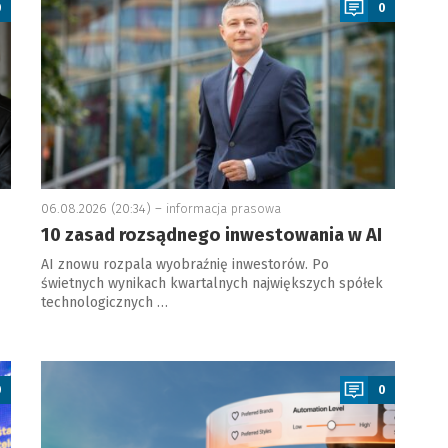
0
0
06.08.2026 (20:34) –
informacja prasowa
10 zasad rozsądnego inwestowania w AI
AI znowu rozpala wyobraźnię inwestorów. Po
świetnych wynikach kwartalnych największych spółek
technologicznych …
a
0
0