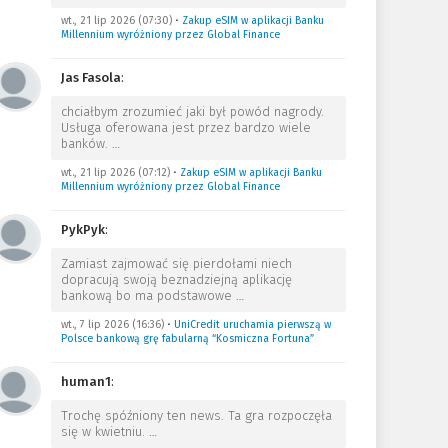
wt., 21 lip 2026 (07:30)
•
Zakup eSIM w aplikacji Banku
Millennium wyróżniony przez Global Finance
Jas Fasola
:
chciałbym zrozumieć jaki był powód nagrody.
Usługa oferowana jest przez bardzo wiele
banków.
…
wt., 21 lip 2026 (07:12)
•
Zakup eSIM w aplikacji Banku
Millennium wyróżniony przez Global Finance
PykPyk
:
Zamiast zajmować się pierdołami niech
dopracują swoją beznadziejną aplikację
bankową bo ma podstawowe
…
wt., 7 lip 2026 (16:36)
•
UniCredit uruchamia pierwszą w
Polsce bankową grę fabularną “Kosmiczna Fortuna”
human1
:
Trochę spóźniony ten news. Ta gra rozpoczęła
się w kwietniu.
…