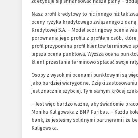
zdecyduje się sfinansować nasze plany – doda
Nasz profil kredytowy to nic innego niż tak zw
oceny ryzyka kredytowego związanego z daną o
Kredytowej S.A. – Model scoringowy ocenia wi
porównania jego profilu z profilem osób, które
profil przypomina profil klientów terminowo s
lepsza ocena punktowa. Wyższa ocena punkto
klient przestanie terminowo spłacać swoje rat
Osoby z wysokimi ocenami punktowymi są więc
jako bardziej wiarygodne. Dzięki zastosowani
jest znacznie szybciej. Tym samym krócej cze
– Jest więc bardzo ważne, aby świadomie pra
Monika Kuligowska z BNP Paribas. – Każda kol
bank, że jesteśmy solidnymi partnerami i że 
Kuligowska.