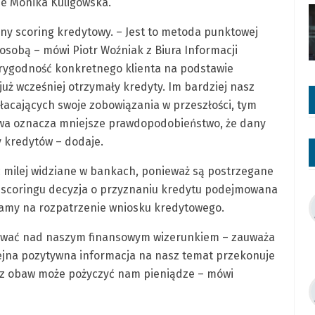
je Monika Kuligowska.
any scoring kredytowy. – Jest to metoda punktowej
sobą – mówi Piotr Woźniak z Biura Informacji
arygodność konkretnego klienta na podstawie
 już wcześniej otrzymały kredyty. Im bardziej nasz
płacających swoje zobowiązania w przeszłości, tym
wa oznacza mniejsze prawdopodobieństwo, że dany
y kredytów – dodaje.
 milej widziane w bankach, ponieważ są postrzegane
u scoringu decyzja o przyznaniu kredytu podejmowana
kamy na rozpatrzenie wniosku kredytowego.
cować nad naszym finansowym wizerunkiem – zauważa
ejna pozytywna informacja na nasz temat przekonuje
bez obaw może pożyczyć nam pieniądze – mówi