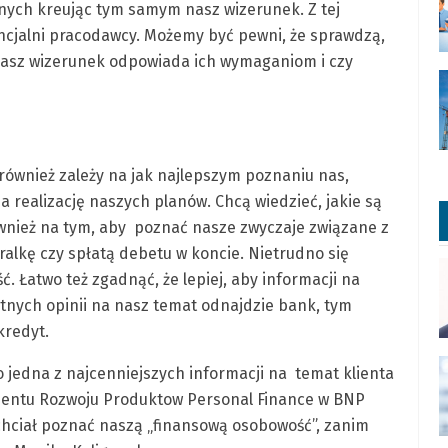
innych kreując tym samym nasz wizerunek. Z tej
encjalni pracodawcy. Możemy być pewni, że sprawdzą,
 nasz wizerunek odpowiada ich wymaganiom i czy
również zależy na jak najlepszym poznaniu nas,
 realizację naszych planów. Chcą wiedzieć, jakie są
ównież na tym, aby poznać nasze zwyczaje związane z
alkę czy spłatą debetu w koncie. Nietrudno się
ć. Łatwo też zgadnąć, że lepiej, aby informacji na
stnych opinii na nasz temat odnajdzie bank, tym
kredyt.
to jedna z najcenniejszych informacji na temat klienta
mentu Rozwoju Produktow Personal Finance w BNP
chciał poznać naszą „finansową osobowość”, zanim