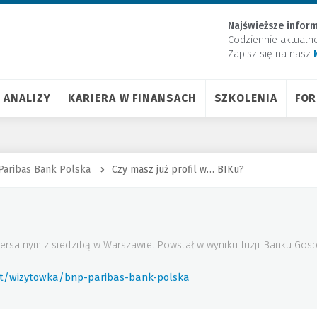
Najświeższe inform
Codziennie aktualn
Zapisz się na nasz
ANALIZY
KARIERA W FINANSACH
SZKOLENIA
FO
Paribas Bank Polska
Czy masz już profil w… BIKu?
ersalnym z siedzibą w Warszawie. Powstał w wyniku fuzji Banku Gos
rt/wizytowka/bnp-paribas-bank-polska