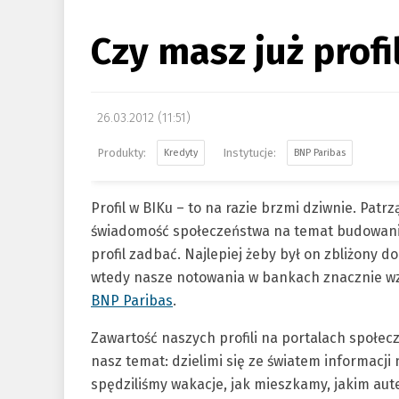
Czy masz już profi
26.03.2012 (11:51)
Kredyty
BNP Paribas
Profil w BIKu – to na razie brzmi dziwnie. Patr
świadomość społeczeństwa na temat budowania 
profil zadbać. Najlepiej żeby był on zbliżony d
wtedy nasze notowania w bankach znacznie wz
BNP Paribas
.
Zawartość naszych profili na portalach społec
nasz temat: dzielimi się ze światem informacji
spędziliśmy wakacje, jak mieszkamy, jakim aut