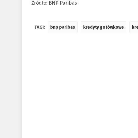
Źródło: BNP Paribas
TAGI:
bnp paribas
kredyty gotówkowe
kr