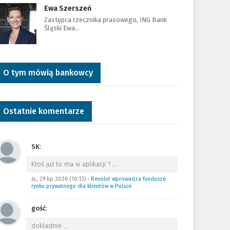
Ewa Szerszeń
Zastępca rzecznika prasowego, ING Bank
Śląski Ewa…
O tym mówią bankowcy
Ostatnie komentarze
SK
:
Ktoś już to ma w aplikacji ?
…
śr., 29 lip 2026 (10:13)
•
Revolut wprowadza fundusze
rynku prywatnego dla klientów w Polsce
gość
:
dokładnie
…