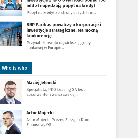
Inwestycje z KPO o wartości ponad 158
mld zł napędzają popyt na kredyt
Popyt na kredyt ze strony dużych firm…
BNP Paribas powalczy o korporacje i
inwestycje strategiczne. Ma mocną
konkurencję
Przynależność do największej grupy
bankowej w Europie…
Who is who
Maciej Jeleński
Specjalista, PKO Leasing SA Jest
absolwentem warszawskiej…
Artur Mojecki
Artur Mojecki, Prezes Zarządu Dom
Finansowy QS…