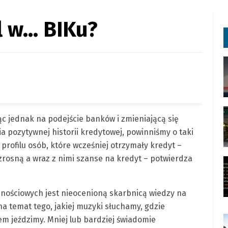
l w… BIKu?
ząc jednak na podejście banków i zmieniającą się
pozytywnej historii kredytowej, powinniśmy o taki
o profilu osób, które wcześniej otrzymały kredyt –
rosną a wraz z nimi szanse na kredyt – potwierdza
znościowych jest nieocenioną skarbnicą wiedzy na
 na temat tego, jakiej muzyki słuchamy, gdzie
em jeździmy. Mniej lub bardziej świadomie