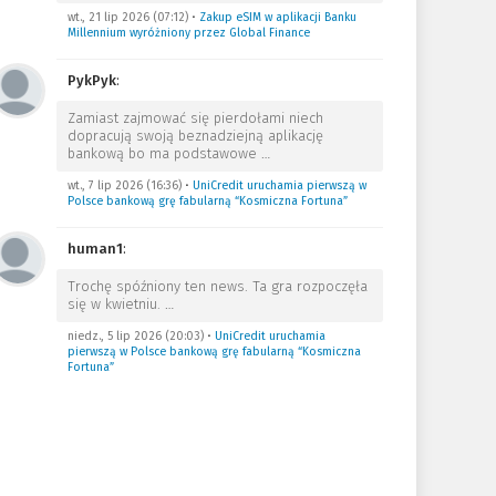
wt., 21 lip 2026 (07:12)
•
Zakup eSIM w aplikacji Banku
Millennium wyróżniony przez Global Finance
PykPyk
:
Zamiast zajmować się pierdołami niech
dopracują swoją beznadziejną aplikację
bankową bo ma podstawowe
…
wt., 7 lip 2026 (16:36)
•
UniCredit uruchamia pierwszą w
Polsce bankową grę fabularną “Kosmiczna Fortuna”
human1
:
Trochę spóźniony ten news. Ta gra rozpoczęła
się w kwietniu.
…
niedz., 5 lip 2026 (20:03)
•
UniCredit uruchamia
pierwszą w Polsce bankową grę fabularną “Kosmiczna
Fortuna”