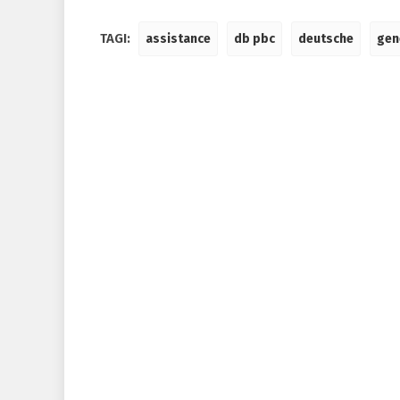
TAGI:
assistance
db pbc
deutsche
gen