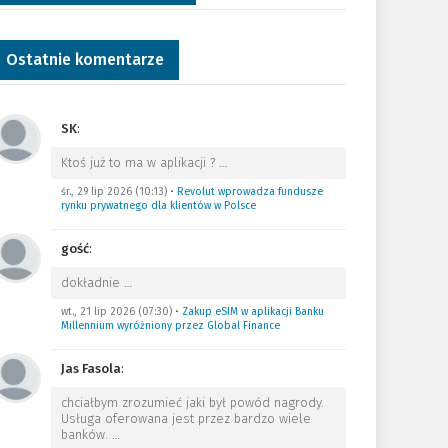
Ostatnie komentarze
SK
:
Ktoś już to ma w aplikacji ?
…
śr., 29 lip 2026 (10:13)
•
Revolut wprowadza fundusze
rynku prywatnego dla klientów w Polsce
gość
:
dokładnie
…
wt., 21 lip 2026 (07:30)
•
Zakup eSIM w aplikacji Banku
Millennium wyróżniony przez Global Finance
Jas Fasola
:
chciałbym zrozumieć jaki był powód nagrody.
Usługa oferowana jest przez bardzo wiele
banków.
…