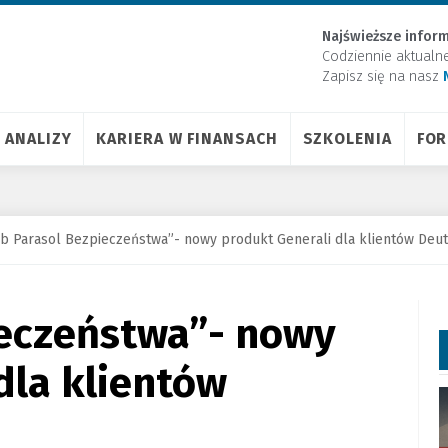
Najświeższe inform
Codziennie aktualn
Zapisz się na nasz
ANALIZY
KARIERA W FINANSACH
SZKOLENIA
FO
b Parasol Bezpieczeństwa”- nowy produkt Generali dla klientów Deu
ieczeństwa”- nowy
dla klientów