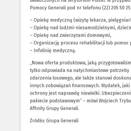
świadczonych na terytorium Polski. W przypa
Pomocy Generali pod nr telefonu (22) 205 50 2
– Opiekę medyczną (wizytę lekarza, pielęgniar
– Opiekę nad ludźmi-niesamodzielnymi, dziećmi
– Opiekę nad zwierzętami domowymi,
– Organizację procesu rehabilitacji lub pomoc
– Infolinię medyczną.
„Nowa oferta produktowa, jaką przygotowali
tylko odpowiada na natychmiastowe potrzeby 
zdarzenia losowego, ale także stanowi doskon
innych zobowiązań finansowych. Wydatek, jaki 
ochrony jest naprawdę niewielki. Ubezpieczenie
pakiecie podstawowym” – mówi Wojciech Tryb
Affinity Grupy Generali.
Źródło: Grupa Generali