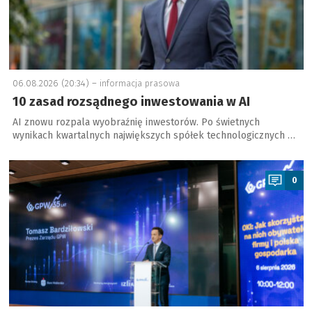
06.08.2026 (20:34) –
informacja prasowa
10 zasad rozsądnego inwestowania w AI
AI znowu rozpala wyobraźnię inwestorów. Po świetnych
wynikach kwartalnych największych spółek technologicznych …
a
0