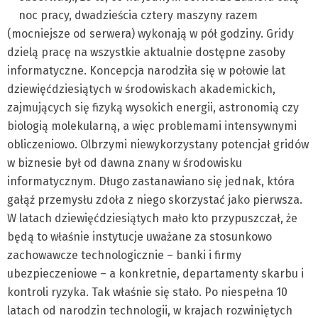
noc pracy, dwadzieścia cztery maszyny razem
(mocniejsze od serwera) wykonają w pół godziny. Gridy
dzielą pracę na wszystkie aktualnie dostępne zasoby
informatyczne. Koncepcja narodziła się w połowie lat
dziewięćdziesiątych w środowiskach akademickich,
zajmujących się fizyką wysokich energii, astronomią czy
biologią molekularną, a więc problemami intensywnymi
obliczeniowo. Olbrzymi niewykorzystany potencjał gridów
w biznesie był od dawna znany w środowisku
informatycznym. Długo zastanawiano się jednak, która
gałąź przemysłu zdoła z niego skorzystać jako pierwsza.
W latach dziewięćdziesiątych mało kto przypuszczał, że
będą to właśnie instytucje uważane za stosunkowo
zachowawcze technologicznie – banki i firmy
ubezpieczeniowe – a konkretnie, departamenty skarbu i
kontroli ryzyka. Tak właśnie się stało. Po niespełna 10
latach od narodzin technologii, w krajach rozwiniętych