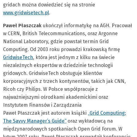
gridach można dowiedzieć się na stronie
www.gridwisetech.pl
.
Paweł Płaszczak
ukończył informatykę na AGH. Pracował
w CERN, British Telecommunications, oraz Argonne
National Laboratory, gdzie powstał termin Grid
Computing. Od 2003 roku prowadzi krakowską firmę
GridwiseTech
, która jest jednym z kilku na świecie
niezależnych ekspertów w dziedzinie technologii
gridowych. GridwiseTech obsługuje klientów
korporacyjnych z trzech kontynentów, takich jak CNN,
Ricoh czy Philips. W Polsce współpracuje z
najważniejszymi ośrodkami akademickimi oraz
Instytutem Finansów i Zarządzania
Paweł Płaszczak jest autorem książki
„Grid Computing:
The Savvy Manager’s Guide“
oraz wykładowcą na
międzynarodowych spotkaniach Open Grid Forum. W
lutym 2007 roku, Paweł Płaszczak prowadził konferencję