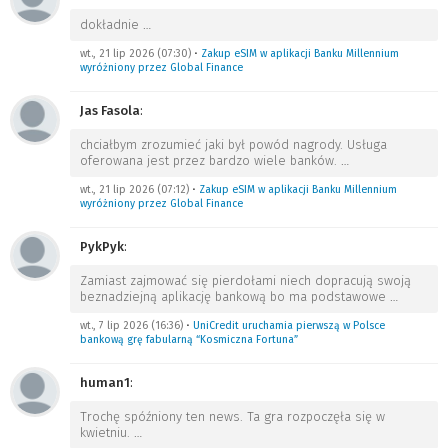
dokładnie
…
wt., 21 lip 2026 (07:30)
•
Zakup eSIM w aplikacji Banku Millennium
wyróżniony przez Global Finance
Jas Fasola
:
chciałbym zrozumieć jaki był powód nagrody. Usługa
oferowana jest przez bardzo wiele banków.
…
wt., 21 lip 2026 (07:12)
•
Zakup eSIM w aplikacji Banku Millennium
wyróżniony przez Global Finance
PykPyk
:
Zamiast zajmować się pierdołami niech dopracują swoją
beznadziejną aplikację bankową bo ma podstawowe
…
wt., 7 lip 2026 (16:36)
•
UniCredit uruchamia pierwszą w Polsce
bankową grę fabularną “Kosmiczna Fortuna”
human1
:
Trochę spóźniony ten news. Ta gra rozpoczęła się w
kwietniu.
…