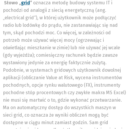
Słowo „
grid
“
oznacza metodę budowy systemu IT i
pochodzi od analogii z siecią energetyczną (ang.
„electrical grid“), w której użytkownik może podłączyć
radio lub lodówkę do prądu, nie zastanawiając się nad
tym, skąd pochodzi moc. Co więcej, w zależności od
potrzeb może używać więcej mocy (ogrzewając i
oświetlając mieszkanie w zimie) lub nie używać jej wcale
(gdy wyjeżdża); comiesięczny rachunek będzie zawsze
wystawiony jedynie za energię faktycznie zużytą.
Podobnie, w systemach gridowych użytkownik dowolnej
aplikacji (obliczanie Value at Risk, wycena instrumentów
pochodnych, opcje rynku walutowego (FX), instrumenty
pochodne stóp procentowych czy zwykłe makra MS Excel)
nie musi się martwić o to, gdzie wykonać przetwarzanie.
Ma on automatyczny dostęp do wszystkich maszyn w
sieci grid, co oznacza że wyniki obliczeń mogą być
dostępne w ciągu minut zamiast godzin. Sam grid