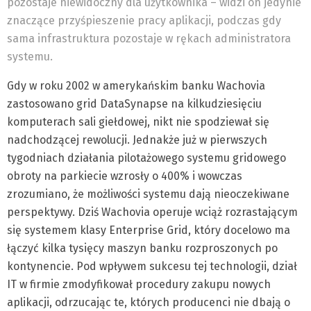
pozostaje niewidoczny dla użytkownika – widzi on jedynie
znaczące przyśpieszenie pracy aplikacji, podczas gdy
sama infrastruktura pozostaje w rękach administratora
systemu.
Gdy w roku 2002 w amerykańskim banku Wachovia
zastosowano grid DataSynapse na kilkudziesięciu
komputerach sali giełdowej, nikt nie spodziewał się
nadchodzącej rewolucji. Jednakże już w pierwszych
tygodniach działania pilotażowego systemu gridowego
obroty na parkiecie wzrosły o 400% i wowczas
zrozumiano, że możliwości systemu dają nieoczekiwane
perspektywy. Dziś Wachovia operuje wciąż rozrastającym
się systemem klasy Enterprise Grid, który docelowo ma
łączyć kilka tysięcy maszyn banku rozproszonych po
kontynencie. Pod wpływem sukcesu tej technologii, dział
IT w firmie zmodyfikował procedury zakupu nowych
aplikacji, odrzucając te, których producenci nie dbają o