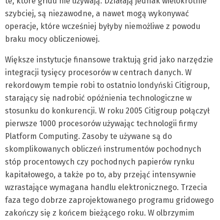
te, które gridu nie używają. Działają jednak wielokrotnie
szybciej, są niezawodne, a nawet mogą wykonywać
operacje, które wcześniej byłyby niemożliwe z powodu
braku mocy obliczeniowej.
Większe instytucje finansowe traktują grid jako narzędzie
integracji tysięcy procesorów w centrach danych. W
rekordowym tempie robi to ostatnio londyński Citigroup,
starający się nadrobić opóźnienia technologiczne w
stosunku do konkurencji. W roku 2005 Citigroup połączył
pierwsze 1000 procesorów używając technologii firmy
Platform Computing. Zasoby te używane są do
skomplikowanych obliczeń instrumentów pochodnych
stóp procentowych czy pochodnych papierów rynku
kapitałowego, a także po to, aby przejąć intensywnie
wzrastające wymagana handlu elektronicznego. Trzecia
faza tego dobrze zaprojektowanego programu gridowego
zakończy się z końcem bieżącego roku. W olbrzymim