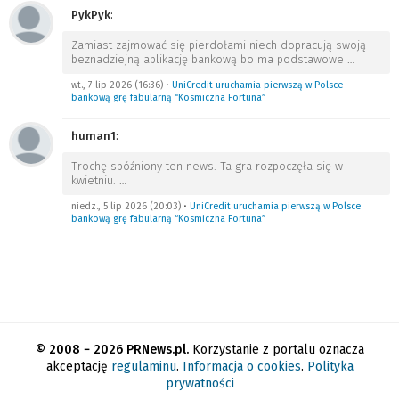
PykPyk
:
Zamiast zajmować się pierdołami niech dopracują swoją
beznadziejną aplikację bankową bo ma podstawowe
…
wt., 7 lip 2026 (16:36)
•
UniCredit uruchamia pierwszą w Polsce
bankową grę fabularną “Kosmiczna Fortuna”
human1
:
Trochę spóźniony ten news. Ta gra rozpoczęła się w
kwietniu.
…
niedz., 5 lip 2026 (20:03)
•
UniCredit uruchamia pierwszą w Polsce
bankową grę fabularną “Kosmiczna Fortuna”
© 2008 − 2026 PRNews.pl.
Korzystanie z portalu oznacza
akceptację
regulaminu
.
Informacja o cookies
.
Polityka
prywatności