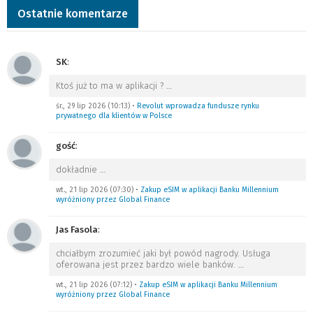
Ostatnie komentarze
SK
:
Ktoś już to ma w aplikacji ?
…
śr., 29 lip 2026 (10:13)
•
Revolut wprowadza fundusze rynku
prywatnego dla klientów w Polsce
gość
:
dokładnie
…
wt., 21 lip 2026 (07:30)
•
Zakup eSIM w aplikacji Banku Millennium
wyróżniony przez Global Finance
Jas Fasola
:
chciałbym zrozumieć jaki był powód nagrody. Usługa
oferowana jest przez bardzo wiele banków.
…
wt., 21 lip 2026 (07:12)
•
Zakup eSIM w aplikacji Banku Millennium
wyróżniony przez Global Finance