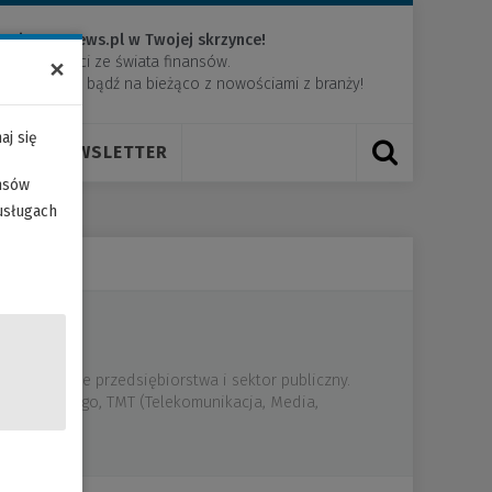
acje z PRNews.pl w Twojej skrzynce!
×
e wiadomości ze świata finansów.
Newsletter
​i bądź na bieżąco z nowościami z branży!
aj się
RUM
NEWSLETTER
ansów
usługach
ugujący duże przedsiębiorstwa i sektor publiczny.
energetycznego, TMT (Telekomunikacja, Media,