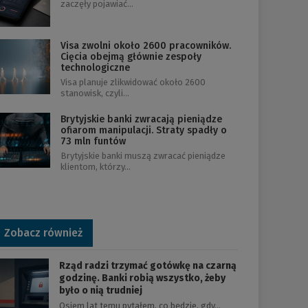
zaczęły pojawiać…
Visa zwolni około 2600 pracowników.
Cięcia obejmą głównie zespoły
technologiczne
Visa planuje zlikwidować około 2600
stanowisk, czyli…
Brytyjskie banki zwracają pieniądze
ofiarom manipulacji. Straty spadły o
73 mln funtów
Brytyjskie banki muszą zwracać pieniądze
klientom, którzy…
Zobacz również
Rząd radzi trzymać gotówkę na czarną
godzinę. Banki robią wszystko, żeby
było o nią trudniej
Osiem lat temu pytałem, co będzie, gdy…