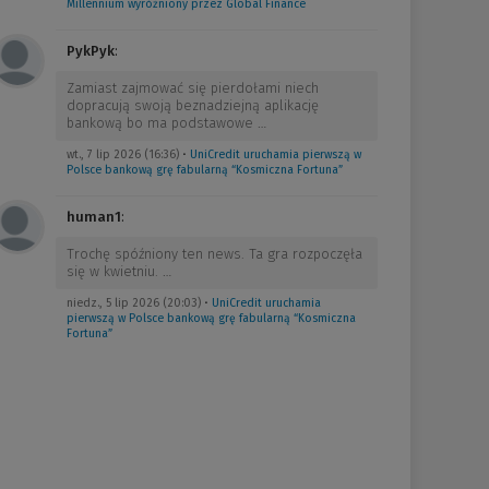
Millennium wyróżniony przez Global Finance
PykPyk
:
Zamiast zajmować się pierdołami niech
dopracują swoją beznadziejną aplikację
bankową bo ma podstawowe
…
wt., 7 lip 2026 (16:36)
•
UniCredit uruchamia pierwszą w
Polsce bankową grę fabularną “Kosmiczna Fortuna”
human1
:
Trochę spóźniony ten news. Ta gra rozpoczęła
się w kwietniu.
…
niedz., 5 lip 2026 (20:03)
•
UniCredit uruchamia
pierwszą w Polsce bankową grę fabularną “Kosmiczna
Fortuna”