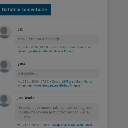
Ostatnie komentarze
SK
:
Ktoś już to ma w aplikacji ?
…
śr., 29 lip 2026 (10:13)
•
Revolut wprowadza fundusze
rynku prywatnego dla klientów w Polsce
gość
:
dokładnie
…
wt., 21 lip 2026 (07:30)
•
Zakup eSIM w aplikacji Banku
Millennium wyróżniony przez Global Finance
Jas Fasola
:
chciałbym zrozumieć jaki był powód nagrody.
Usługa oferowana jest przez bardzo wiele
banków.
…
wt., 21 lip 2026 (07:12)
•
Zakup eSIM w aplikacji Banku