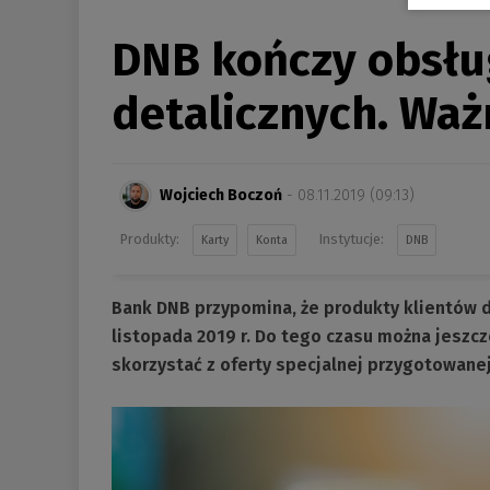
s
e
DNB kończy obsłu
-
m
detalicznych. Waż
a
i
l
Wojciech Boczoń
- 08.11.2019 (09:13)
:
Karty
Konta
DNB
Bank DNB przypomina, że produkty klientów 
listopada 2019 r. Do tego czasu można jesz
skorzystać z oferty specjalnej przygotowanej