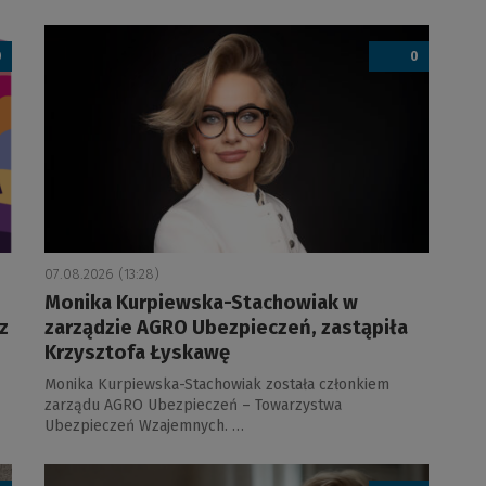
a
0
0
07.08.2026 (13:28)
Monika Kurpiewska-Stachowiak w
z
zarządzie AGRO Ubezpieczeń, zastąpiła
Krzysztofa Łyskawę
Monika Kurpiewska-Stachowiak została członkiem
zarządu AGRO Ubezpieczeń – Towarzystwa
Ubezpieczeń Wzajemnych. …
a