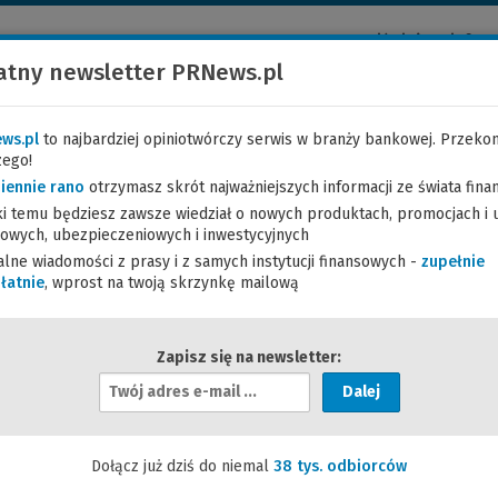
Najświeższe inform
Codziennie aktualn
atny newsletter PRNews.pl
Zapisz się na nasz
ws.pl
to najbardziej opiniotwórczy serwis w branży bankowej. Przekon
ANALIZY
KARIERA W FINANSACH
SZKOLENIA
FO
zego!
iennie rano
otrzymasz skrót najważniejszych informacji ze świata fin
ki temu będziesz zawsze wiedział o nowych produktach, promocjach i 
owych, ubezpieczeniowych i inwestycyjnych
alne wiadomości z prasy i z samych instytucji finansowych -
zupełnie
lientów detalicznych. Ważne informacje
łatnie
, wprost na twoją skrzynkę mailową
Zapisz się na newsletter:
ny w Polsce od 2002 roku. To specjalistyczny bank korporacyjny obsł
 finansowaniu firm z wybranych sektorów, w tym szczególnie sektora 
 oraz sektora publicznego.
Dołącz już dziś do niemal
38 tys. odbiorców