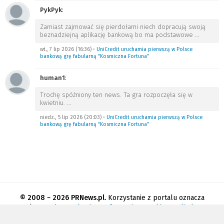
PykPyk
:
Zamiast zajmować się pierdołami niech dopracują swoją
beznadziejną aplikację bankową bo ma podstawowe
…
wt., 7 lip 2026 (16:36)
•
UniCredit uruchamia pierwszą w Polsce
bankową grę fabularną “Kosmiczna Fortuna”
human1
:
Trochę spóźniony ten news. Ta gra rozpoczęła się w
kwietniu.
…
niedz., 5 lip 2026 (20:03)
•
UniCredit uruchamia pierwszą w Polsce
bankową grę fabularną “Kosmiczna Fortuna”
© 2008 − 2026 PRNews.pl.
Korzystanie z portalu oznacza
akceptację
regulaminu
.
Informacja o cookies
.
Polityka
prywatności