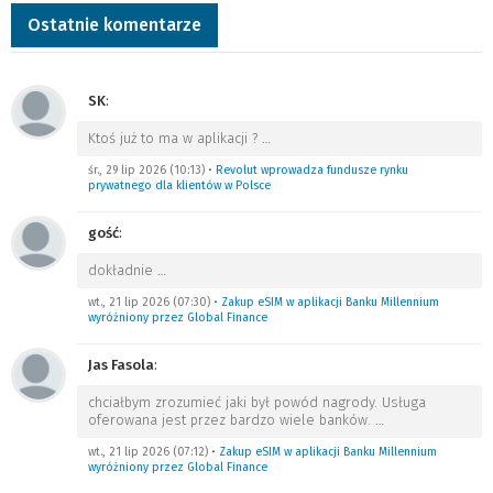
Ostatnie komentarze
SK
:
Ktoś już to ma w aplikacji ?
…
śr., 29 lip 2026 (10:13)
•
Revolut wprowadza fundusze rynku
prywatnego dla klientów w Polsce
gość
:
dokładnie
…
wt., 21 lip 2026 (07:30)
•
Zakup eSIM w aplikacji Banku Millennium
wyróżniony przez Global Finance
Jas Fasola
:
chciałbym zrozumieć jaki był powód nagrody. Usługa
oferowana jest przez bardzo wiele banków.
…
wt., 21 lip 2026 (07:12)
•
Zakup eSIM w aplikacji Banku Millennium
wyróżniony przez Global Finance