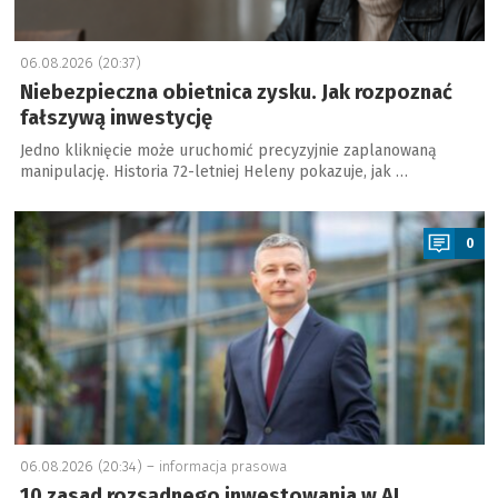
06.08.2026 (20:37)
Niebezpieczna obietnica zysku. Jak rozpoznać
fałszywą inwestycję
Jedno kliknięcie może uruchomić precyzyjnie zaplanowaną
manipulację. Historia 72-letniej Heleny pokazuje, jak …
a
0
06.08.2026 (20:34) –
informacja prasowa
10 zasad rozsądnego inwestowania w AI