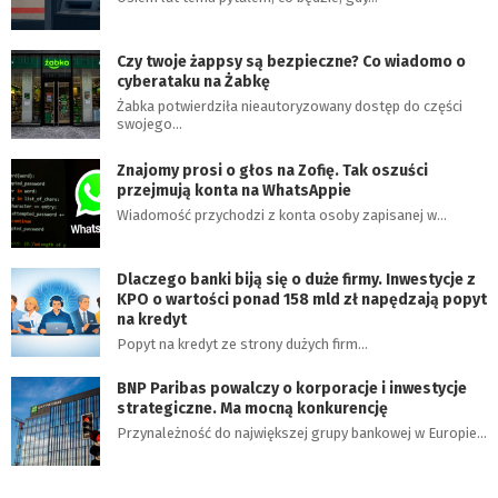
Czy twoje żappsy są bezpieczne? Co wiadomo o
cyberataku na Żabkę
Żabka potwierdziła nieautoryzowany dostęp do części
swojego…
Znajomy prosi o głos na Zofię. Tak oszuści
przejmują konta na WhatsAppie
Wiadomość przychodzi z konta osoby zapisanej w…
Dlaczego banki biją się o duże firmy. Inwestycje z
KPO o wartości ponad 158 mld zł napędzają popyt
na kredyt
Popyt na kredyt ze strony dużych firm…
BNP Paribas powalczy o korporacje i inwestycje
strategiczne. Ma mocną konkurencję
Przynależność do największej grupy bankowej w Europie…