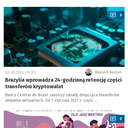
a
0
08.08.2026 (10:35)
Wojciech Boczoń
Brazylia wprowadza 24-godzinną retencję części
transferów kryptowalut
Banco Central do Brasil zaostrzy zasady dotyczące transferów
aktywów wirtualnych. Od 1 stycznia 2027 r. część …
a
0