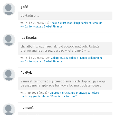
gość
:
dokładnie
…
wt., 21 lip 2026 (07:30)
•
Zakup eSIM w aplikacji Banku Millennium
wyróżniony przez Global Finance
Jas Fasola
:
chciałbym zrozumieć jaki był powód nagrody. Usługa
oferowana jest przez bardzo wiele banków.
…
wt., 21 lip 2026 (07:12)
•
Zakup eSIM w aplikacji Banku Millennium
wyróżniony przez Global Finance
PykPyk
:
Zamiast zajmować się pierdołami niech dopracują swoją
beznadziejną aplikację bankową bo ma podstawowe
…
wt., 7 lip 2026 (16:36)
•
UniCredit uruchamia pierwszą w Polsce
bankową grę fabularną “Kosmiczna Fortuna”
human1
: