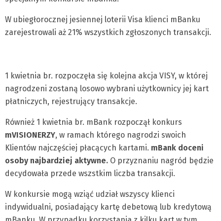
W ubiegłorocznej jesiennej loterii Visa klienci mBanku
zarejestrowali aż 21% wszystkich zgłoszonych transakcji.
1 kwietnia br. rozpoczęła się kolejna akcja VISY, w której
nagrodzeni zostaną losowo wybrani użytkownicy jej kart
płatniczych, rejestrujący transakcje.
Również 1 kwietnia br. mBank rozpoczął konkurs
mVISIONERZY
, w ramach którego nagrodzi swoich
Klientów najczęściej płacących kartami.
mBank doceni
osoby najbardziej aktywne.
O przyznaniu nagród będzie
decydowała przede wszstkim liczba transakcji.
W konkursie mogą wziąć udział wszyscy klienci
indywidualni, posiadający kartę debetową lub kredytową
mBanku. W przypadku korzystania z kilku kart w tym