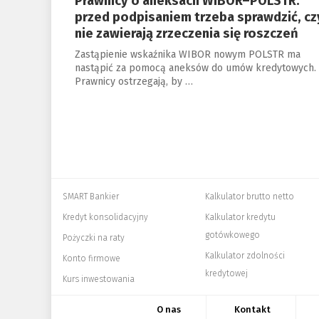
Prawnicy o aneksach WIBOR–POLSTR:
przed podpisaniem trzeba sprawdzić, cz
nie zawierają zrzeczenia się roszczeń
Zastąpienie wskaźnika WIBOR nowym POLSTR ma
nastąpić za pomocą aneksów do umów kredytowych.
Prawnicy ostrzegają, by …
SMART Bankier
Kalkulator brutto netto
Kredyt konsolidacyjny
Kalkulator kredytu
gotówkowego
Pożyczki na raty
Kalkulator zdolności
Konto firmowe
kredytowej
Kurs inwestowania
O nas
Kontakt