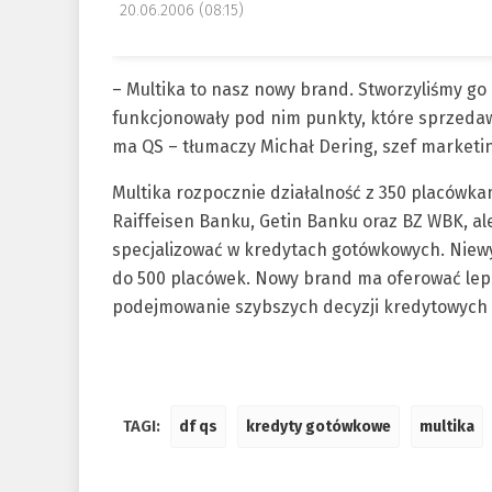
20.06.2006 (08:15)
– Multika to nasz nowy brand. Stworzyliśmy go
funkcjonowały pod nim punkty, które sprzeda
ma QS – tłumaczy Michał Dering, szef marketi
Multika rozpocznie działalność z 350 placówk
Raiffeisen Banku, Getin Banku oraz BZ WBK, ale
specjalizować w kredytach gotówkowych. Niewyk
do 500 placówek. Nowy brand ma oferować lep
podejmowanie szybszych decyzji kredytowych 
TAGI:
df qs
kredyty gotówkowe
multika