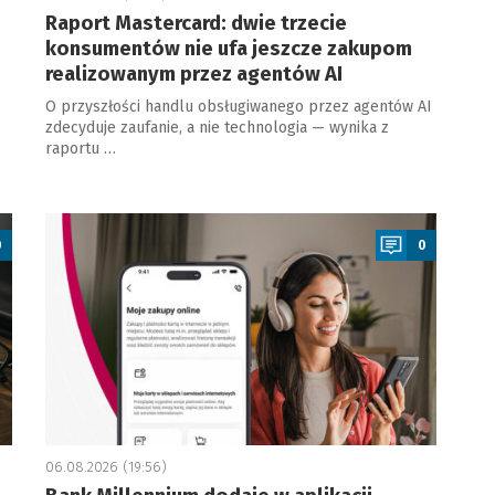
Raport Mastercard: dwie trzecie
konsumentów nie ufa jeszcze zakupom
realizowanym przez agentów AI
O przyszłości handlu obsługiwanego przez agentów AI
zdecyduje zaufanie, a nie technologia — wynika z
raportu …
a
0
0
06.08.2026 (19:56)