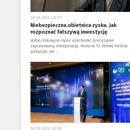
06.08.2026 (20:37)
Niebezpieczna obietnica zysku. Jak
rozpoznać fałszywą inwestycję
Jedno kliknięcie może uruchomić precyzyjnie
zaplanowaną manipulację. Historia 72-letniej Heleny
pokazuje, jak …
a
06.08.2026 (20:16)