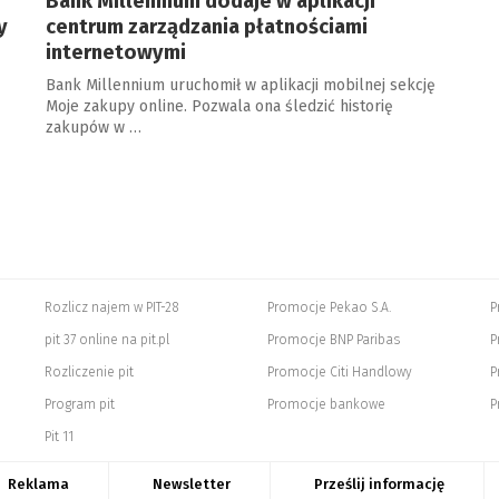
Bank Millennium dodaje w aplikacji
y
centrum zarządzania płatnościami
internetowymi
Bank Millennium uruchomił w aplikacji mobilnej sekcję
Moje zakupy online. Pozwala ona śledzić historię
zakupów w …
Rozlicz najem w PIT-28
Promocje Pekao S.A.
P
pit 37 online na pit.pl
Promocje BNP Paribas
P
Rozliczenie pit
Promocje Citi Handlowy
P
Program pit
Promocje bankowe
P
Pit 11
Reklama
Newsletter
Prześlij informację