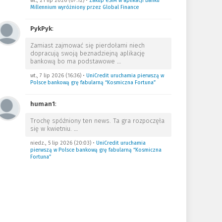
wt., 21 lip 2026 (07:12)
•
Zakup eSIM w aplikacji Banku
Millennium wyróżniony przez Global Finance
PykPyk
:
Zamiast zajmować się pierdołami niech
dopracują swoją beznadziejną aplikację
bankową bo ma podstawowe
…
wt., 7 lip 2026 (16:36)
•
UniCredit uruchamia pierwszą w
Polsce bankową grę fabularną “Kosmiczna Fortuna”
human1
:
Trochę spóźniony ten news. Ta gra rozpoczęła
się w kwietniu.
…
niedz., 5 lip 2026 (20:03)
•
UniCredit uruchamia
pierwszą w Polsce bankową grę fabularną “Kosmiczna
Fortuna”