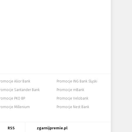
romocje Alior Bank
Promocje ING Bank Śląski
romocje Santander Bank
Promocje mBank
romocje PKO BP
Promocje Velobank
romocje Millenium
Promocje Nest Bank
RSS
zgarnijpremie.pl