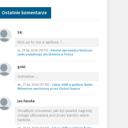
Ostatnie komentarze
SK
:
Ktoś już to ma w aplikacji ?
…
śr., 29 lip 2026 (10:13)
•
Revolut wprowadza fundusze
rynku prywatnego dla klientów w Polsce
gość
:
dokładnie
…
wt., 21 lip 2026 (07:30)
•
Zakup eSIM w aplikacji Banku
Millennium wyróżniony przez Global Finance
Jas Fasola
:
chciałbym zrozumieć jaki był powód nagrody.
Usługa oferowana jest przez bardzo wiele
banków.
…