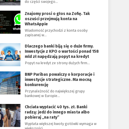
do części swojego…
Znajomy prosi o głos na Zofię. Tak
oszuści przejmują konta na
WhatsAppie
Wiadomość przychodzi z konta osoby
zapisanej w…
Dlaczego banki biją się o duże firmy.
Inwestycje z KPO o wartości ponad 158
mld zł napędzają popyt na kredyt
Popyt na kredyt ze strony dużych firm…
BNP Paribas powalczy o korporacje i
inwestycje strategiczne. Ma mocną
konkurencję
Przynależność do największej grupy
bankowej w Europie…
Chciała wypłacić 40 tys. zł. Banki
radzą: jedź do innego miasta albo
pobieraj „na raty”
Wypłata większej kwoty gotówki wymaga w
większości…