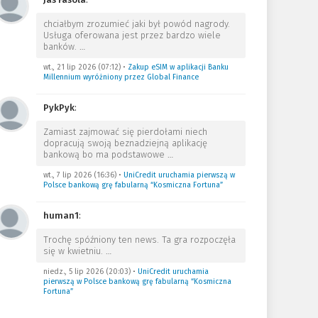
chciałbym zrozumieć jaki był powód nagrody.
Usługa oferowana jest przez bardzo wiele
banków.
…
wt., 21 lip 2026 (07:12)
•
Zakup eSIM w aplikacji Banku
Millennium wyróżniony przez Global Finance
PykPyk
:
Zamiast zajmować się pierdołami niech
dopracują swoją beznadziejną aplikację
bankową bo ma podstawowe
…
wt., 7 lip 2026 (16:36)
•
UniCredit uruchamia pierwszą w
Polsce bankową grę fabularną “Kosmiczna Fortuna”
human1
:
Trochę spóźniony ten news. Ta gra rozpoczęła
się w kwietniu.
…
niedz., 5 lip 2026 (20:03)
•
UniCredit uruchamia
pierwszą w Polsce bankową grę fabularną “Kosmiczna
Fortuna”