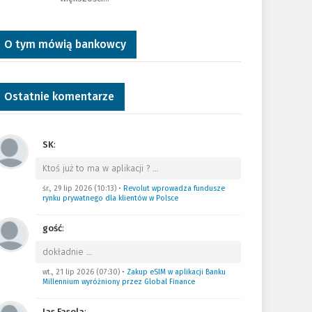
O tym mówią bankowcy
Ostatnie komentarze
SK
:
Ktoś już to ma w aplikacji ?
…
śr., 29 lip 2026 (10:13)
•
Revolut wprowadza fundusze
rynku prywatnego dla klientów w Polsce
gość
:
dokładnie
…
wt., 21 lip 2026 (07:30)
•
Zakup eSIM w aplikacji Banku
Millennium wyróżniony przez Global Finance
Jas Fasola
: