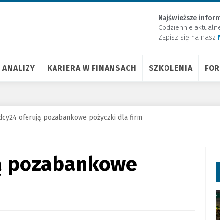
Najświeższe inform
Codziennie aktualn
Zapisz się na nasz
ANALIZY
KARIERA W FINANSACH
SZKOLENIA
FO
dcy24 oferują pozabankowe pożyczki dla firm
ą pozabankowe