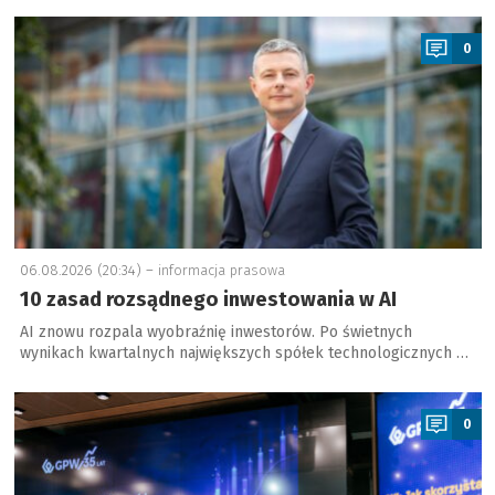
a
0
06.08.2026 (20:34) –
informacja prasowa
10 zasad rozsądnego inwestowania w AI
AI znowu rozpala wyobraźnię inwestorów. Po świetnych
wynikach kwartalnych największych spółek technologicznych …
a
0