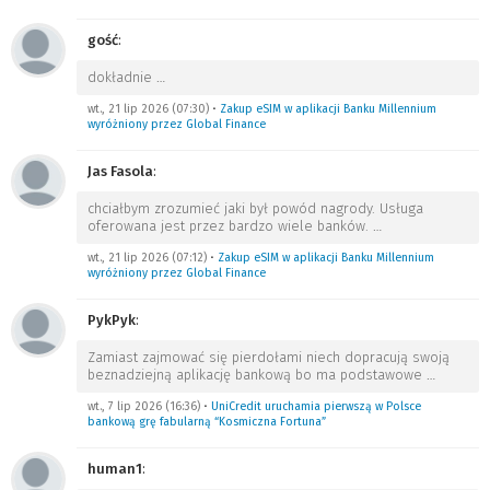
gość
:
dokładnie
…
wt., 21 lip 2026 (07:30)
•
Zakup eSIM w aplikacji Banku Millennium
wyróżniony przez Global Finance
Jas Fasola
:
chciałbym zrozumieć jaki był powód nagrody. Usługa
oferowana jest przez bardzo wiele banków.
…
wt., 21 lip 2026 (07:12)
•
Zakup eSIM w aplikacji Banku Millennium
wyróżniony przez Global Finance
PykPyk
:
Zamiast zajmować się pierdołami niech dopracują swoją
beznadziejną aplikację bankową bo ma podstawowe
…
wt., 7 lip 2026 (16:36)
•
UniCredit uruchamia pierwszą w Polsce
bankową grę fabularną “Kosmiczna Fortuna”
human1
: