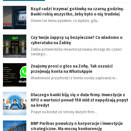
Rząd radzi trzymać gotówkę na czarną godzinę.
Banki robią wszystko, żeby było o nią trudniej
Osiem lat temu pytałem, co będzie, gdy…
Czy twoje żappsy są bezpieczne? Co wiadomo o
cyberataku na Żabkę
Żabka potwierdziła nieautoryzowany dostęp do części
swojego…
Znajomy prosi o głos na Zofię. Tak oszuści
przejmują konta na WhatsAppie
Wiadomość przychodzi z konta osoby zapisanej w…
Dlaczego banki biją się o duże firmy. Inwestycje z
KPO o wartości ponad 158 mld zł napędzają popyt
na kredyt
Popyt na kredyt ze strony dużych firm…
BNP Paribas powalczy o korporacje i inwestycje
strategiczne. Ma mocną konkurencję