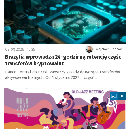
08.08.2026 (10:35)
Wojciech Boczoń
Brazylia wprowadza 24-godzinną retencję części
transferów kryptowalut
Banco Central do Brasil zaostrzy zasady dotyczące transferów
aktywów wirtualnych. Od 1 stycznia 2027 r. część …
a
0