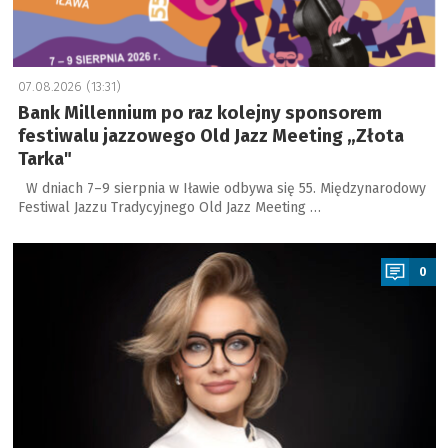
07.08.2026 (13:31)
Bank Millennium po raz kolejny sponsorem
festiwalu jazzowego Old Jazz Meeting „Złota
Tarka"
W dniach 7–9 sierpnia w Iławie odbywa się 55. Międzynarodowy
Festiwal Jazzu Tradycyjnego Old Jazz Meeting …
a
0