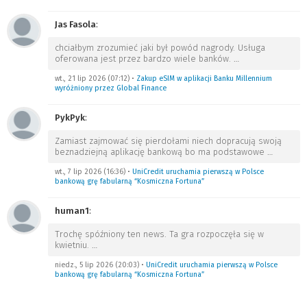
Jas Fasola
:
chciałbym zrozumieć jaki był powód nagrody. Usługa
oferowana jest przez bardzo wiele banków.
…
wt., 21 lip 2026 (07:12)
•
Zakup eSIM w aplikacji Banku Millennium
wyróżniony przez Global Finance
PykPyk
:
Zamiast zajmować się pierdołami niech dopracują swoją
beznadziejną aplikację bankową bo ma podstawowe
…
wt., 7 lip 2026 (16:36)
•
UniCredit uruchamia pierwszą w Polsce
bankową grę fabularną “Kosmiczna Fortuna”
human1
:
Trochę spóźniony ten news. Ta gra rozpoczęła się w
kwietniu.
…
niedz., 5 lip 2026 (20:03)
•
UniCredit uruchamia pierwszą w Polsce
bankową grę fabularną “Kosmiczna Fortuna”