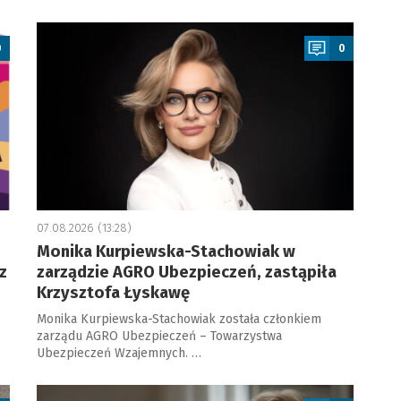
a
0
0
07.08.2026 (13:28)
Monika Kurpiewska-Stachowiak w
z
zarządzie AGRO Ubezpieczeń, zastąpiła
Krzysztofa Łyskawę
Monika Kurpiewska-Stachowiak została członkiem
zarządu AGRO Ubezpieczeń – Towarzystwa
Ubezpieczeń Wzajemnych. …
a