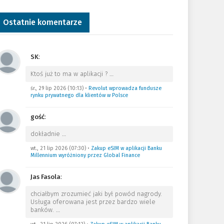
Ostatnie komentarze
SK
:
Ktoś już to ma w aplikacji ?
…
śr., 29 lip 2026 (10:13)
•
Revolut wprowadza fundusze
rynku prywatnego dla klientów w Polsce
gość
:
dokładnie
…
wt., 21 lip 2026 (07:30)
•
Zakup eSIM w aplikacji Banku
Millennium wyróżniony przez Global Finance
Jas Fasola
:
chciałbym zrozumieć jaki był powód nagrody.
Usługa oferowana jest przez bardzo wiele
banków.
…