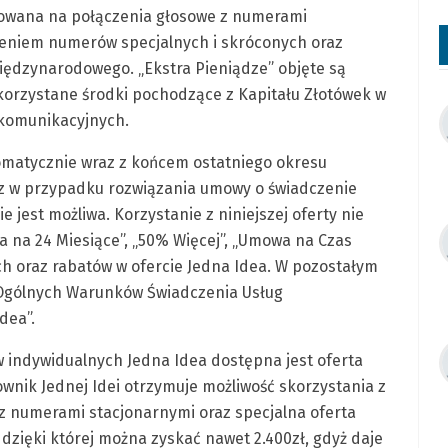
rowana na połączenia głosowe z numerami
zeniem numerów specjalnych i skróconych oraz
ędzynarodowego. „Ekstra Pieniądze” objęte są
ykorzystane środki pochodzące z Kapitału Złotówek w
ekomunikacyjnych.
omatycznie wraz z końcem ostatniego okresu
raz w przypadku rozwiązania umowy o świadczenie
 jest możliwa. Korzystanie z niniejszej oferty nie
a na 24 Miesiące”, „50% Więcej”, „Umowa na Czas
ch oraz rabatów w ofercie Jedna Idea. W pozostałym
 „Ogólnych Warunków Świadczenia Usług
dea”.
 indywidualnych Jedna Idea dostępna jest oferta
ownik Jednej Idei otrzymuje możliwość skorzystania z
z numerami stacjonarnymi oraz specjalna oferta
 dzięki której można zyskać nawet 2.400zł, gdyż daje