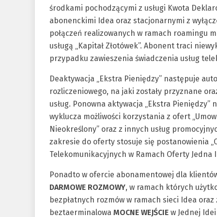
środkami pochodzącymi z usługi Kwota Dekla
abonenckimi Idea oraz stacjonarnymi z wyłąc
połączeń realizowanych w ramach roamingu mi
usługą „Kapitał Złotówek”. Abonent traci niew
przypadku zawieszenia świadczenia usług tel
Deaktywacja „Ekstra Pieniędzy” następuje aut
rozliczeniowego, na jaki zostały przyznane o
usług. Ponowna aktywacja „Ekstra Pieniędzy” nie
wyklucza możliwości korzystania z ofert „Umow
Nieokreślony” oraz z innych usług promocyjny
zakresie do oferty stosuje się postanowienia
Telekomunikacyjnych w Ramach Oferty Jedna I
Ponadto w ofercie abonamentowej dla klientów
DARMOWE ROZMOWY
, w ramach których użytk
bezpłatnych rozmów w ramach sieci Idea oraz 
beztaerminalowa
MOCNE WEJŚCIE
w Jednej Idei