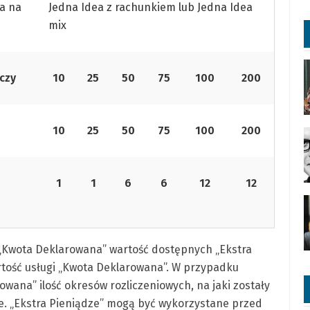
a na
Jedna Idea z rachunkiem lub Jedna Idea
mix
czy
10
25
50
75
100
200
10
25
50
75
100
200
1
1
6
6
12
12
 „Kwota Deklarowana” wartość dostępnych „Ekstra
tość usługi „Kwota Deklarowana”. W przypadku
wana” ilość okresów rozliczeniowych, na jaki zostały
ie. „Ekstra Pieniądze” mogą być wykorzystane przed