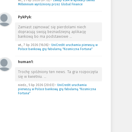
wt., 21 lip 2026 (07:12)
•
Zakup eSIM w aplikacji Banku
Millennium wyróżniony przez Global Finance
PykPyk
:
Zamiast zajmować się pierdołami niech
dopracują swoją beznadziejną aplikację
bankową bo ma podstawowe
…
wt., 7 lip 2026 (16:36)
•
UniCredit uruchamia pierwszą w
Polsce bankową grę fabularną “Kosmiczna Fortuna”
human1
:
Trochę spóźniony ten news. Ta gra rozpoczęła
się w kwietniu.
…
niedz., 5 lip 2026 (20:03)
•
UniCredit uruchamia
pierwszą w Polsce bankową grę fabularną “Kosmiczna
Fortuna”