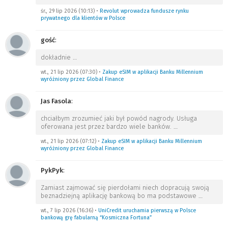
śr., 29 lip 2026 (10:13)
•
Revolut wprowadza fundusze rynku
prywatnego dla klientów w Polsce
gość
:
dokładnie
…
wt., 21 lip 2026 (07:30)
•
Zakup eSIM w aplikacji Banku Millennium
wyróżniony przez Global Finance
Jas Fasola
:
chciałbym zrozumieć jaki był powód nagrody. Usługa
oferowana jest przez bardzo wiele banków.
…
wt., 21 lip 2026 (07:12)
•
Zakup eSIM w aplikacji Banku Millennium
wyróżniony przez Global Finance
PykPyk
:
Zamiast zajmować się pierdołami niech dopracują swoją
beznadziejną aplikację bankową bo ma podstawowe
…
wt., 7 lip 2026 (16:36)
•
UniCredit uruchamia pierwszą w Polsce
bankową grę fabularną “Kosmiczna Fortuna”