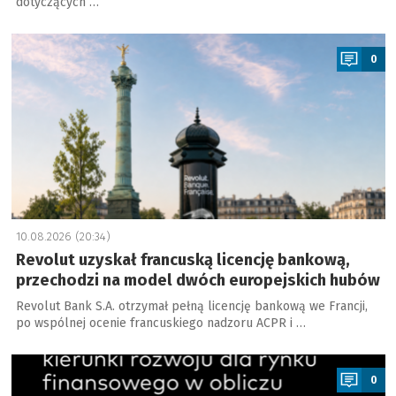
dotyczących …
a
0
10.08.2026 (20:34)
Revolut uzyskał francuską licencję bankową,
przechodzi na model dwóch europejskich hubów
Revolut Bank S.A. otrzymał pełną licencję bankową we Francji,
po wspólnej ocenie francuskiego nadzoru ACPR i …
a
0