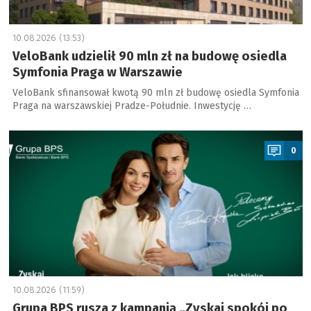
10.08.2026 (13:53)
VeloBank udzielił 90 mln zł na budowę osiedla
Symfonia Praga w Warszawie
VeloBank sfinansował kwotą 90 mln zł budowę osiedla Symfonia
Praga na warszawskiej Pradze-Południe. Inwestycję …
a
0
10.08.2026 (11:59)
Grupa BPS rusza z kampanią „Zyskaj spokój po