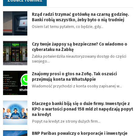
Rząd radzi trzymać gotówkę na czarną godzinę.
Banki robią wszystko, żeby było o nią trudniej
Osiem lat temu pytałem, co będzie, gdy…
Czy twoje żappsy są bezpieczne? Co wiadomo o
cyberataku na Żabkę
Żabka potwierdziła nieautoryzowany dostęp do części
swojego…
Znajomy prosi o głos na Zofię. Tak oszuści
przejmują konta na WhatsAppie
Wiadomość przychodzi z konta osoby zapisanej w…
Dlaczego banki biją się o duże firmy. Inwestycje z
KPO o wartości ponad 158 mld zł napędzają popyt
na kredyt
Popyt na kredyt ze strony dużych firm…
BNP Paribas powalczy o korporacje i inwestycje