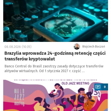
08.08.2026 (10:35)
Wojciech Boczoń
Brazylia wprowadza 24-godzinną retencję części
transferów kryptowalut
Banco Central do Brasil zaostrzy zasady dotyczące transferów
aktywów wirtualnych. Od 1 stycznia 2027 r. część …
a
0