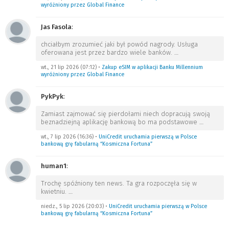
wyróżniony przez Global Finance
Jas Fasola
:
chciałbym zrozumieć jaki był powód nagrody. Usługa
oferowana jest przez bardzo wiele banków.
…
wt., 21 lip 2026 (07:12)
•
Zakup eSIM w aplikacji Banku Millennium
wyróżniony przez Global Finance
PykPyk
:
Zamiast zajmować się pierdołami niech dopracują swoją
beznadziejną aplikację bankową bo ma podstawowe
…
wt., 7 lip 2026 (16:36)
•
UniCredit uruchamia pierwszą w Polsce
bankową grę fabularną “Kosmiczna Fortuna”
human1
:
Trochę spóźniony ten news. Ta gra rozpoczęła się w
kwietniu.
…
niedz., 5 lip 2026 (20:03)
•
UniCredit uruchamia pierwszą w Polsce
bankową grę fabularną “Kosmiczna Fortuna”