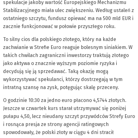
spekulacje jakoby wartość Europejskiego Mechanizmu
Stabilizacyjnego miała ulec zwiększeniu. Według ustaleń z
ostatniego szczytu, fundusz opiewać ma na 500 mld EUR i
zacznie funkcjonować w połowie przyszłego roku.
To silny cios dla polskiego złotego, który na każde
zachwianie w Strefie Euro reaguje bolesnym siniakiem. W
takich chwilach zagraniczni inwestorzy traktują złotego
jako aktywa o znacznie wyższym poziomie ryzyka i
decydują się ją sprzedawać. Taką okazję mogą
wykorzystywać spekulanci, którzy dostrzegają w tym
intratną szansę na zysk, potęgując skalę przeceny.
O godzinie 10:30 za jedno euro płacono 4,5744 złotych.
Jeszcze w czwartek kurs starał utrzymywać się poniżej
pułapu 4,50, lecz nieudany szczyt przywódców Strefy Euro
i rosnąca presja ze strony agencji ratingowych
spowodowały, że polski złoty w ciągu 4 dni stracił