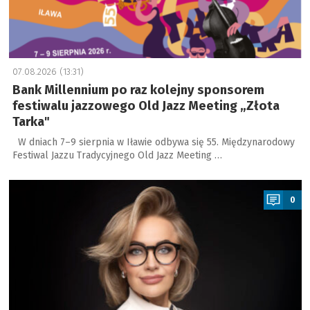
07.08.2026 (13:31)
Bank Millennium po raz kolejny sponsorem
festiwalu jazzowego Old Jazz Meeting „Złota
Tarka"
W dniach 7–9 sierpnia w Iławie odbywa się 55. Międzynarodowy
Festiwal Jazzu Tradycyjnego Old Jazz Meeting …
a
0