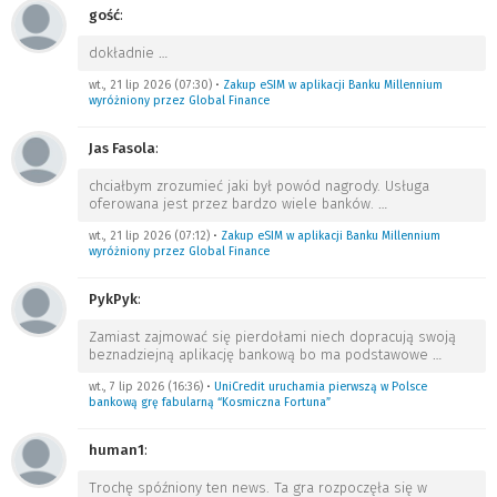
gość
:
dokładnie
…
wt., 21 lip 2026 (07:30)
•
Zakup eSIM w aplikacji Banku Millennium
wyróżniony przez Global Finance
Jas Fasola
:
chciałbym zrozumieć jaki był powód nagrody. Usługa
oferowana jest przez bardzo wiele banków.
…
wt., 21 lip 2026 (07:12)
•
Zakup eSIM w aplikacji Banku Millennium
wyróżniony przez Global Finance
PykPyk
:
Zamiast zajmować się pierdołami niech dopracują swoją
beznadziejną aplikację bankową bo ma podstawowe
…
wt., 7 lip 2026 (16:36)
•
UniCredit uruchamia pierwszą w Polsce
bankową grę fabularną “Kosmiczna Fortuna”
human1
:
Trochę spóźniony ten news. Ta gra rozpoczęła się w