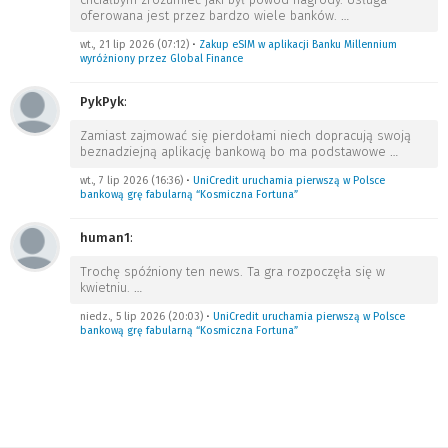
oferowana jest przez bardzo wiele banków.
…
wt., 21 lip 2026 (07:12)
•
Zakup eSIM w aplikacji Banku Millennium
wyróżniony przez Global Finance
PykPyk
:
Zamiast zajmować się pierdołami niech dopracują swoją
beznadziejną aplikację bankową bo ma podstawowe
…
wt., 7 lip 2026 (16:36)
•
UniCredit uruchamia pierwszą w Polsce
bankową grę fabularną “Kosmiczna Fortuna”
human1
:
Trochę spóźniony ten news. Ta gra rozpoczęła się w
kwietniu.
…
niedz., 5 lip 2026 (20:03)
•
UniCredit uruchamia pierwszą w Polsce
bankową grę fabularną “Kosmiczna Fortuna”