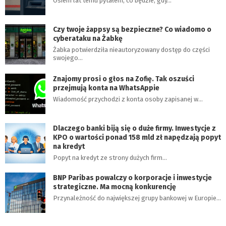
Osiem lat temu pytałem, co będzie, gdy…
Czy twoje żappsy są bezpieczne? Co wiadomo o
cyberataku na Żabkę
Żabka potwierdziła nieautoryzowany dostęp do części
swojego…
Znajomy prosi o głos na Zofię. Tak oszuści
przejmują konta na WhatsAppie
Wiadomość przychodzi z konta osoby zapisanej w…
Dlaczego banki biją się o duże firmy. Inwestycje z
KPO o wartości ponad 158 mld zł napędzają popyt
na kredyt
Popyt na kredyt ze strony dużych firm…
BNP Paribas powalczy o korporacje i inwestycje
strategiczne. Ma mocną konkurencję
Przynależność do największej grupy bankowej w Europie…