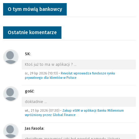
O tym mówią bankowcy
Ostatnie komentarze
SK
:
Ktoś już to ma w aplikacji ?
…
śr., 29 lip 2026 (10:13)
•
Revolut wprowadza fundusze rynku
prywatnego dla klientów w Polsce
gość
:
dokładnie
…
wt., 21 lip 2026 (07:30)
•
Zakup eSIM w aplikacji Banku Millennium
wyróżniony przez Global Finance
Jas Fasola
:
chciałbym zrozumieć jaki był powód nagrody. Usługa