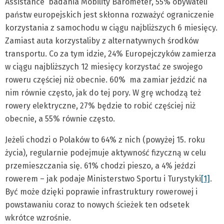
Assistance badania Mobility Barometer, 55% obywateli
państw europejskich jest skłonna rozważyć ograniczenie
korzystania z samochodu w ciągu najbliższych 6 miesięcy.
Zamiast auta korzystaliby z alternatywnych środków
transportu. Co za tym idzie, 24% Europejczyków zamierza
w ciągu najbliższych 12 miesięcy korzystać ze swojego
roweru częściej niż obecnie. 60% ma zamiar jeździć na
nim równie często, jak do tej pory. W grę wchodzą też
rowery elektryczne, 27% będzie to robić częściej niż
obecnie, a 55% równie często.
Jeżeli chodzi o Polaków to 64% z nich (powyżej 15. roku
życia), regularnie podejmuje aktywność fizyczną w celu
przemieszczania się. 61% chodzi pieszo, a 4% jeździ
rowerem – jak podaje Ministerstwo Sportu i Turystyki
[1]
.
Być może dzięki poprawie infrastruktury rowerowej i
powstawaniu coraz to nowych ścieżek ten odsetek
wkrótce wzrośnie.