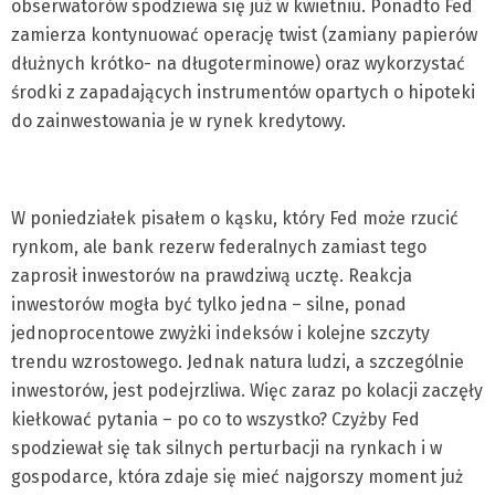
obserwatorów spodziewa się już w kwietniu. Ponadto Fed
zamierza kontynuować operację twist (zamiany papierów
dłużnych krótko- na długoterminowe) oraz wykorzystać
środki z zapadających instrumentów opartych o hipoteki
do zainwestowania je w rynek kredytowy.
W poniedziałek pisałem o kąsku, który Fed może rzucić
rynkom, ale bank rezerw federalnych zamiast tego
zaprosił inwestorów na prawdziwą ucztę. Reakcja
inwestorów mogła być tylko jedna – silne, ponad
jednoprocentowe zwyżki indeksów i kolejne szczyty
trendu wzrostowego. Jednak natura ludzi, a szczególnie
inwestorów, jest podejrzliwa. Więc zaraz po kolacji zaczęły
kiełkować pytania – po co to wszystko? Czyżby Fed
spodziewał się tak silnych perturbacji na rynkach i w
gospodarce, która zdaje się mieć najgorszy moment już