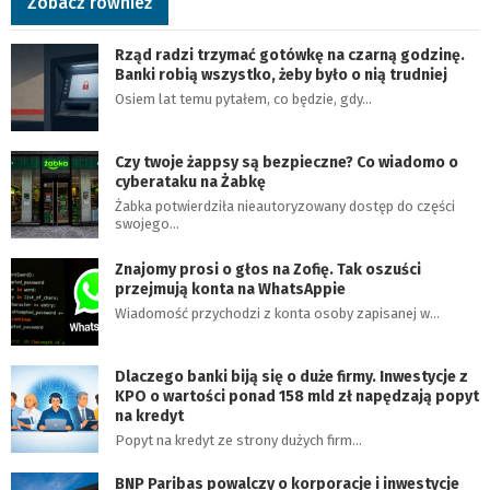
Zobacz również
Rząd radzi trzymać gotówkę na czarną godzinę.
Banki robią wszystko, żeby było o nią trudniej
Osiem lat temu pytałem, co będzie, gdy…
Czy twoje żappsy są bezpieczne? Co wiadomo o
cyberataku na Żabkę
Żabka potwierdziła nieautoryzowany dostęp do części
swojego…
Znajomy prosi o głos na Zofię. Tak oszuści
przejmują konta na WhatsAppie
Wiadomość przychodzi z konta osoby zapisanej w…
Dlaczego banki biją się o duże firmy. Inwestycje z
KPO o wartości ponad 158 mld zł napędzają popyt
na kredyt
Popyt na kredyt ze strony dużych firm…
BNP Paribas powalczy o korporacje i inwestycje