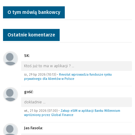
O tym mówią bankowcy
Ostatnie komentarze
SK
:
Ktoś już to ma w aplikacji ?
…
śr., 29 lip 2026 (10:13)
•
Revolut wprowadza fundusze rynku
prywatnego dla klientów w Polsce
gość
:
dokładnie
…
wt., 21 lip 2026 (07:30)
•
Zakup eSIM w aplikacji Banku Millennium
wyróżniony przez Global Finance
Jas Fasola
: