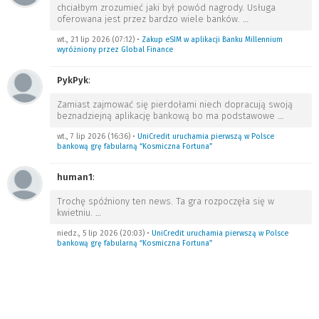
chciałbym zrozumieć jaki był powód nagrody. Usługa
oferowana jest przez bardzo wiele banków.
…
wt., 21 lip 2026 (07:12)
•
Zakup eSIM w aplikacji Banku Millennium
wyróżniony przez Global Finance
PykPyk
:
Zamiast zajmować się pierdołami niech dopracują swoją
beznadziejną aplikację bankową bo ma podstawowe
…
wt., 7 lip 2026 (16:36)
•
UniCredit uruchamia pierwszą w Polsce
bankową grę fabularną “Kosmiczna Fortuna”
human1
:
Trochę spóźniony ten news. Ta gra rozpoczęła się w
kwietniu.
…
niedz., 5 lip 2026 (20:03)
•
UniCredit uruchamia pierwszą w Polsce
bankową grę fabularną “Kosmiczna Fortuna”