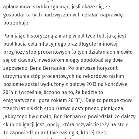
aplauz może szybko zgasnąć, jeśli okaże się, że
gospodarka tych nadzwyczajnych działań naprawdę
potrzebuje.
Pomijając historyczną zmianę w polityce Fed, jaką jest
publikacja celu inflacyjnego oraz długoterminowej
prognozy stóp procentowych (o tych działaniach mówiło
się od dawna), inwestorom mogły spodobać się dwie
zapowiedzi Bena Bernanke. Po pierwsze horyzont
utrzymania stóp procentowych na rekordowo niskim
poziomie został wydłużony z połowy 2013 na końcówkę
2014 r. (wcześniej liczono na to, że będzie to
enigmatyczne „poza rokiem 2013”). Daje to perspektywę
trzech lat niskich stóp i łatwo dostępnego pieniądza.
Jakby tego było mało, Ben Bernanke powiedział, że dalszy
skup obligacji jest „opcją, która oczywiście leży na stole”.
To zapowiedź quantitive easing 3, której część