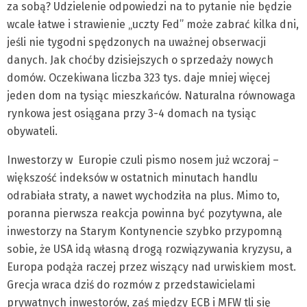
za sobą? Udzielenie odpowiedzi na to pytanie nie będzie
wcale łatwe i strawienie „uczty Fed” może zabrać kilka dni,
jeśli nie tygodni spędzonych na uważnej obserwacji
danych. Jak choćby dzisiejszych o sprzedaży nowych
domów. Oczekiwana liczba 323 tys. daje mniej więcej
jeden dom na tysiąc mieszkańców. Naturalna równowaga
rynkowa jest osiągana przy 3-4 domach na tysiąc
obywateli.
Inwestorzy w Europie czuli pismo nosem już wczoraj –
większość indeksów w ostatnich minutach handlu
odrabiała straty, a nawet wychodziła na plus. Mimo to,
poranna pierwsza reakcja powinna być pozytywna, ale
inwestorzy na Starym Kontynencie szybko przypomną
sobie, że USA idą własną drogą rozwiązywania kryzysu, a
Europa podąża raczej przez wiszący nad urwiskiem most.
Grecja wraca dziś do rozmów z przedstawicielami
prywatnych inwestorów, zaś między ECB i MFW tli się