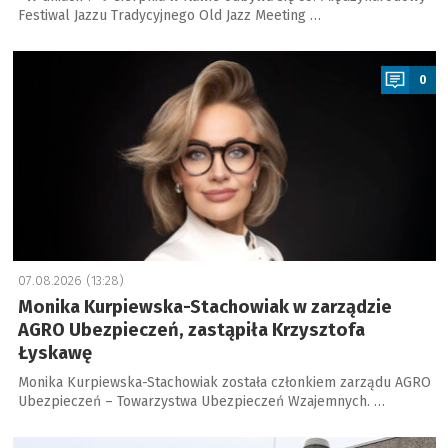
Festiwal Jazzu Tradycyjnego Old Jazz Meeting …
a
0
07.08.2026 (13:28)
Monika Kurpiewska-Stachowiak w zarządzie
AGRO Ubezpieczeń, zastąpiła Krzysztofa
Łyskawę
Monika Kurpiewska-Stachowiak została członkiem zarządu AGRO
Ubezpieczeń – Towarzystwa Ubezpieczeń Wzajemnych. …
a