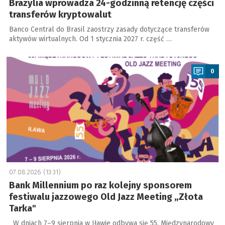
Brazylia wprowadza 24-godzinną retencję części
transferów kryptowalut
Banco Central do Brasil zaostrzy zasady dotyczące transferów
aktywów wirtualnych. Od 1 stycznia 2027 r. część …
a
0
07.08.2026 (13:31)
Bank Millennium po raz kolejny sponsorem
festiwalu jazzowego Old Jazz Meeting „Złota
Tarka"
W dniach 7–9 sierpnia w Iławie odbywa się 55. Międzynarodowy