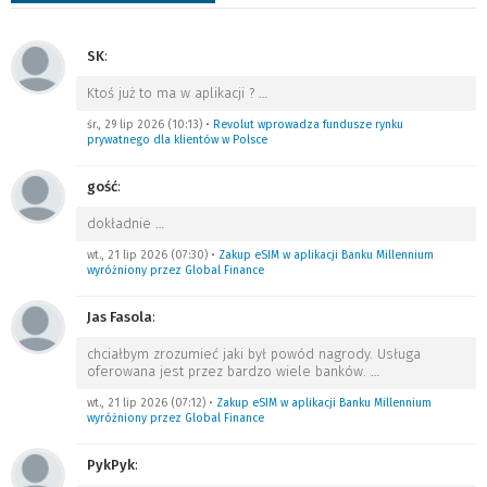
SK
:
Ktoś już to ma w aplikacji ?
…
śr., 29 lip 2026 (10:13)
•
Revolut wprowadza fundusze rynku
prywatnego dla klientów w Polsce
gość
:
dokładnie
…
wt., 21 lip 2026 (07:30)
•
Zakup eSIM w aplikacji Banku Millennium
wyróżniony przez Global Finance
Jas Fasola
:
chciałbym zrozumieć jaki był powód nagrody. Usługa
oferowana jest przez bardzo wiele banków.
…
wt., 21 lip 2026 (07:12)
•
Zakup eSIM w aplikacji Banku Millennium
wyróżniony przez Global Finance
PykPyk
: