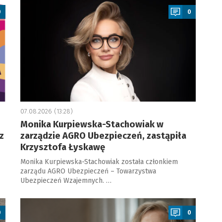
0
0
07.08.2026 (13:28)
Monika Kurpiewska-Stachowiak w
z
zarządzie AGRO Ubezpieczeń, zastąpiła
Krzysztofa Łyskawę
Monika Kurpiewska-Stachowiak została członkiem
zarządu AGRO Ubezpieczeń – Towarzystwa
Ubezpieczeń Wzajemnych. …
a
0
0