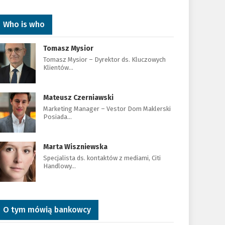
Who is who
Tomasz Mysior
Tomasz Mysior – Dyrektor ds. Kluczowych
Klientów…
Mateusz Czerniawski
Marketing Manager – Vestor Dom Maklerski
Posiada…
Marta Wiszniewska
Specjalista ds. kontaktów z mediami, Citi
Handlowy…
O tym mówią bankowcy