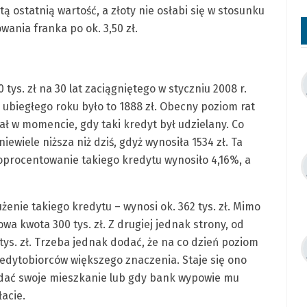
ć tą ostatnią wartość, a złoty nie osłabi się w stosunku
ania franka po ok. 3,50 zł.
ys. zł na 30 lat zaciągniętego w styczniu 2008 r.
u ubiegłego roku było to 1888 zł. Obecny poziom rat
wał w momencie, gdy taki kredyt był udzielany. Co
niewiele niższa niż dziś, gdyż wynosiła 1534 zł. Ta
oprocentowanie takiego kredytu wynosiło 4,16%, a
żenie takiego kredytu – wynosi ok. 362 tys. zł. Mimo
owa kwota 300 tys. zł. Z drugiej jednak strony, od
tys. zł. Trzeba jednak dodać, że na co dzień poziom
edytobiorców większego znaczenia. Staje się ono
edać swoje mieszkanie lub gdy bank wypowie mu
acie.