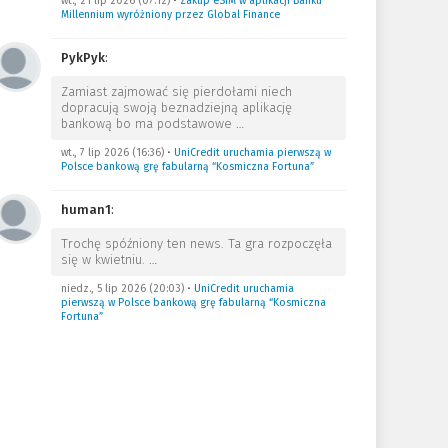
wt., 21 lip 2026 (07:12)
•
Zakup eSIM w aplikacji Banku
Millennium wyróżniony przez Global Finance
PykPyk
:
Zamiast zajmować się pierdołami niech
dopracują swoją beznadziejną aplikację
bankową bo ma podstawowe
…
wt., 7 lip 2026 (16:36)
•
UniCredit uruchamia pierwszą w
Polsce bankową grę fabularną “Kosmiczna Fortuna”
human1
:
Trochę spóźniony ten news. Ta gra rozpoczęła
się w kwietniu.
…
niedz., 5 lip 2026 (20:03)
•
UniCredit uruchamia
pierwszą w Polsce bankową grę fabularną “Kosmiczna
Fortuna”