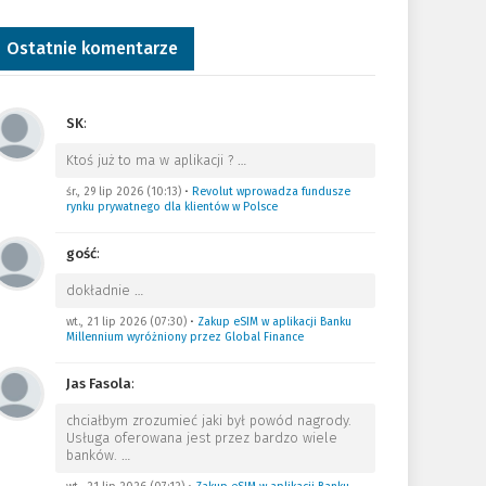
Ostatnie komentarze
SK
:
Ktoś już to ma w aplikacji ?
…
śr., 29 lip 2026 (10:13)
•
Revolut wprowadza fundusze
rynku prywatnego dla klientów w Polsce
gość
:
dokładnie
…
wt., 21 lip 2026 (07:30)
•
Zakup eSIM w aplikacji Banku
Millennium wyróżniony przez Global Finance
Jas Fasola
:
chciałbym zrozumieć jaki był powód nagrody.
Usługa oferowana jest przez bardzo wiele
banków.
…