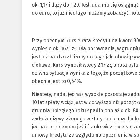
ok. 1,17 i dąży do 1,20. Jeśli uda mu się osiągną
do euro, to już niedługo możemy zobaczyć notow
Przy obecnym kursie rata kredytu na kwotę 300 t
wyniesie ok. 1621 zł. Dla porównania, w grudni
jest już bardzo zbliżony do tego jaki obowiązy
ciekawe, kurs wynosił wtedy 2,17 zł, a rata była 
dziwna sytuacja wynika z tego, że początkowe 
obecnie jest to 0,64%.
Niestety, nadal jednak wysokie pozostaje zadłu
10 lat spłaty wciąż jest więc wyższe niż początk
grudnia ubiegłego roku spadło ono aż o ok. 80 
zadłużenia wyrażonego w złotych nie ma dla kr
jednak problemem jeśli frankowicz chce sprz
umowę kredytu ze względu na opóźnienia w spł