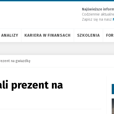
Najświeższe inform
Codziennie aktualn
Zapisz się na nasz
ANALIZY
KARIERA W FINANSACH
SZKOLENIA
FO
rezent na gwiazdkę
li prezent na