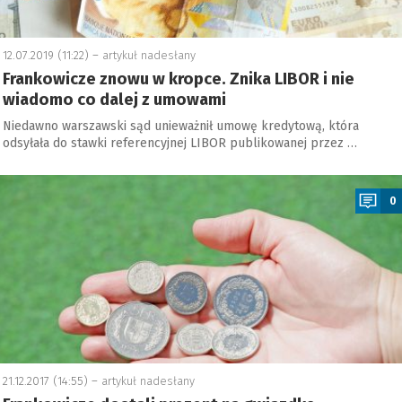
12.07.2019 (11:22) –
artykuł nadesłany
Frankowicze znowu w kropce. Znika LIBOR i nie
wiadomo co dalej z umowami
Niedawno warszawski sąd unieważnił umowę kredytową, która
odsyłała do stawki referencyjnej LIBOR publikowanej przez …
a
0
21.12.2017 (14:55) –
artykuł nadesłany