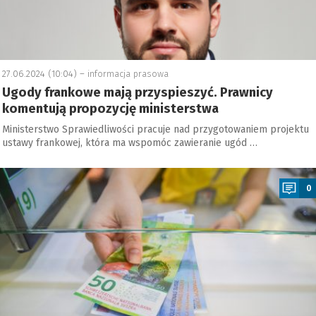
27.06.2024 (10:04) –
informacja prasowa
Ugody frankowe mają przyspieszyć. Prawnicy
komentują propozycję ministerstwa
Ministerstwo Sprawiedliwości pracuje nad przygotowaniem projektu
ustawy frankowej, która ma wspomóc zawieranie ugód …
a
0