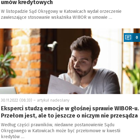
umów kredytowych
W listopadzie Sąd Okręgowy w Katowicach wydał orzeczenie
zawieszające stosowanie wskaźnika WIBOR w umowie …
a
0
30.11.2022 (08:33) –
artykuł nadesłany
Eksperci studzą emocje w głośnej sprawie WIBOR-u.
Przełom jest, ale to jeszcze o niczym nie przesądza
Według części prawników, niedawne postanowienie Sądu
Okręgowego w Katowicach może być przełomowe w kwestii
kredytów …