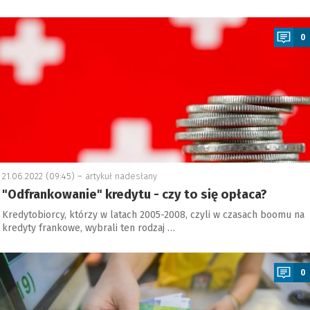
a
0
21.06.2022 (09:45) –
artykuł nadesłany
"Odfrankowanie" kredytu - czy to się opłaca?
Kredytobiorcy, którzy w latach 2005-2008, czyli w czasach boomu na
kredyty frankowe, wybrali ten rodzaj …
a
0