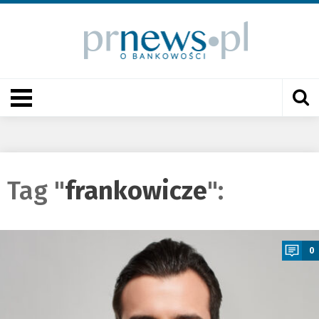
Tag "
frankowicze
":
a
0