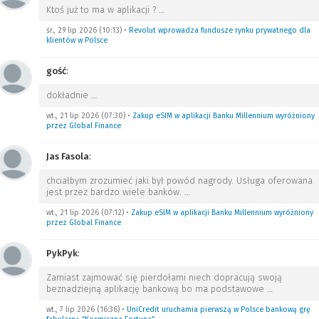
Ktoś już to ma w aplikacji ?
…
śr., 29 lip 2026 (10:13)
•
Revolut wprowadza fundusze rynku prywatnego dla
klientów w Polsce
gość
:
dokładnie
…
wt., 21 lip 2026 (07:30)
•
Zakup eSIM w aplikacji Banku Millennium wyróżniony
przez Global Finance
Jas Fasola
:
chciałbym zrozumieć jaki był powód nagrody. Usługa oferowana
jest przez bardzo wiele banków.
…
wt., 21 lip 2026 (07:12)
•
Zakup eSIM w aplikacji Banku Millennium wyróżniony
przez Global Finance
PykPyk
:
Zamiast zajmować się pierdołami niech dopracują swoją
beznadziejną aplikację bankową bo ma podstawowe
…
wt., 7 lip 2026 (16:36)
•
UniCredit uruchamia pierwszą w Polsce bankową grę