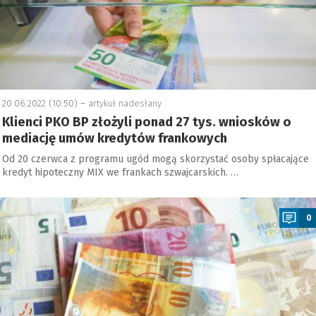
20.06.2022 (10:50) –
artykuł nadesłany
Klienci PKO BP złożyli ponad 27 tys. wniosków o
mediację umów kredytów frankowych
Od 20 czerwca z programu ugód mogą skorzystać osoby spłacające
kredyt hipoteczny MIX we frankach szwajcarskich. …
a
0