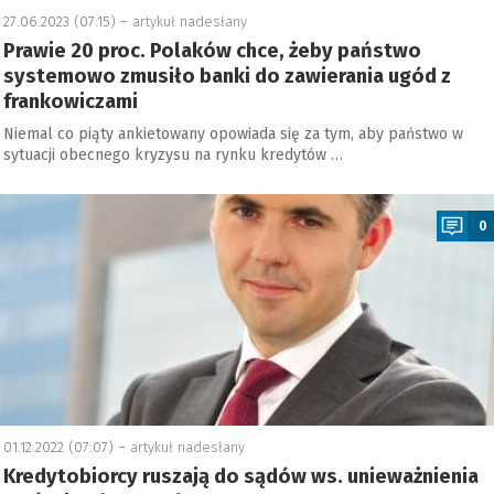
27.06.2023 (07:15) –
artykuł nadesłany
Prawie 20 proc. Polaków chce, żeby państwo
systemowo zmusiło banki do zawierania ugód z
frankowiczami
Niemal co piąty ankietowany opowiada się za tym, aby państwo w
sytuacji obecnego kryzysu na rynku kredytów …
a
0
01.12.2022 (07:07) –
artykuł nadesłany
Kredytobiorcy ruszają do sądów ws. unieważnienia