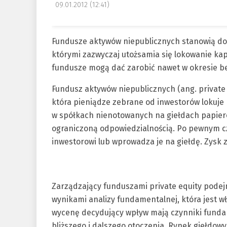
09.01.2012 (12:41)
Fundusze aktywów niepublicznych stanowią dob
którymi zazwyczaj utożsamia się lokowanie kap
fundusze mogą dać zarobić nawet w okresie be
Fundusz aktywów niepublicznych (ang. private e
która pieniądze zebrane od inwestorów lokuje 
w spółkach nienotowanych na giełdach papieró
ograniczoną odpowiedzialnością. Po pewnym c
inwestorowi lub wprowadza je na giełdę. Zysk 
Zarządzający funduszami private equity podejm
wynikami analizy fundamentalnej, która jest w
wycenę decydujący wpływ mają czynniki fundam
bliższego i dalszego otoczenia. Rynek giełdow