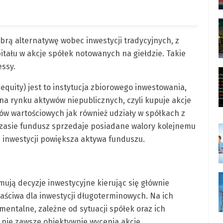
rą alternatywę wobec inwestycji tradycyjnych, z
itału w akcje spółek notowanych na giełdzie. Takie
ssy.
quity) jest to instytucja zbiorowego inwestowania,
na rynku aktywów niepublicznych, czyli kupuje akcje
w wartościowych jak również udziały w spółkach z
zasie fundusz sprzedaje posiadane walory kolejnemu
z inwestycji powiększa aktywa funduszu.
ują decyzje inwestycyjne kierując się głównie
łaściwa dla inwestycji długoterminowych. Na ich
entalne, zależne od sytuacji spółek oraz ich
y nie zawsze obiektywnie wycenia akcje,