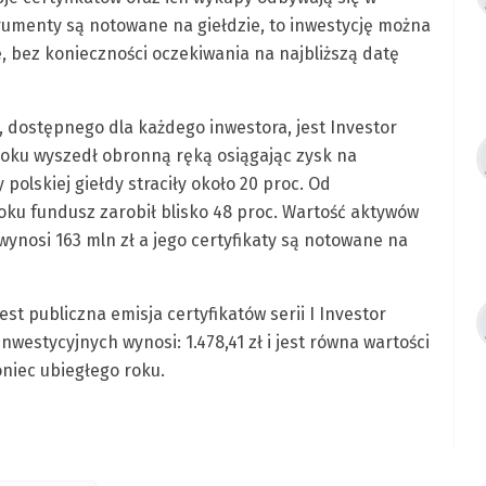
trumenty są notowane na giełdzie, to inwestycję można
bez konieczności oczekiwania na najbliższą datę
dostępnego dla każdego inwestora, jest Investor
 roku wyszedł obronną ręką osiągając zysk na
polskiej giełdy straciły około 20 proc. Od
 roku fundusz zarobił blisko 48 proc. Wartość aktywów
wynosi 163 mln zł a jego certyfikaty są notowane na
st publiczna emisja certyfikatów serii I Investor
nwestycyjnych wynosi: 1.478,41 zł i jest równa wartości
oniec ubiegłego roku.