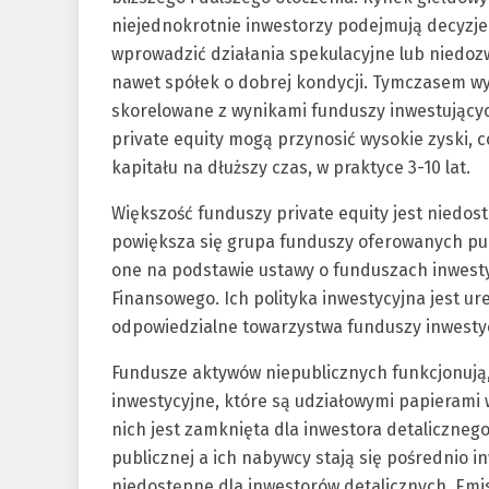
niejednokrotnie inwestorzy podejmują decyzj
wprowadzić działania spekulacyjne lub niedoz
nawet spółek o dobrej kondycji. Tymczasem wyn
skorelowane z wynikami funduszy inwestującyc
private equity mogą przynosić wysokie zyski, c
kapitału na dłuższy czas, w praktyce 3-10 lat.
Większość funduszy private equity jest niedo
powiększa się grupa funduszy oferowanych pub
one na podstawie ustawy o funduszach inwest
Finansowego. Ich polityka inwestycyjna jest ure
odpowiedzialne towarzystwa funduszy inwesty
Fundusze aktywów niepublicznych funkcjonują, 
inwestycyjne, które są udziałowymi papierami 
nich jest zamknięta dla inwestora detalicznego
publicznej a ich nabywcy stają się pośrednio i
niedostępne dla inwestorów detalicznych. Emis