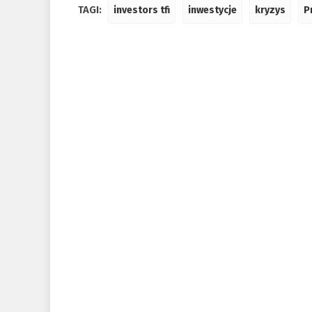
TAGI:
investors tfi
inwestycje
kryzys
P