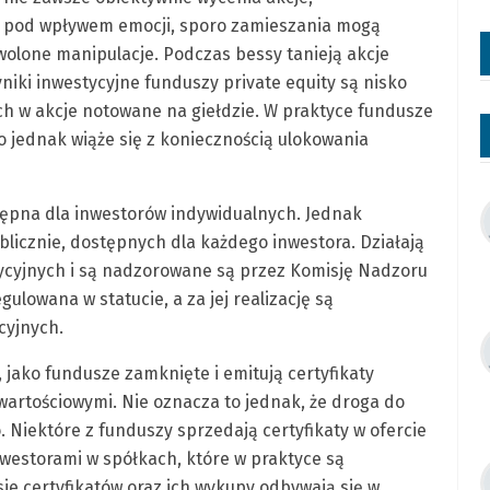
e pod wpływem emocji, sporo zamieszania mogą
wolone manipulacje. Podczas bessy tanieją akcje
iki inwestycyjne funduszy private equity są nisko
h w akcje notowane na giełdzie. W praktyce fundusze
o jednak wiąże się z koniecznością ulokowania
stępna dla inwestorów indywidualnych. Jednak
licznie, dostępnych dla każdego inwestora. Działają
ycyjnych i są nadzorowane są przez Komisję Nadzoru
gulowana w statucie, a za jej realizację są
cyjnych.
jako fundusze zamknięte i emitują certyfikaty
wartościowymi. Nie oznacza to jednak, że droga do
. Niektóre z funduszy sprzedają certyfikaty w ofercie
nwestorami w spółkach, które w praktyce są
je certyfikatów oraz ich wykupy odbywają się w