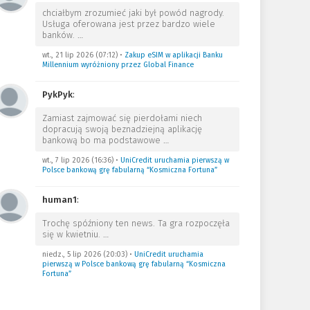
chciałbym zrozumieć jaki był powód nagrody.
Usługa oferowana jest przez bardzo wiele
banków.
…
wt., 21 lip 2026 (07:12)
•
Zakup eSIM w aplikacji Banku
Millennium wyróżniony przez Global Finance
PykPyk
:
Zamiast zajmować się pierdołami niech
dopracują swoją beznadziejną aplikację
bankową bo ma podstawowe
…
wt., 7 lip 2026 (16:36)
•
UniCredit uruchamia pierwszą w
Polsce bankową grę fabularną “Kosmiczna Fortuna”
human1
:
Trochę spóźniony ten news. Ta gra rozpoczęła
się w kwietniu.
…
niedz., 5 lip 2026 (20:03)
•
UniCredit uruchamia
pierwszą w Polsce bankową grę fabularną “Kosmiczna
Fortuna”