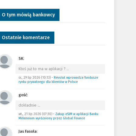
O tym mówią bankowcy
Ostatnie komentarze
SK
:
Ktoś już to ma w aplikacji ?
…
śr., 29 lip 2026 (10:13)
•
Revolut wprowadza fundusze
rynku prywatnego dla klientów w Polsce
gość
:
dokładnie
…
wt., 21 lip 2026 (07:30)
•
Zakup eSIM w aplikacji Banku
Millennium wyróżniony przez Global Finance
Jas Fasola
: