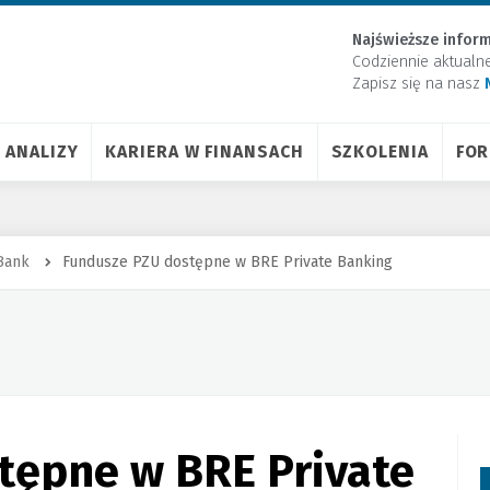
Najświeższe inform
Codziennie aktualn
Zapisz się na nasz
ANALIZY
KARIERA W FINANSACH
SZKOLENIA
FO
Bank
Fundusze PZU dostępne w BRE Private Banking
tępne w BRE Private