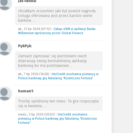
Jas Fasola
:
chciałbym zrozumieć jaki był powód nagrody.
Usługa oferowana jest przez bardzo wiele
banków.
…
wt., 21 lip 2026 (07:12)
•
Zakup eSIM w aplikacji Banku
Millennium wyróżniony przez Global Finance
PykPyk
:
Zamiast zajmować się pierdołami niech
dopracują swoją beznadziejną aplikację
bankową bo ma podstawowe
…
wt., 7 lip 2026 (16:36)
•
UniCredit uruchamia pierwszą w
Polsce bankową grę fabularną “Kosmiczna Fortuna”
human1
:
Trochę spóźniony ten news. Ta gra rozpoczęła
się w kwietniu.
…
niedz., 5 lip 2026 (20:03)
•
UniCredit uruchamia
pierwszą w Polsce bankową grę fabularną “Kosmiczna
Fortuna”