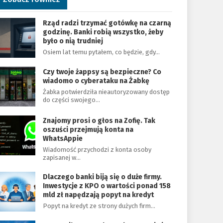
Rząd radzi trzymać gotówkę na czarną
godzinę. Banki robią wszystko, żeby
było o nią trudniej
Osiem lat temu pytałem, co będzie, gdy…
Czy twoje żappsy są bezpieczne? Co
wiadomo o cyberataku na Żabkę
Żabka potwierdziła nieautoryzowany dostęp
do części swojego…
Znajomy prosi o głos na Zofię. Tak
oszuści przejmują konta na
WhatsAppie
Wiadomość przychodzi z konta osoby
zapisanej w…
Dlaczego banki biją się o duże firmy.
Inwestycje z KPO o wartości ponad 158
mld zł napędzają popyt na kredyt
Popyt na kredyt ze strony dużych firm…