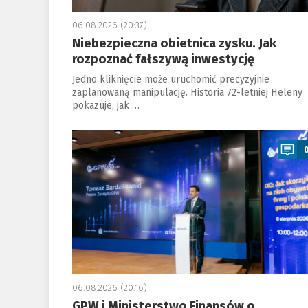
06.08.2026 (20:37)
Niebezpieczna obietnica zysku. Jak
rozpoznać fałszywą inwestycję
Jedno kliknięcie może uruchomić precyzyjnie
zaplanowaną manipulację. Historia 72-letniej Heleny
pokazuje, jak …
a
06.08.2026 (20:16)
GPW i Ministerstwo Finansów o