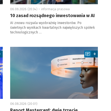
06.08.2026 (20:34) –
informacja prasowa
10 zasad rozsądnego inwestowania w AI
AI znowu rozpala wyobraźnię inwestorów. Po
świetnych wynikach kwartalnych największych spółek
technologicznych …
a
0
0
06.08.2026 (20:01)
Raport Mastercard: dwie trzecie