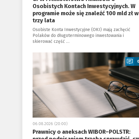
Osobistych Kontach Inwestycyjnych. W
programie może się znaleźć 100 mld zł w
trzy lata
Osobiste Konta Inwestycyjne (OKI) mają zachęcić
Polaków do długoterminowego inwestowania i
skierować część …
a
06.08.2026 (20:00)
Prawnicy o aneksach WIBOR–POLSTR: