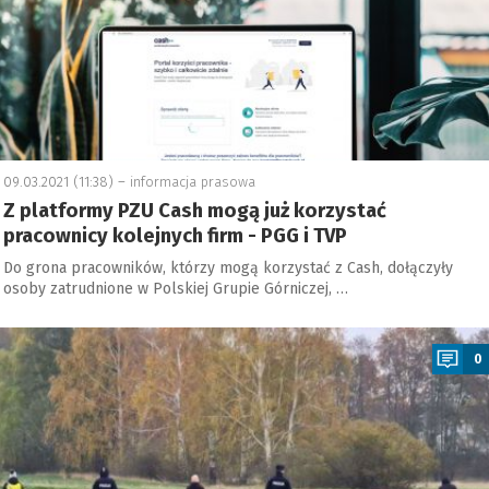
09.03.2021 (11:38) –
informacja prasowa
Z platformy PZU Cash mogą już korzystać
pracownicy kolejnych firm - PGG i TVP
Do grona pracowników, którzy mogą korzystać z Cash, dołączyły
osoby zatrudnione w Polskiej Grupie Górniczej, …
a
0