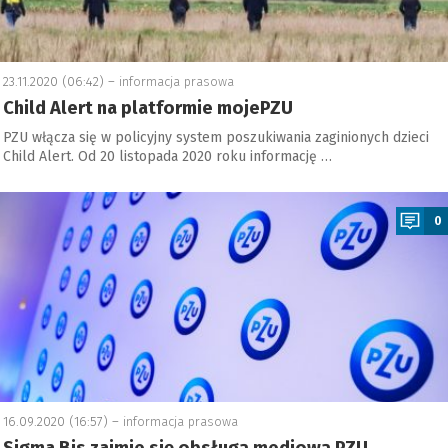
23.11.2020 (06:42) –
informacja prasowa
Child Alert na platformie mojePZU
PZU włącza się w policyjny system poszukiwania zaginionych dzieci
Child Alert. Od 20 listopada 2020 roku informację …
a
0
16.09.2020 (16:57) –
informacja prasowa