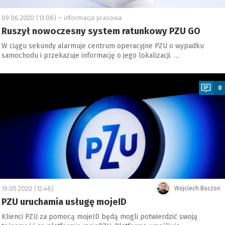
09.06.2020 (13:06) –
informacja prasowa
Ruszył nowoczesny system ratunkowy PZU GO
W ciągu sekundy alarmuje centrum operacyjne PZU o wypadku
samochodu i przekazuje informację o jego lokalizacji. …
a
0
19.05.2020 (12:46)
Wojciech Boczoń
PZU uruchamia usługę mojeID
Klienci PZU za pomocą mojeID będą mogli potwierdzić swoją