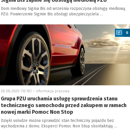
Sigma Bis zajmie się obsługą mediową PZU
Dom mediowy Sigma Bis od września rozpoczyna obsługę mediową
PZU. Powierzenie Sigmie Bis obsługi ubezpieczyciela …
a
0
28.08.2020 (10:18) –
informacja prasowa
Grupa PZU uruchamia usługę sprawdzenia stanu
technicznego samochodu przed zakupem w ramach
nowej marki Pomoc Non Stop
Dzięki usłudze można sprawdzić stan techniczny pojazdu bez
wychodzenia z domu. Eksperci Pomoc Non Stop skontaktują …