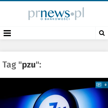
Tag "
pzu
":
a
0