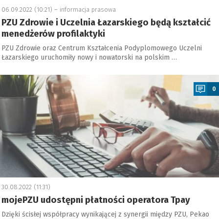
06.09.2022 (10:21) –
informacja prasowa
PZU Zdrowie i Uczelnia Łazarskiego będą kształcić
menedżerów profilaktyki
PZU Zdrowie oraz Centrum Kształcenia Podyplomowego Uczelni
Łazarskiego uruchomiły nowy i nowatorski na polskim …
a
0
30.08.2022 (11:31)
mojePZU udostępni płatności operatora Tpay
Dzięki ścisłej współpracy wynikającej z synergii między PZU, Pekao