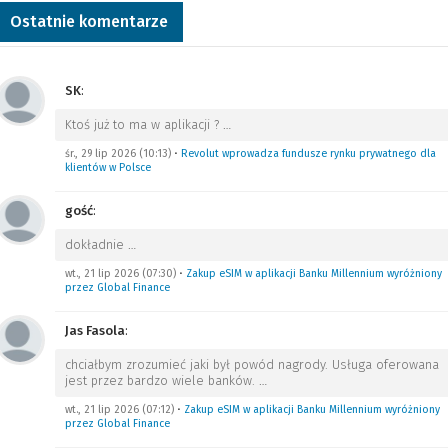
Ostatnie komentarze
SK
:
Ktoś już to ma w aplikacji ?
…
śr., 29 lip 2026 (10:13)
•
Revolut wprowadza fundusze rynku prywatnego dla
klientów w Polsce
gość
:
dokładnie
…
wt., 21 lip 2026 (07:30)
•
Zakup eSIM w aplikacji Banku Millennium wyróżniony
przez Global Finance
Jas Fasola
:
chciałbym zrozumieć jaki był powód nagrody. Usługa oferowana
jest przez bardzo wiele banków.
…
wt., 21 lip 2026 (07:12)
•
Zakup eSIM w aplikacji Banku Millennium wyróżniony
przez Global Finance