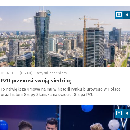
a
0
01.07.2020 (06:40) –
artykuł nadesłany
PZU przenosi swoją siedzibę
To największa umowa najmu w historii rynku biurowego w Polsce
oraz historii Grupy Skanska na świecie. Grupa PZU …
a
0