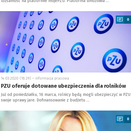
tożsamość na platformie mojePZU. Platforma umożliwia …
a
0
14.03.2020 (18:29) –
informacja prasowa
PZU oferuje dotowane ubezpieczenia dla rolników
Już od poniedziałku, 16 marca, rolnicy będą mogli ubezpieczyć w PZU
swoje uprawy jare. Dofinansowanie z budżetu …
a
0