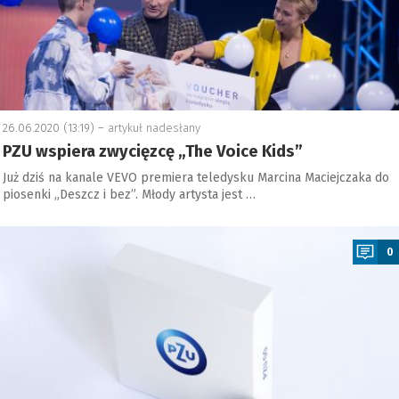
26.06.2020 (13:19) –
artykuł nadesłany
PZU wspiera zwycięzcę „The Voice Kids”
Już dziś na kanale VEVO premiera teledysku Marcina Maciejczaka do
piosenki „Deszcz i bez”. Młody artysta jest …
a
0