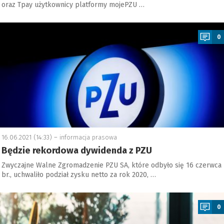
oraz Tpay użytkownicy platformy mojePZU …
a
0
16.06.2021 (14:33) –
informacja prasowa
Będzie rekordowa dywidenda z PZU
Zwyczajne Walne Zgromadzenie PZU SA, które odbyło się 16 czerwca
br., uchwaliło podział zysku netto za rok 2020, …
a
0