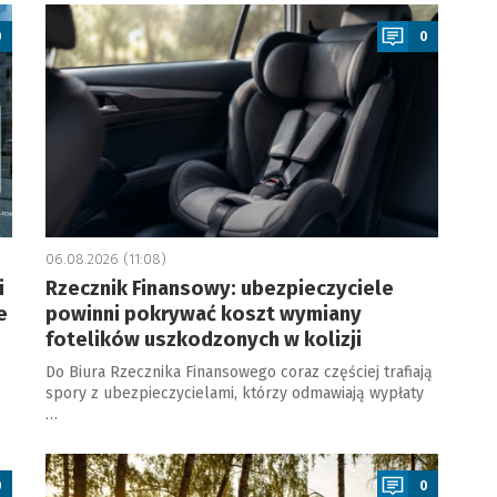
a
0
0
06.08.2026 (11:08)
i
Rzecznik Finansowy: ubezpieczyciele
e
powinni pokrywać koszt wymiany
fotelików uszkodzonych w kolizji
Do Biura Rzecznika Finansowego coraz częściej trafiają
spory z ubezpieczycielami, którzy odmawiają wypłaty
…
a
0
0