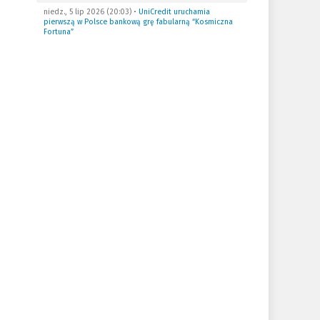
niedz., 5 lip 2026 (20:03)
•
UniCredit uruchamia
pierwszą w Polsce bankową grę fabularną “Kosmiczna
Fortuna”