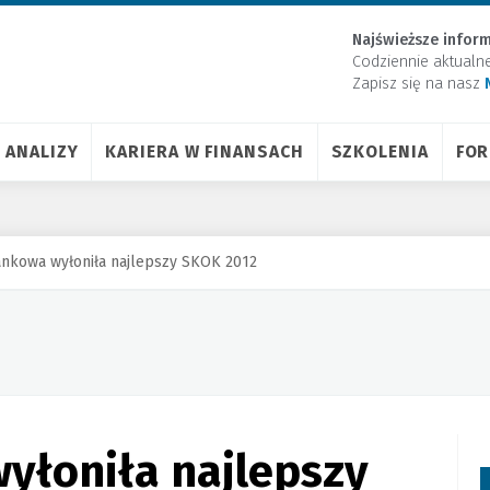
Najświeższe inform
Codziennie aktualn
Zapisz się na nasz
ANALIZY
KARIERA W FINANSACH
SZKOLENIA
FO
ankowa wyłoniła najlepszy SKOK 2012
yłoniła najlepszy