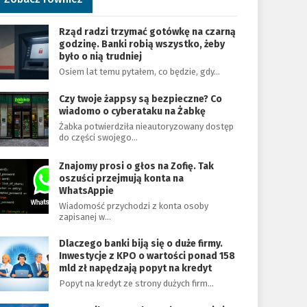
Rząd radzi trzymać gotówkę na czarną
godzinę. Banki robią wszystko, żeby
było o nią trudniej
Osiem lat temu pytałem, co będzie, gdy…
Czy twoje żappsy są bezpieczne? Co
wiadomo o cyberataku na Żabkę
Żabka potwierdziła nieautoryzowany dostęp
do części swojego…
Znajomy prosi o głos na Zofię. Tak
oszuści przejmują konta na
WhatsAppie
Wiadomość przychodzi z konta osoby
zapisanej w…
Dlaczego banki biją się o duże firmy.
Inwestycje z KPO o wartości ponad 158
mld zł napędzają popyt na kredyt
Popyt na kredyt ze strony dużych firm…