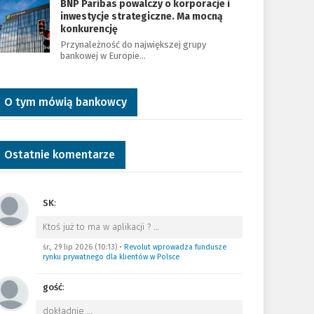
BNP Paribas powalczy o korporacje i
inwestycje strategiczne. Ma mocną
konkurencję
Przynależność do największej grupy
bankowej w Europie…
O tym mówią bankowcy
Ostatnie komentarze
SK
:
Ktoś już to ma w aplikacji ?
…
śr., 29 lip 2026 (10:13)
•
Revolut wprowadza fundusze
rynku prywatnego dla klientów w Polsce
gość
:
dokładnie
…