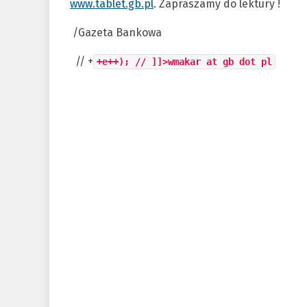
www.tablet.gb.pl
. Zapraszamy do lektury !
/Gazeta Bankowa
//
+
+e++); // ]]>wmakar at gb dot pl