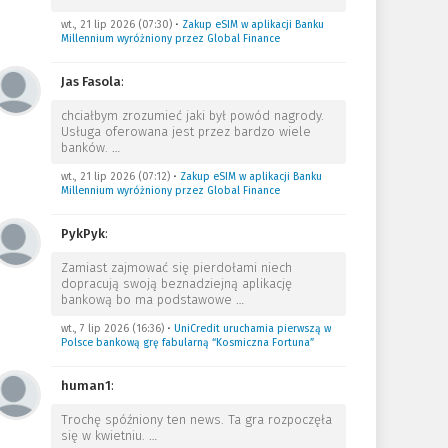
wt., 21 lip 2026 (07:30)
•
Zakup eSIM w aplikacji Banku
Millennium wyróżniony przez Global Finance
Jas Fasola
:
chciałbym zrozumieć jaki był powód nagrody.
Usługa oferowana jest przez bardzo wiele
banków.
…
wt., 21 lip 2026 (07:12)
•
Zakup eSIM w aplikacji Banku
Millennium wyróżniony przez Global Finance
PykPyk
:
Zamiast zajmować się pierdołami niech
dopracują swoją beznadziejną aplikację
bankową bo ma podstawowe
…
wt., 7 lip 2026 (16:36)
•
UniCredit uruchamia pierwszą w
Polsce bankową grę fabularną “Kosmiczna Fortuna”
human1
:
Trochę spóźniony ten news. Ta gra rozpoczęła
się w kwietniu.
…