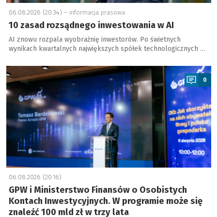
06.08.2026 (20:34) –
informacja prasowa
10 zasad rozsądnego inwestowania w AI
AI znowu rozpala wyobraźnię inwestorów. Po świetnych
wynikach kwartalnych największych spółek technologicznych …
a
0
06.08.2026 (20:16)
GPW i Ministerstwo Finansów o Osobistych
Kontach Inwestycyjnych. W programie może się
znaleźć 100 mld zł w trzy lata