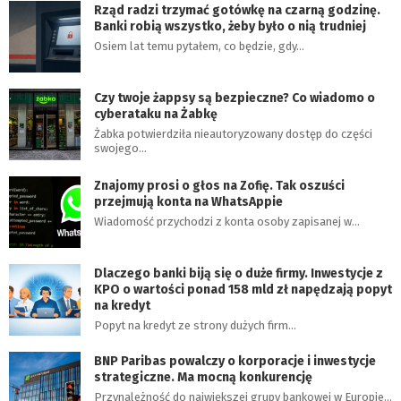
Rząd radzi trzymać gotówkę na czarną godzinę.
Banki robią wszystko, żeby było o nią trudniej
Osiem lat temu pytałem, co będzie, gdy…
Czy twoje żappsy są bezpieczne? Co wiadomo o
cyberataku na Żabkę
Żabka potwierdziła nieautoryzowany dostęp do części
swojego…
Znajomy prosi o głos na Zofię. Tak oszuści
przejmują konta na WhatsAppie
Wiadomość przychodzi z konta osoby zapisanej w…
Dlaczego banki biją się o duże firmy. Inwestycje z
KPO o wartości ponad 158 mld zł napędzają popyt
na kredyt
Popyt na kredyt ze strony dużych firm…
BNP Paribas powalczy o korporacje i inwestycje
strategiczne. Ma mocną konkurencję
Przynależność do największej grupy bankowej w Europie…