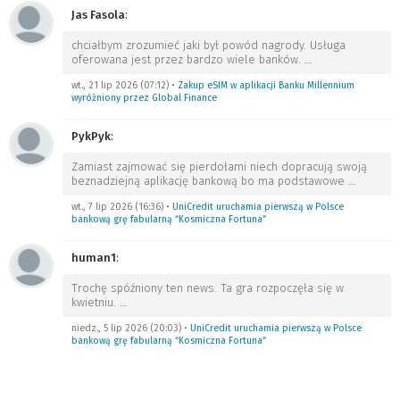
Jas Fasola
:
chciałbym zrozumieć jaki był powód nagrody. Usługa
oferowana jest przez bardzo wiele banków.
…
wt., 21 lip 2026 (07:12)
•
Zakup eSIM w aplikacji Banku Millennium
wyróżniony przez Global Finance
PykPyk
:
Zamiast zajmować się pierdołami niech dopracują swoją
beznadziejną aplikację bankową bo ma podstawowe
…
wt., 7 lip 2026 (16:36)
•
UniCredit uruchamia pierwszą w Polsce
bankową grę fabularną “Kosmiczna Fortuna”
human1
:
Trochę spóźniony ten news. Ta gra rozpoczęła się w
kwietniu.
…
niedz., 5 lip 2026 (20:03)
•
UniCredit uruchamia pierwszą w Polsce
bankową grę fabularną “Kosmiczna Fortuna”