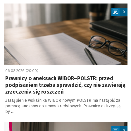
a
0
06.08.2026 (20:00)
Prawnicy o aneksach WIBOR–POLSTR: przed
podpisaniem trzeba sprawdzić, czy nie zawierają
zrzeczenia się roszczeń
Zastąpienie wskaźnika WIBOR nowym POLSTR ma nastąpić za
pomocą aneksów do umów kredytowych. Prawnicy ostrzegają,
by …
a
0