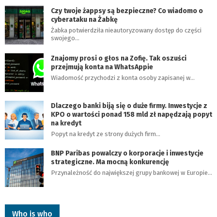
Czy twoje żappsy są bezpieczne? Co wiadomo o
cyberataku na Żabkę
Żabka potwierdziła nieautoryzowany dostęp do części
swojego…
Znajomy prosi o głos na Zofię. Tak oszuści
przejmują konta na WhatsAppie
Wiadomość przychodzi z konta osoby zapisanej w…
Dlaczego banki biją się o duże firmy. Inwestycje z
KPO o wartości ponad 158 mld zł napędzają popyt
na kredyt
Popyt na kredyt ze strony dużych firm…
BNP Paribas powalczy o korporacje i inwestycje
strategiczne. Ma mocną konkurencję
Przynależność do największej grupy bankowej w Europie…
Who is who