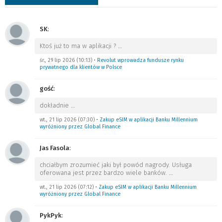
SK
:
Ktoś już to ma w aplikacji ?
…
śr., 29 lip 2026 (10:13)
•
Revolut wprowadza fundusze rynku
prywatnego dla klientów w Polsce
gość
:
dokładnie
…
wt., 21 lip 2026 (07:30)
•
Zakup eSIM w aplikacji Banku Millennium
wyróżniony przez Global Finance
Jas Fasola
:
chciałbym zrozumieć jaki był powód nagrody. Usługa
oferowana jest przez bardzo wiele banków.
…
wt., 21 lip 2026 (07:12)
•
Zakup eSIM w aplikacji Banku Millennium
wyróżniony przez Global Finance
PykPyk
: