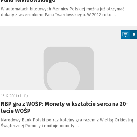
Pana Twardowskiego
W automatach biletowych Mennicy Polskiej można już otrzymać
dukaty z wizerunkiem Pana Twardowskiego. W 2012 roku …
a
0
15.12.2011 (11:11)
NBP gra z WOŚP: Monety w kształcie serca na 20-
lecie WOŚP
Narodowy Bank Polski po raz kolejny gra razem z Wielką Orkiestrą
Świątecznej Pomocy i emituje monety …
a