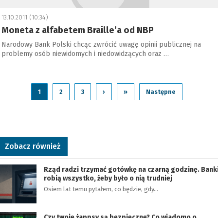
13.10.2011 (10:34)
Moneta z alfabetem Braille’a od NBP
Narodowy Bank Polski chcąc zwrócić uwagę opinii publicznej na
problemy osób niewidomych i niedowidzących oraz …
1
2
3
›
»
Następne
Zobacz również
Rząd radzi trzymać gotówkę na czarną godzinę. Bank
robią wszystko, żeby było o nią trudniej
Osiem lat temu pytałem, co będzie, gdy…
Czy twoje żappsy są bezpieczne? Co wiadomo o