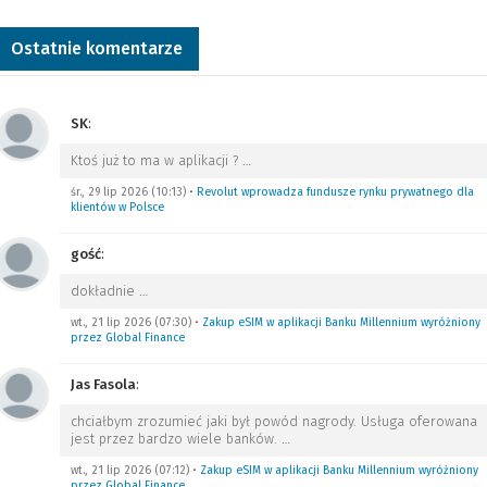
Ostatnie komentarze
SK
:
Ktoś już to ma w aplikacji ?
…
śr., 29 lip 2026 (10:13)
•
Revolut wprowadza fundusze rynku prywatnego dla
klientów w Polsce
gość
:
dokładnie
…
wt., 21 lip 2026 (07:30)
•
Zakup eSIM w aplikacji Banku Millennium wyróżniony
przez Global Finance
Jas Fasola
:
chciałbym zrozumieć jaki był powód nagrody. Usługa oferowana
jest przez bardzo wiele banków.
…
wt., 21 lip 2026 (07:12)
•
Zakup eSIM w aplikacji Banku Millennium wyróżniony
przez Global Finance