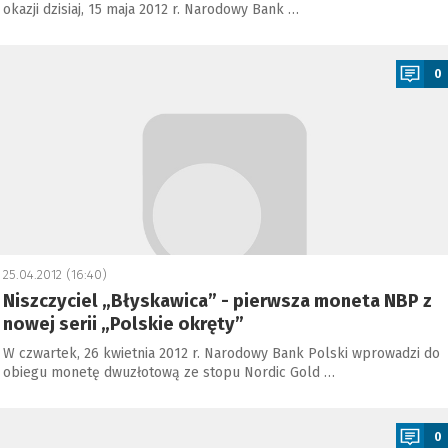
okazji dzisiaj, 15 maja 2012 r. Narodowy Bank …
a
0
25.04.2012 (16:40)
Niszczyciel „Błyskawica” - pierwsza moneta NBP z
nowej serii „Polskie okręty”
W czwartek, 26 kwietnia 2012 r. Narodowy Bank Polski wprowadzi do
obiegu monetę dwuzłotową ze stopu Nordic Gold …
a
0