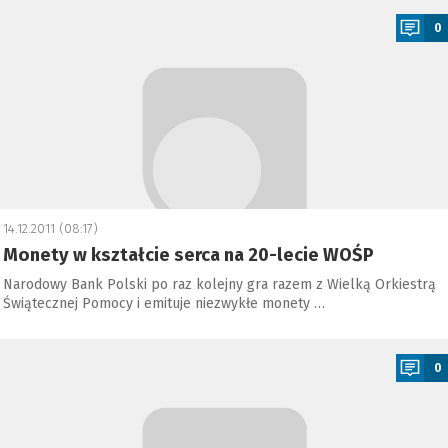
0
14.12.2011 (08:17)
Monety w kształcie serca na 20-lecie WOŚP
Narodowy Bank Polski po raz kolejny gra razem z Wielką Orkiestrą
Świątecznej Pomocy i emituje niezwykłe monety …
a
0