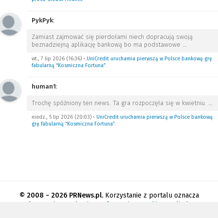
PykPyk
:
Zamiast zajmować się pierdołami niech dopracują swoją
beznadziejną aplikację bankową bo ma podstawowe
…
wt., 7 lip 2026 (16:36)
•
UniCredit uruchamia pierwszą w Polsce bankową grę
fabularną “Kosmiczna Fortuna”
human1
:
Trochę spóźniony ten news. Ta gra rozpoczęła się w kwietniu.
…
niedz., 5 lip 2026 (20:03)
•
UniCredit uruchamia pierwszą w Polsce bankową
grę fabularną “Kosmiczna Fortuna”
© 2008 − 2026 PRNews.pl.
Korzystanie z portalu oznacza
akceptację
regulaminu
.
Informacja o cookies
.
Polityka
prywatności