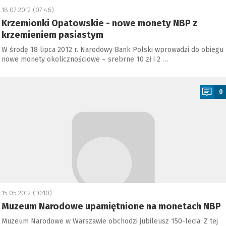
18.07.2012 (07:46)
Krzemionki Opatowskie - nowe monety NBP z
krzemieniem pasiastym
W środę 18 lipca 2012 r. Narodowy Bank Polski wprowadzi do obiegu
nowe monety okolicznościowe – srebrne 10 zł i 2 …
a
0
15.05.2012 (10:10)
Muzeum Narodowe upamiętnione na monetach NBP
Muzeum Narodowe w Warszawie obchodzi jubileusz 150-lecia. Z tej