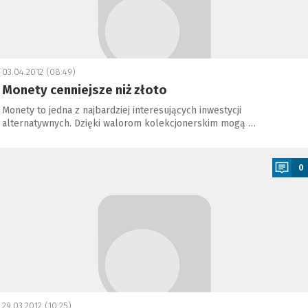
03.04.2012 (08:49)
Monety cenniejsze niż złoto
Monety to jedna z najbardziej interesujących inwestycji
alternatywnych. Dzięki walorom kolekcjonerskim mogą …
a
0
29.03.2012 (10:25)