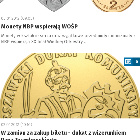
05.01.2012 (09:05)
Monety NBP wspierają WOŚP
Monety w kształcie serca oraz wyjątkowe przedmioty i numizmaty z
NBP wspierają XX finał Wielkiej Orkiestry …
a
0
02.01.2012 (10:16)
W zamian za zakup biletu - dukat z wizerunkiem