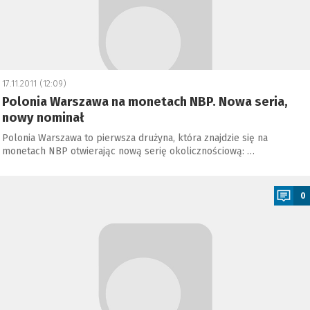
17.11.2011 (12:09)
Polonia Warszawa na monetach NBP. Nowa seria,
nowy nominał
Polonia Warszawa to pierwsza drużyna, która znajdzie się na
monetach NBP otwierając nową serię okolicznościową: …
a
0