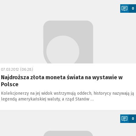
0
07.03.2012 (06:28)
Najdroższa złota moneta świata na wystawie w
Polsce
Kolekcjonerzy na jej widok wstrzymują oddech, historycy nazywają ją
legendą amerykańskiej waluty, a rząd Stanów …
a
0