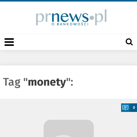
Tag "
monety
":
a
0