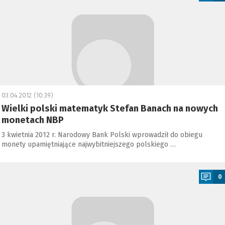
03.04.2012 (10:39)
Wielki polski matematyk Stefan Banach na nowych
monetach NBP
3 kwietnia 2012 r. Narodowy Bank Polski wprowadził do obiegu
monety upamiętniające najwybitniejszego polskiego …
a
0