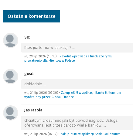
Ostatnie komentarze
SK
:
Ktoś już to ma w aplikacji ?
…
śr., 29 lip 2026 (10:13)
•
Revolut wprowadza fundusze rynku
prywatnego dla klientów w Polsce
gość
:
dokładnie
…
wt., 21 lip 2026 (07:30)
•
Zakup eSIM w aplikacji Banku Millennium
wyróżniony przez Global Finance
Jas Fasola
:
chciałbym zrozumieć jaki był powód nagrody. Usługa
oferowana jest przez bardzo wiele banków.
…
wt., 21 lip 2026 (07:12)
•
Zakup eSIM w aplikacji Banku Millennium