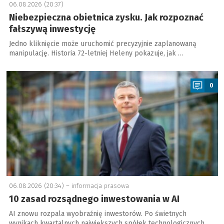
06.08.2026 (20:37)
Niebezpieczna obietnica zysku. Jak rozpoznać
fałszywą inwestycję
Jedno kliknięcie może uruchomić precyzyjnie zaplanowaną
manipulację. Historia 72-letniej Heleny pokazuje, jak …
a
0
06.08.2026 (20:34) –
informacja prasowa
10 zasad rozsądnego inwestowania w AI
AI znowu rozpala wyobraźnię inwestorów. Po świetnych
wynikach kwartalnych największych spółek technologicznych …