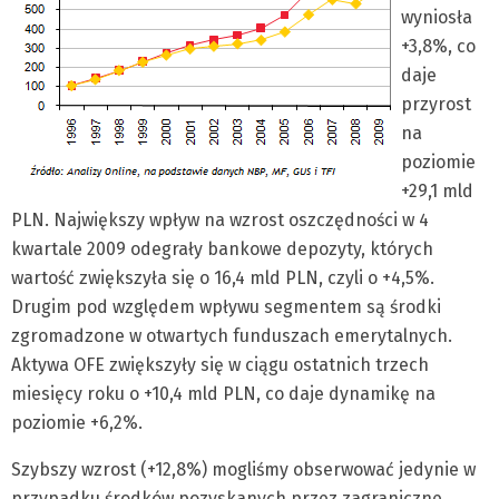
wyniosła
+3,8%, co
daje
przyrost
na
poziomie
+29,1 mld
PLN. Największy wpływ na wzrost oszczędności w 4
kwartale 2009 odegrały bankowe depozyty, których
wartość zwiększyła się o 16,4 mld PLN, czyli o +4,5%.
Drugim pod względem wpływu segmentem są środki
zgromadzone w otwartych funduszach emerytalnych.
Aktywa OFE zwiększyły się w ciągu ostatnich trzech
miesięcy roku o +10,4 mld PLN, co daje dynamikę na
poziomie +6,2%.
Szybszy wzrost (+12,8%) mogliśmy obserwować jedynie w
przypadku środków pozyskanych przez zagraniczne