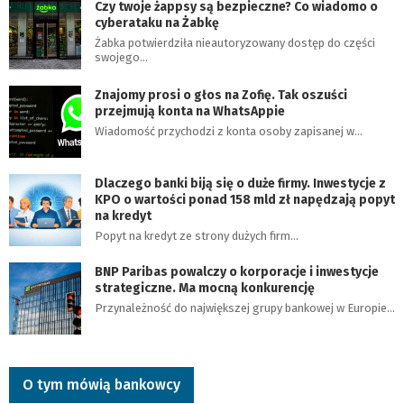
Czy twoje żappsy są bezpieczne? Co wiadomo o
cyberataku na Żabkę
Żabka potwierdziła nieautoryzowany dostęp do części
swojego…
Znajomy prosi o głos na Zofię. Tak oszuści
przejmują konta na WhatsAppie
Wiadomość przychodzi z konta osoby zapisanej w…
Dlaczego banki biją się o duże firmy. Inwestycje z
KPO o wartości ponad 158 mld zł napędzają popyt
na kredyt
Popyt na kredyt ze strony dużych firm…
BNP Paribas powalczy o korporacje i inwestycje
strategiczne. Ma mocną konkurencję
Przynależność do największej grupy bankowej w Europie…
O tym mówią bankowcy