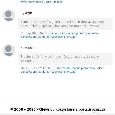
wyróżniony przez Global Finance
PykPyk
:
Zamiast zajmować się pierdołami niech dopracują swoją
beznadziejną aplikację bankową bo ma podstawowe
…
wt., 7 lip 2026 (16:36)
•
UniCredit uruchamia pierwszą w Polsce
bankową grę fabularną “Kosmiczna Fortuna”
human1
:
Trochę spóźniony ten news. Ta gra rozpoczęła się w
kwietniu.
…
niedz., 5 lip 2026 (20:03)
•
UniCredit uruchamia pierwszą w Polsce
bankową grę fabularną “Kosmiczna Fortuna”
© 2008 − 2026 PRNews.pl.
Korzystanie z portalu oznacza
akceptację
regulaminu
.
Informacja o cookies
.
Polityka