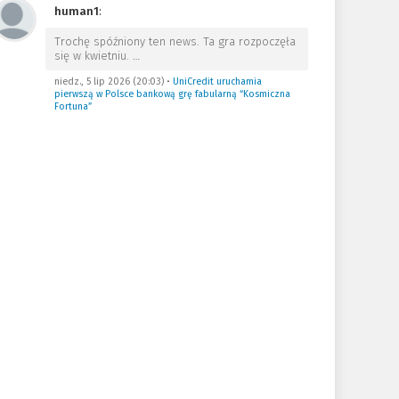
human1
:
Trochę spóźniony ten news. Ta gra rozpoczęła
się w kwietniu.
…
niedz., 5 lip 2026 (20:03)
•
UniCredit uruchamia
pierwszą w Polsce bankową grę fabularną “Kosmiczna
Fortuna”