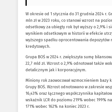
W okresie od 1 stycznia do 31 grudnia 2024 r. 
mln zł w 2023 roku, co stanowi wzrost na poz
odsetkowy za ubiegły rok był wyższy o 2,9% i s
wynikiem odsetkowym w historii w efekcie utr
wyższego spadku oprocentowania depozytów n
kredytowych.
Grupa BOŚ w 2024 r. zwiększyła sumę bilansow
22,7 mld zł. Wzrost o 2,9% odnotował także w
detalicznym jak i korporacyjnym.
Miniony rok zaowocował wzmocnieniem bazy k
Grupy BOŚ. Wzrost odnotowano w zakresie współ
16,43% oraz łącznego współczynnika kapitałowe
wskaźnik LCR do poziomu 219% wobec 199% na k
171% wobec 162% na koniec 2023 r.