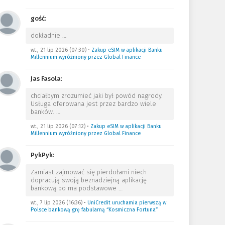
gość
:
dokładnie
…
wt., 21 lip 2026 (07:30)
•
Zakup eSIM w aplikacji Banku
Millennium wyróżniony przez Global Finance
Jas Fasola
:
chciałbym zrozumieć jaki był powód nagrody.
Usługa oferowana jest przez bardzo wiele
banków.
…
wt., 21 lip 2026 (07:12)
•
Zakup eSIM w aplikacji Banku
Millennium wyróżniony przez Global Finance
PykPyk
:
Zamiast zajmować się pierdołami niech
dopracują swoją beznadziejną aplikację
bankową bo ma podstawowe
…
wt., 7 lip 2026 (16:36)
•
UniCredit uruchamia pierwszą w
Polsce bankową grę fabularną “Kosmiczna Fortuna”