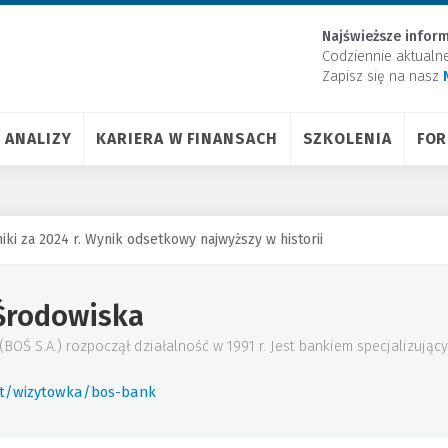
Najświeższe inform
Codziennie aktualn
Zapisz się na nasz
ANALIZY
KARIERA W FINANSACH
SZKOLENIA
FO
ki za 2024 r. Wynik odsetkowy najwyższy w historii
Środowiska
BOŚ S.A.) rozpoczął działalność w 1991 r. Jest bankiem specjalizując
rt/wizytowka/bos-bank