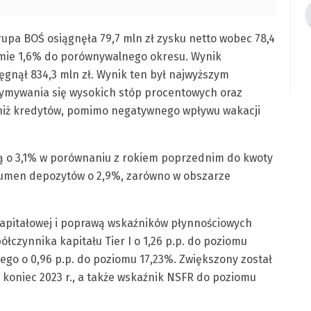
Grupa BOŚ osiągnęła 79,7 mln zł zysku netto wobec 78,4
iomie 1,6% do porównywalnego okresu. Wynik
ięgnął 834,3 mln zł. Wynik ten był najwyższym
zymywania się wysokich stóp procentowych oraz
iż kredytów, pomimo negatywnego wpływu wakacji
ą o 3,1% w porównaniu z rokiem poprzednim do kwoty
olumen depozytów o 2,9%, zarówno w obszarze
apitałowej i poprawą wskaźników płynnościowych
czynnika kapitału Tier I o 1,26 p.p. do poziomu
go o 0,96 p.p. do poziomu 17,23%. Zwiększony został
oniec 2023 r., a także wskaźnik NSFR do poziomu