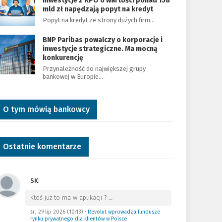
Inwestycje z KPO o wartości ponad 158
mld zł napędzają popyt na kredyt
Popyt na kredyt ze strony dużych firm…
BNP Paribas powalczy o korporacje i
inwestycje strategiczne. Ma mocną
konkurencję
Przynależność do największej grupy
bankowej w Europie…
O tym mówią bankowcy
Ostatnie komentarze
SK
:
Ktoś już to ma w aplikacji ?
…
śr., 29 lip 2026 (10:13)
•
Revolut wprowadza fundusze
rynku prywatnego dla klientów w Polsce