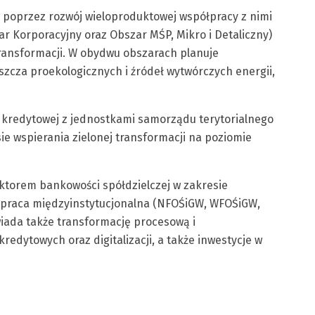
w poprzez rozwój wieloproduktowej współpracy z nimi
 Korporacyjny oraz Obszar MŚP, Mikro i Detaliczny)
ransformacji. W obydwu obszarach planuje
zcza proekologicznych i źródeł wytwórczych energii,
z kredytowej z jednostkami samorządu terytorialnego
ie wspierania zielonej transformacji na poziomie
ektorem bankowości spółdzielczej w zakresie
ółpraca międzyinstytucjonalna (NFOŚiGW, WFOŚiGW,
iada także transformację procesową i
redytowych oraz digitalizacji, a także inwestycje w