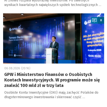
AI znowu rozpala wyobraźnię inwestorów. Po świetnych
wynikach kwartalnych największych spółek technologicznych …
a
0
06.08.2026 (20:16)
GPW i Ministerstwo Finansów o Osobistych
Kontach Inwestycyjnych. W programie może się
znaleźć 100 mld zł w trzy lata
Osobiste Konta Inwestycyjne (OKI) mają zachęcić Polaków do
długoterminowego inwestowania i skierować część …