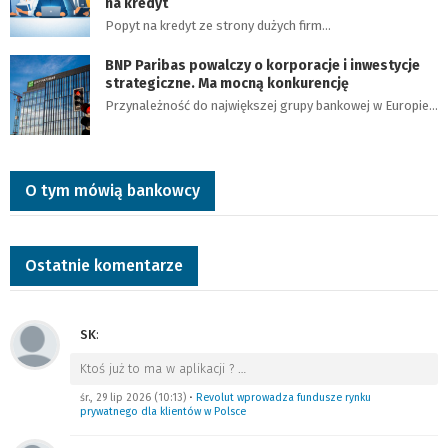
na kredyt
Popyt na kredyt ze strony dużych firm…
BNP Paribas powalczy o korporacje i inwestycje
strategiczne. Ma mocną konkurencję
Przynależność do największej grupy bankowej w Europie…
O tym mówią bankowcy
Ostatnie komentarze
SK
:
Ktoś już to ma w aplikacji ?
…
śr., 29 lip 2026 (10:13)
•
Revolut wprowadza fundusze rynku
prywatnego dla klientów w Polsce