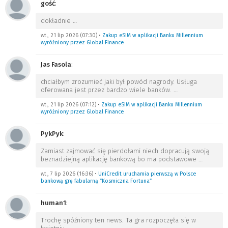
gość
:
dokładnie
…
wt., 21 lip 2026 (07:30)
•
Zakup eSIM w aplikacji Banku Millennium
wyróżniony przez Global Finance
Jas Fasola
:
chciałbym zrozumieć jaki był powód nagrody. Usługa
oferowana jest przez bardzo wiele banków.
…
wt., 21 lip 2026 (07:12)
•
Zakup eSIM w aplikacji Banku Millennium
wyróżniony przez Global Finance
PykPyk
:
Zamiast zajmować się pierdołami niech dopracują swoją
beznadziejną aplikację bankową bo ma podstawowe
…
wt., 7 lip 2026 (16:36)
•
UniCredit uruchamia pierwszą w Polsce
bankową grę fabularną “Kosmiczna Fortuna”
human1
:
Trochę spóźniony ten news. Ta gra rozpoczęła się w