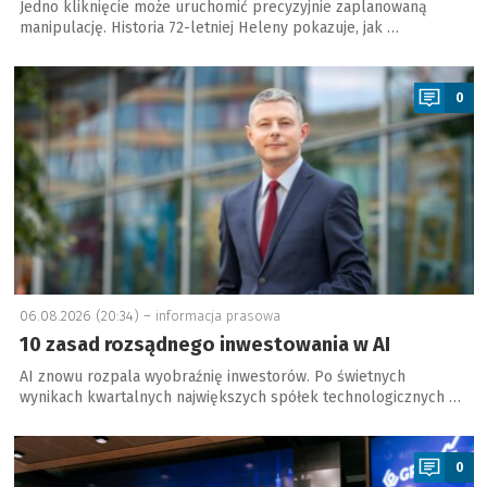
Jedno kliknięcie może uruchomić precyzyjnie zaplanowaną
manipulację. Historia 72-letniej Heleny pokazuje, jak …
a
0
06.08.2026 (20:34) –
informacja prasowa
10 zasad rozsądnego inwestowania w AI
AI znowu rozpala wyobraźnię inwestorów. Po świetnych
wynikach kwartalnych największych spółek technologicznych …
a
0