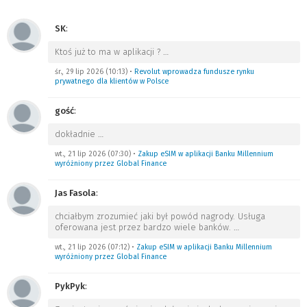
SK
:
Ktoś już to ma w aplikacji ?
…
śr., 29 lip 2026 (10:13)
•
Revolut wprowadza fundusze rynku
prywatnego dla klientów w Polsce
gość
:
dokładnie
…
wt., 21 lip 2026 (07:30)
•
Zakup eSIM w aplikacji Banku Millennium
wyróżniony przez Global Finance
Jas Fasola
:
chciałbym zrozumieć jaki był powód nagrody. Usługa
oferowana jest przez bardzo wiele banków.
…
wt., 21 lip 2026 (07:12)
•
Zakup eSIM w aplikacji Banku Millennium
wyróżniony przez Global Finance
PykPyk
: