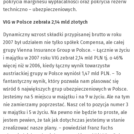
pokrycia marginesu wypłacalności oraz pokrycia rezerw
techniczno – ubezpieczeniowych.
VIG w Polsce zebrała 2,14 mld złotych
Dynamiczny wzrost składki przypisanej brutto w roku
2007 był udziałem nie tylko spółek Compensa, ale całej
grupy Vienna Insurance Group w Polsce. – Łącznie w życiu
i majątku w 2007 roku VIG zebrał 2,14 mld PLN tj. o 46%
więcej niż w 2006, kiedy łączny wynik towarzystw
austriackiej grupy w Polsce wyniósł 1,47 mld PLN. – To
fantastyczny wynik, który pozwala nam plasować się
wśród 6 największych grup ubezpieczeniowych w Polsce.
Jesteśmy na 5 miejscu w majątku i na 9 w życiu. Ale na tym
nie zamierzamy poprzestać. Nasz cel to pozycja numer 3
w majątku i 5 w życiu. Na pewno nie będzie to proste, ale
jestem pewien, że tak jak dotychczas jesteśmy w stanie
zrealizować nasze plany. – powiedział Franz Fuchs