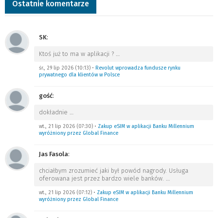
Ostatnie komentarze
SK
:
Ktoś już to ma w aplikacji ?
…
śr., 29 lip 2026 (10:13)
•
Revolut wprowadza fundusze rynku
prywatnego dla klientów w Polsce
gość
:
dokładnie
…
wt., 21 lip 2026 (07:30)
•
Zakup eSIM w aplikacji Banku Millennium
wyróżniony przez Global Finance
Jas Fasola
:
chciałbym zrozumieć jaki był powód nagrody. Usługa
oferowana jest przez bardzo wiele banków.
…
wt., 21 lip 2026 (07:12)
•
Zakup eSIM w aplikacji Banku Millennium
wyróżniony przez Global Finance