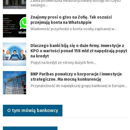
Żabka potwierdziła nieautoryzowany dostęp do części
swojego…
Znajomy prosi o głos na Zofię. Tak oszuści
przejmują konta na WhatsAppie
Wiadomość przychodzi z konta osoby zapisanej w…
Dlaczego banki biją się o duże firmy. Inwestycje z
KPO o wartości ponad 158 mld zł napędzają popyt
na kredyt
Popyt na kredyt ze strony dużych firm…
BNP Paribas powalczy o korporacje i inwestycje
strategiczne. Ma mocną konkurencję
Przynależność do największej grupy bankowej w Europie…
O tym mówią bankowcy