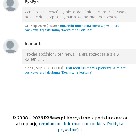
PykPyk
:
Zamiast zajmować się pierdołami niech dopracują swoją
beznadziejną aplikację bankową bo ma podstawowe
…
wt., 7 lip 2026 (16:36)
•
UniCredit uruchamia pierwszą w Polsce
bankową grę fabularną “Kosmiczna Fortuna”
human1
:
Trochę spóźniony ten news. Ta gra rozpoczęła się w
kwietniu.
…
niedz., 5 lip 2026 (20:03)
•
UniCredit uruchamia pierwszą w Polsce
bankową grę fabularną “Kosmiczna Fortuna”
© 2008 − 2026 PRNews.pl.
Korzystanie z portalu oznacza
akceptację
regulaminu
.
Informacja o cookies
.
Polityka
prywatności