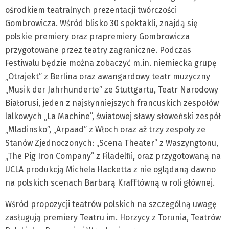
ośrodkiem teatralnych prezentacji twórczości
Gombrowicza. Wśród blisko 30 spektakli, znajdą się
polskie premiery oraz prapremiery Gombrowicza
przygotowane przez teatry zagraniczne. Podczas
Festiwalu będzie można zobaczyć m.in. niemiecka grupę
„Otrajekt” z Berlina oraz awangardowy teatr muzyczny
„Musik der Jahrhunderte” ze Stuttgartu, Teatr Narodowy
Białorusi, jeden z najsłynniejszych francuskich zespołów
lalkowych „La Machine”, światowej sławy słoweński zespół
„Mladinsko”, „Arpaad” z Włoch oraz aż trzy zespoły ze
Stanów Zjednoczonych: „Scena Theater” z Waszyngtonu,
„The Pig Iron Company” z Filadelfii, oraz przygotowaną na
UCLA produkcją Michela Hacketta z nie oglądaną dawno
na polskich scenach Barbarą Krafftówną w roli głównej.
Wśród propozycji teatrów polskich na szczególną uwagę
zasługują premiery Teatru im. Horzycy z Torunia, Teatrów