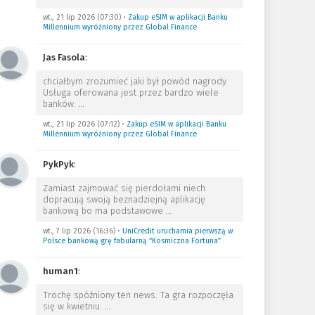
wt., 21 lip 2026 (07:30)
•
Zakup eSIM w aplikacji Banku
Millennium wyróżniony przez Global Finance
Jas Fasola
:
chciałbym zrozumieć jaki był powód nagrody.
Usługa oferowana jest przez bardzo wiele
banków.
…
wt., 21 lip 2026 (07:12)
•
Zakup eSIM w aplikacji Banku
Millennium wyróżniony przez Global Finance
PykPyk
:
Zamiast zajmować się pierdołami niech
dopracują swoją beznadziejną aplikację
bankową bo ma podstawowe
…
wt., 7 lip 2026 (16:36)
•
UniCredit uruchamia pierwszą w
Polsce bankową grę fabularną “Kosmiczna Fortuna”
human1
:
Trochę spóźniony ten news. Ta gra rozpoczęła
się w kwietniu.
…