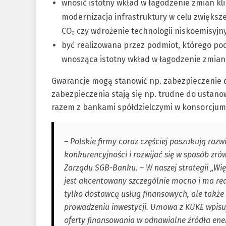
wnosić istotny wkład w łagodzenie zmian kli
modernizacja infrastruktury w celu zwiększe
CO₂ czy wdrożenie technologii niskoemisyjny
być realizowana przez podmiot, którego pod
wnosząca istotny wkład w łagodzenie zmian 
Gwarancje mogą stanowić np. zabezpieczenie 
zabezpieczenia stają się np. trudne do ustanow
razem z bankami spółdzielczymi w konsorcjum
– Polskie firmy coraz częściej poszukują r
konkurencyjności i rozwijać się w sposób zr
Zarządu SGB-Banku. – W naszej strategii „Wię
jest akcentowany szczególnie mocno i ma rea
tylko dostawcą usług finansowych, ale ta
prowadzeniu inwestycji. Umowa z KUKE wpisuj
oferty finansowania w odnawialne źródła ener