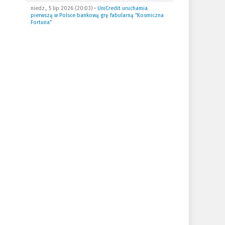
niedz., 5 lip 2026 (20:03)
•
UniCredit uruchamia
pierwszą w Polsce bankową grę fabularną “Kosmiczna
Fortuna”