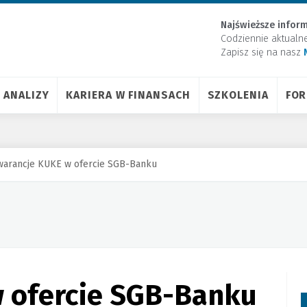
Najświeższe inform
Codziennie aktualn
Zapisz się na nasz
ANALIZY
KARIERA W FINANSACH
SZKOLENIA
FO
warancje KUKE w ofercie SGB-Banku
 ofercie SGB-Banku