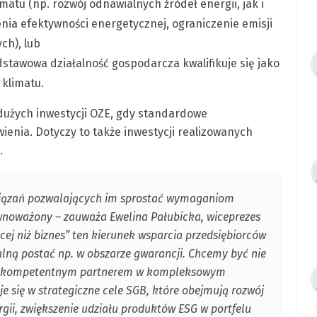
matu (np. rozwój odnawialnych źródeł energii, jak i
nia efektywności energetycznej, ograniczenie emisji
ch), lub
stawowa działalność gospodarcza kwalifikuje się jako
klimatu.
dużych inwestycji OZE, gdy standardowe
ienia. Dotyczy to także inwestycji realizowanych
.
ozwiązań pozwalających im sprostać wymaganiom
ównoważony – zauważa Ewelina Pałubicka, wiceprezes
cej niż biznes” ten kierunek wsparcia przedsiębiorców
lną postać np. w obszarze gwarancji. Chcemy być nie
kże kompetentnym partnerem w kompleksowym
e się w strategiczne cele SGB, które obejmują rozwój
gii, zwiększenie udziału produktów ESG w portfelu