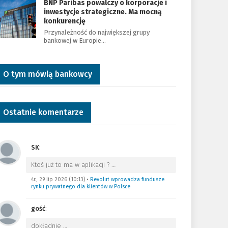
BNP Paribas powalczy o korporacje i
inwestycje strategiczne. Ma mocną
konkurencję
Przynależność do największej grupy
bankowej w Europie…
O tym mówią bankowcy
Ostatnie komentarze
SK
:
Ktoś już to ma w aplikacji ?
…
śr., 29 lip 2026 (10:13)
•
Revolut wprowadza fundusze
rynku prywatnego dla klientów w Polsce
gość
:
dokładnie
…