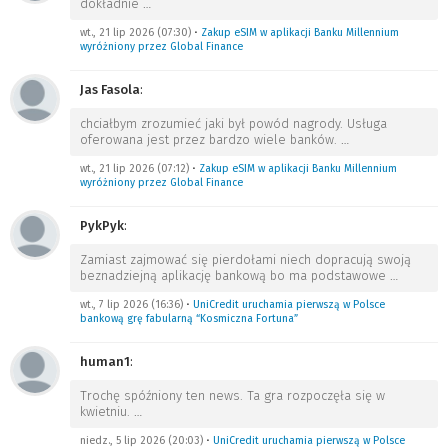
dokładnie
…
wt., 21 lip 2026 (07:30)
•
Zakup eSIM w aplikacji Banku Millennium
wyróżniony przez Global Finance
Jas Fasola
:
chciałbym zrozumieć jaki był powód nagrody. Usługa
oferowana jest przez bardzo wiele banków.
…
wt., 21 lip 2026 (07:12)
•
Zakup eSIM w aplikacji Banku Millennium
wyróżniony przez Global Finance
PykPyk
:
Zamiast zajmować się pierdołami niech dopracują swoją
beznadziejną aplikację bankową bo ma podstawowe
…
wt., 7 lip 2026 (16:36)
•
UniCredit uruchamia pierwszą w Polsce
bankową grę fabularną “Kosmiczna Fortuna”
human1
:
Trochę spóźniony ten news. Ta gra rozpoczęła się w
kwietniu.
…
niedz., 5 lip 2026 (20:03)
•
UniCredit uruchamia pierwszą w Polsce