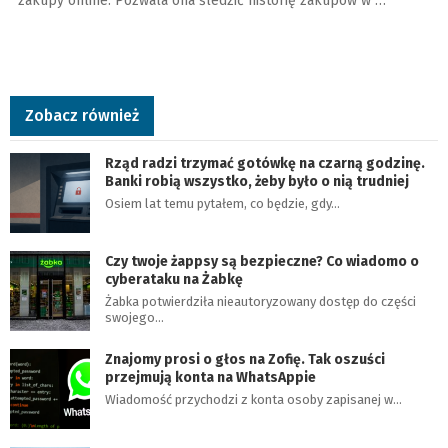
zakupy online. Pozwala ona śledzić historię zakupów w …
Zobacz również
Rząd radzi trzymać gotówkę na czarną godzinę.
Banki robią wszystko, żeby było o nią trudniej
Osiem lat temu pytałem, co będzie, gdy…
Czy twoje żappsy są bezpieczne? Co wiadomo o
cyberataku na Żabkę
Żabka potwierdziła nieautoryzowany dostęp do części
swojego…
Znajomy prosi o głos na Zofię. Tak oszuści
przejmują konta na WhatsAppie
Wiadomość przychodzi z konta osoby zapisanej w…