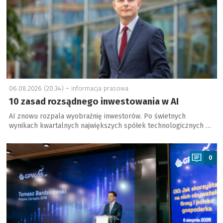
06.08.2026 (20:34) –
informacja prasowa
10 zasad rozsądnego inwestowania w AI
AI znowu rozpala wyobraźnię inwestorów. Po świetnych
wynikach kwartalnych największych spółek technologicznych …
a
0