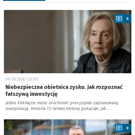
a
0
06.08.2026 (20:37)
Niebezpieczna obietnica zysku. Jak rozpoznać
fałszywą inwestycję
Jedno kliknięcie może uruchomić precyzyjnie zaplanowaną
manipulację. Historia 72-letniej Heleny pokazuje, jak …
a
0