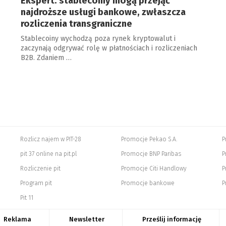
Ekspert: stablecoiny mogą przejąć
najdroższe usługi bankowe, zwłaszcza
rozliczenia transgraniczne
Stablecoiny wychodzą poza rynek kryptowalut i
zaczynają odgrywać rolę w płatnościach i rozliczeniach
B2B. Zdaniem …
Rozlicz najem w PIT-28
Promocje Pekao S.A.
P
pit 37 online na pit.pl
Promocje BNP Paribas
P
Rozliczenie pit
Promocje Citi Handlowy
P
Program pit
Promocje bankowe
P
Pit 11
Reklama
Newsletter
Prześlij informację