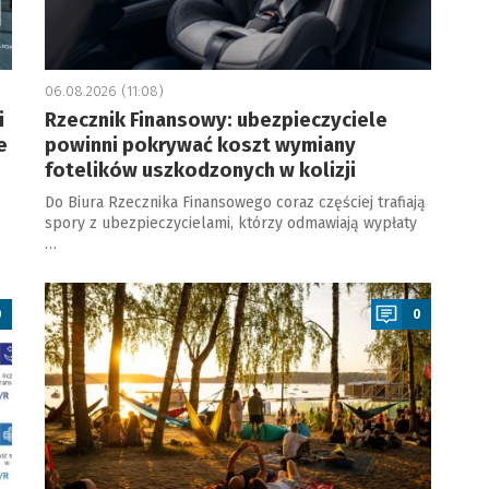
06.08.2026 (11:08)
i
Rzecznik Finansowy: ubezpieczyciele
e
powinni pokrywać koszt wymiany
fotelików uszkodzonych w kolizji
Do Biura Rzecznika Finansowego coraz częściej trafiają
spory z ubezpieczycielami, którzy odmawiają wypłaty
…
a
0
0