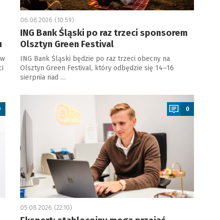
06.08.2026 (10:59)
ING Bank Śląski po raz trzeci sponsorem
u
Olsztyn Green Festival
 w
ING Bank Śląski będzie po raz trzeci obecny na
ci
Olsztyn Green Festival, który odbędzie się 14–16
sierpnia nad …
a
0
0
05.08.2026 (22:10)