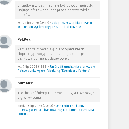
chciałbym zrozumieć jaki był powód nagrody.
Usługa oferowana jest przez bardzo wiele
banków.
…
wt., 21 lip 2026 (07:12)
•
Zakup eSIM w aplikacji Banku
Millennium wyróżniony przez Global Finance
PykPyk
:
Zamiast zajmować się pierdołami niech
dopracują swoją beznadziejną aplikację
bankową bo ma podstawowe
…
wt., 7 lip 2026 (16:36)
•
UniCredit uruchamia pierwszą w
Polsce bankową grę fabularną “Kosmiczna Fortuna”
human1
:
Trochę spóźniony ten news. Ta gra rozpoczęła
się w kwietniu.
…
niedz., 5 lip 2026 (20:03)
•
UniCredit uruchamia
pierwszą w Polsce bankową grę fabularną “Kosmiczna
Fortuna”