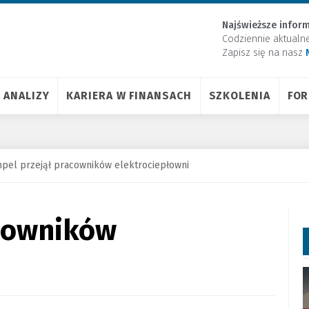
Najświeższe inform
Codziennie aktualn
Zapisz się na nasz
ANALIZY
KARIERA W FINANSACH
SZKOLENIA
FO
pel przejął pracowników elektrociepłowni
acowników