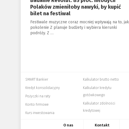
Badanie Revolut: 85 proc. młodych
Polaków zmieniłoby nawyki, by kupić
bilet na festiwal
Festiwale muzyczne coraz mocniej wpływają na to, jak
pokolenie Z planuje budżety i wybiera kierunki
podróży. Z …
SMART Bankier
Kalkulator brutto netto
Kredyt konsolidacyjny
Kalkulator kredytu
gotówkowego
Pożyczki na raty
Kalkulator zdolności
Konto firmowe
kredytowej
Kurs inwestowania
O nas
Kontakt