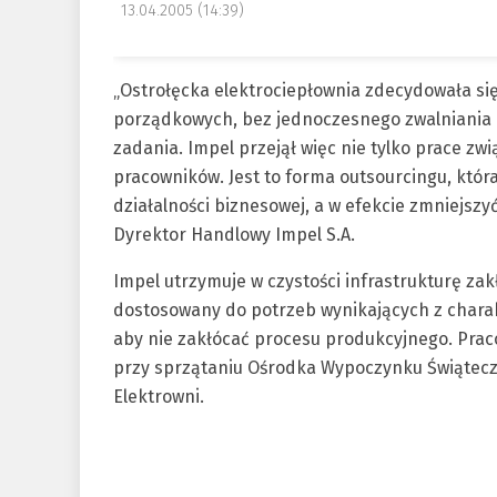
13.04.2005 (14:39)
„Ostrołęcka elektrociepłownia zdecydowała si
porządkowych, bez jednoczesnego zwalniania p
zadania. Impel przejął więc nie tylko prace zw
pracowników. Jest to forma outsourcingu, któr
działalności biznesowej, a w efekcie zmniejszyć
Dyrektor Handlowy Impel S.A.
Impel utrzymuje w czystości infrastrukturę za
dostosowany do potrzeb wynikających z charak
aby nie zakłócać procesu produkcyjnego. Prac
przy sprzątaniu Ośrodka Wypoczynku Świątec
Elektrowni.