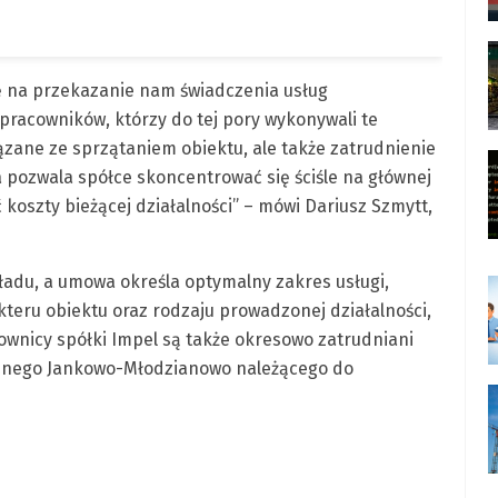
ę na przekazanie nam świadczenia usług
racowników, którzy do tej pory wykonywali te
iązane ze sprzątaniem obiektu, ale także zatrudnienie
a pozwala spółce skoncentrować się ściśle na głównej
 koszty bieżącej działalności” – mówi Dariusz Szmytt,
kładu, a umowa określa optymalny zakres usługi,
teru obiektu oraz rodzaju prowadzonej działalności,
ownicy spółki Impel są także okresowo zatrudniani
znego Jankowo-Młodzianowo należącego do