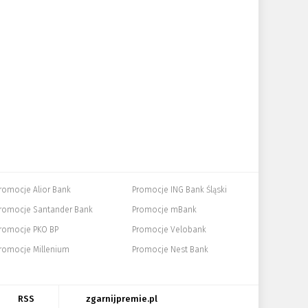
romocje Alior Bank
Promocje ING Bank Śląski
romocje Santander Bank
Promocje mBank
romocje PKO BP
Promocje Velobank
romocje Millenium
Promocje Nest Bank
RSS
zgarnijpremie.pl