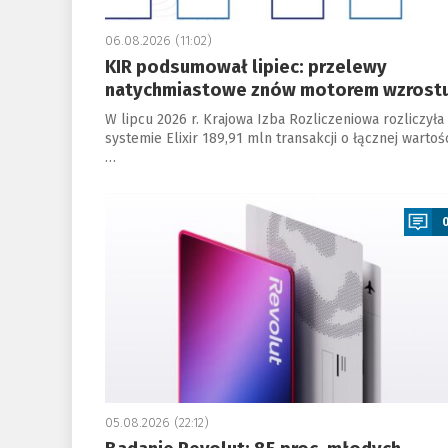
06.08.2026 (11:02)
KIR podsumował lipiec: przelewy
natychmiastowe znów motorem wzrost
W lipcu 2026 r. Krajowa Izba Rozliczeniowa rozliczyła
systemie Elixir 189,91 mln transakcji o łącznej wartoś
…
a
05.08.2026 (22:12)