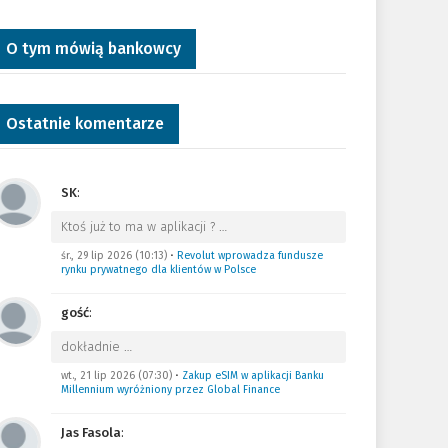
O tym mówią bankowcy
Ostatnie komentarze
SK
:
Ktoś już to ma w aplikacji ?
…
śr., 29 lip 2026 (10:13)
•
Revolut wprowadza fundusze
rynku prywatnego dla klientów w Polsce
gość
:
dokładnie
…
wt., 21 lip 2026 (07:30)
•
Zakup eSIM w aplikacji Banku
Millennium wyróżniony przez Global Finance
Jas Fasola
: