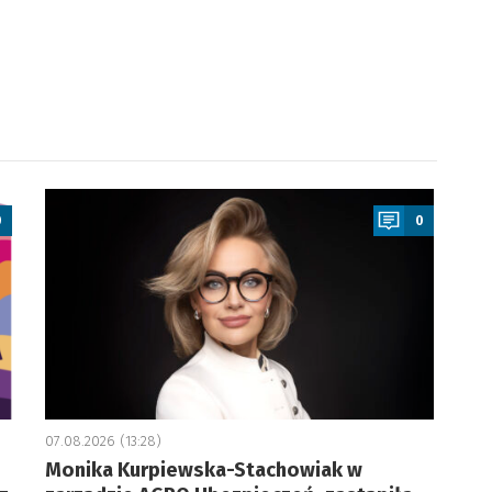
a
0
0
07.08.2026 (13:28)
Monika Kurpiewska-Stachowiak w