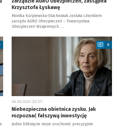
z
zarządzie AGRO Ubezpieczeń, zastąpiła
Krzysztofa Łyskawę
Monika Kurpiewska-Stachowiak została członkiem
zarządu AGRO Ubezpieczeń – Towarzystwa
Ubezpieczeń Wzajemnych. …
a
0
0
06.08.2026 (20:37)
Niebezpieczna obietnica zysku. Jak
rozpoznać fałszywą inwestycję
w
Jedno kliknięcie może uruchomić precyzyjnie