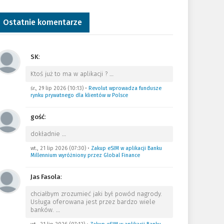
Ostatnie komentarze
SK
:
Ktoś już to ma w aplikacji ?
…
śr., 29 lip 2026 (10:13)
•
Revolut wprowadza fundusze
rynku prywatnego dla klientów w Polsce
gość
:
dokładnie
…
wt., 21 lip 2026 (07:30)
•
Zakup eSIM w aplikacji Banku
Millennium wyróżniony przez Global Finance
Jas Fasola
:
chciałbym zrozumieć jaki był powód nagrody.
Usługa oferowana jest przez bardzo wiele
banków.
…