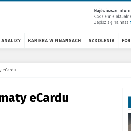
Najświeższe inform
Codziennie aktualn
Zapisz się na nasz
ANALIZY
KARIERA W FINANSACH
SZKOLENIA
FO
y eCardu
maty eCardu