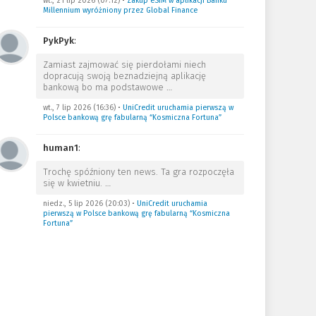
wt., 21 lip 2026 (07:12)
•
Zakup eSIM w aplikacji Banku
Millennium wyróżniony przez Global Finance
PykPyk
:
Zamiast zajmować się pierdołami niech
dopracują swoją beznadziejną aplikację
bankową bo ma podstawowe
…
wt., 7 lip 2026 (16:36)
•
UniCredit uruchamia pierwszą w
Polsce bankową grę fabularną “Kosmiczna Fortuna”
human1
:
Trochę spóźniony ten news. Ta gra rozpoczęła
się w kwietniu.
…
niedz., 5 lip 2026 (20:03)
•
UniCredit uruchamia
pierwszą w Polsce bankową grę fabularną “Kosmiczna
Fortuna”