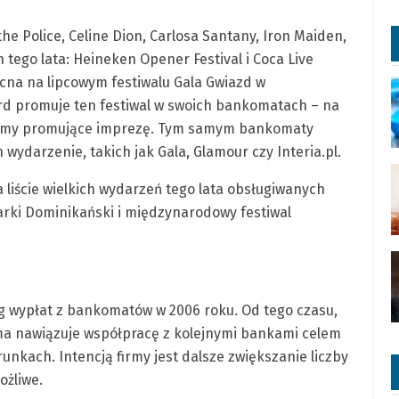
e Police, Celine Dion, Carlosa Santany, Iron Maiden,
tego lata: Heineken Opener Festival i Coca Live
ecna na lipcowym festiwalu Gala Gwiazd w
rd promuje ten festiwal w swoich bankomatach – na
lamy promujące imprezę. Tym samym bankomaty
ydarzenie, takich jak Gala, Glamour czy Interia.pl.
na liście wielkich wydarzeń tego lata obsługiwanych
marki Dominikański i międzynarodowy festiwal
ug wypłat z bankomatów w 2006 roku. Od tego czasu,
rma nawiązuje współpracę z kolejnymi bankami celem
unkach. Intencją firmy jest dalsze zwiększanie liczby
ożliwe.