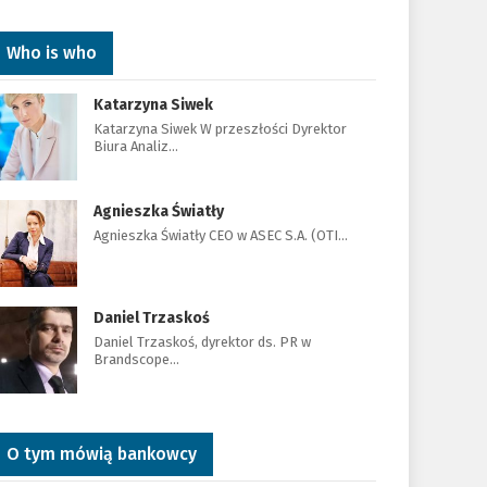
Who is who
Katarzyna Siwek
Katarzyna Siwek W przeszłości Dyrektor
Biura Analiz…
Agnieszka Światły
Agnieszka Światły CEO w ASEC S.A. (OTI…
Daniel Trzaskoś
Daniel Trzaskoś, dyrektor ds. PR w
Brandscope…
O tym mówią bankowcy