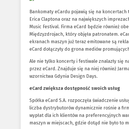
Bankomaty eCardu pojawią się na koncertach th
Erica Claptona oraz na największych imprezach 
Music Festival. Firma eCard będzie również ob
Międzyzdrojach, który objęła patronatem. eCa
ekranach maszyn już teraz emitowane są rek
eCard dołączyły do grona mediów promujących w
Ale nie tylko koncerty i festiwale znalazły się 
przez eCard. Znajduje się na niej również Jar
wzornictwa Gdynia Design Days.
eCard zwiększa dostępność swoich usług
Spółka eCard S.A. rozpoczęła świadczenie usł
liczba dystrybutorów dynamicznie rośnie a fi
wypłat dla ich klientów na preferencyjnych war
maszyn w miejscach, gdzie dotąd nie było to m