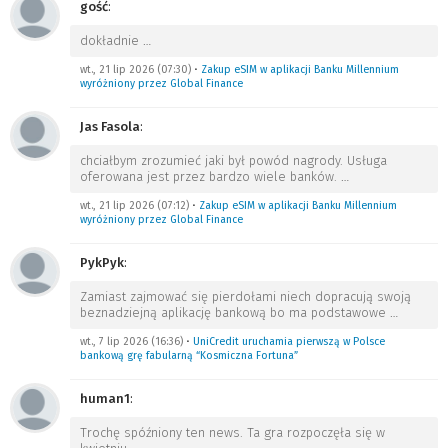
gość
:
dokładnie
…
wt., 21 lip 2026 (07:30)
•
Zakup eSIM w aplikacji Banku Millennium
wyróżniony przez Global Finance
Jas Fasola
:
chciałbym zrozumieć jaki był powód nagrody. Usługa
oferowana jest przez bardzo wiele banków.
…
wt., 21 lip 2026 (07:12)
•
Zakup eSIM w aplikacji Banku Millennium
wyróżniony przez Global Finance
PykPyk
:
Zamiast zajmować się pierdołami niech dopracują swoją
beznadziejną aplikację bankową bo ma podstawowe
…
wt., 7 lip 2026 (16:36)
•
UniCredit uruchamia pierwszą w Polsce
bankową grę fabularną “Kosmiczna Fortuna”
human1
:
Trochę spóźniony ten news. Ta gra rozpoczęła się w