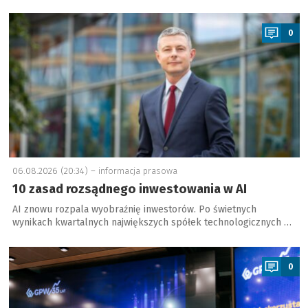
a
0
06.08.2026 (20:34) –
informacja prasowa
10 zasad rozsądnego inwestowania w AI
AI znowu rozpala wyobraźnię inwestorów. Po świetnych
wynikach kwartalnych największych spółek technologicznych …
a
0