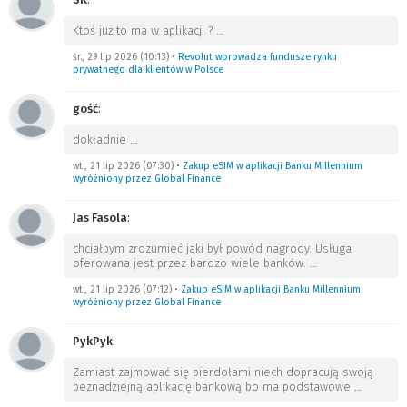
Ktoś już to ma w aplikacji ?
…
śr., 29 lip 2026 (10:13)
•
Revolut wprowadza fundusze rynku
prywatnego dla klientów w Polsce
gość
:
dokładnie
…
wt., 21 lip 2026 (07:30)
•
Zakup eSIM w aplikacji Banku Millennium
wyróżniony przez Global Finance
Jas Fasola
:
chciałbym zrozumieć jaki był powód nagrody. Usługa
oferowana jest przez bardzo wiele banków.
…
wt., 21 lip 2026 (07:12)
•
Zakup eSIM w aplikacji Banku Millennium
wyróżniony przez Global Finance
PykPyk
:
Zamiast zajmować się pierdołami niech dopracują swoją
beznadziejną aplikację bankową bo ma podstawowe
…