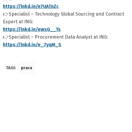
https://lnkd.in/e7UATnZc
👉Specialist – Technology Global Sourcing and Contract
Expert at ING:
https://lnkd.in/ewsG__Ts
👉Specialist – Procurement Data Analyst at ING:
https://lnkd.in/e_7yqM_S
TAGI:
praca